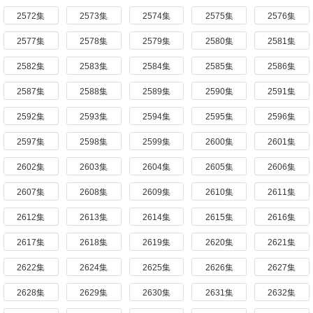
2572集
2573集
2574集
2575集
2576集
2577集
2578集
2579集
2580集
2581集
2582集
2583集
2584集
2585集
2586集
2587集
2588集
2589集
2590集
2591集
2592集
2593集
2594集
2595集
2596集
2597集
2598集
2599集
2600集
2601集
2602集
2603集
2604集
2605集
2606集
2607集
2608集
2609集
2610集
2611集
2612集
2613集
2614集
2615集
2616集
2617集
2618集
2619集
2620集
2621集
2622集
2624集
2625集
2626集
2627集
2628集
2629集
2630集
2631集
2632集