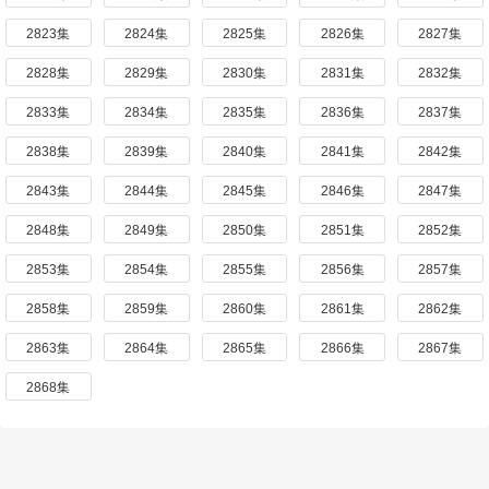
https://v6.ppqrrs.com/wjv6/20
2823集
2824集
2825集
2826集
2827集
2828集
2829集
2830集
2831集
2832集
2833集
2834集
2835集
2836集
2837集
2838集
2839集
2840集
2841集
2842集
2843集
2844集
2845集
2846集
2847集
2848集
2849集
2850集
2851集
2852集
2853集
2854集
2855集
2856集
2857集
2858集
2859集
2860集
2861集
2862集
2863集
2864集
2865集
2866集
2867集
2868集