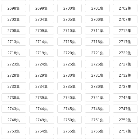
2698集
2699集
2700集
2701集
2702集
2703集
2704集
2705集
2706集
2707集
2708集
2709集
2710集
2711集
2712集
2713集
2714集
2715集
2716集
2717集
2718集
2719集
2720集
2721集
2722集
2723集
2724集
2725集
2726集
2727集
2728集
2729集
2730集
2731集
2732集
2733集
2734集
2735集
2736集
2737集
2738集
2739集
2740集
2741集
2742集
2743集
2744集
2745集
2746集
2747集
2748集
2749集
2750集
2751集
2752集
2753集
2754集
2755集
2756集
2757集