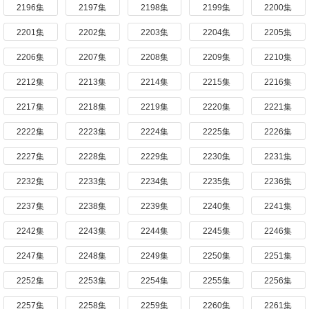
2196集
2197集
2198集
2199集
2200集
2201集
2202集
2203集
2204集
2205集
2206集
2207集
2208集
2209集
2210集
2212集
2213集
2214集
2215集
2216集
2217集
2218集
2219集
2220集
2221集
2222集
2223集
2224集
2225集
2226集
2227集
2228集
2229集
2230集
2231集
2232集
2233集
2234集
2235集
2236集
2237集
2238集
2239集
2240集
2241集
2242集
2243集
2244集
2245集
2246集
2247集
2248集
2249集
2250集
2251集
2252集
2253集
2254集
2255集
2256集
2257集
2258集
2259集
2260集
2261集