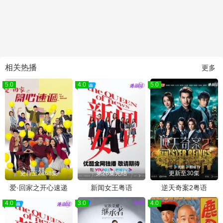
相关热播
更多
5.0
4.0
5.0
更新至2868集
第26集完结
更新至30集
爱·回家之开心速递
新闻女王粤语
逆天奇案2粤语
4.0
3.0
4.0