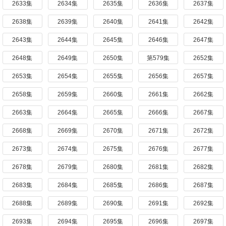
2633集
2634集
2635集
2636集
2637集
2638集
2639集
2640集
2641集
2642集
2643集
2644集
2645集
2646集
2647集
2648集
2649集
2650集
第579集
2652集
2653集
2654集
2655集
2656集
2657集
2658集
2659集
2660集
2661集
2662集
2663集
2664集
2665集
2666集
2667集
2668集
2669集
2670集
2671集
2672集
2673集
2674集
2675集
2676集
2677集
2678集
2679集
2680集
2681集
2682集
2683集
2684集
2685集
2686集
2687集
2688集
2689集
2690集
2691集
2692集
2693集
2694集
2695集
2696集
2697集