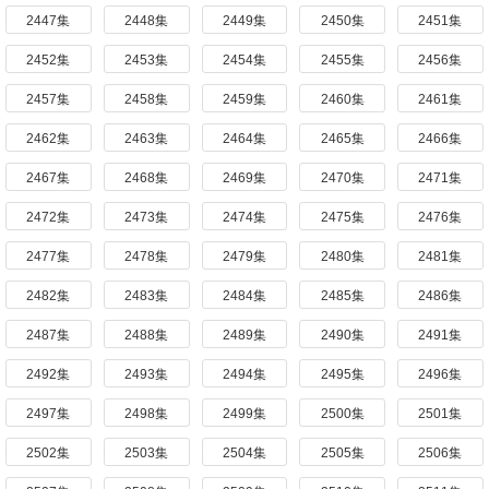
2447集
2448集
2449集
2450集
2451集
2452集
2453集
2454集
2455集
2456集
2457集
2458集
2459集
2460集
2461集
2462集
2463集
2464集
2465集
2466集
2467集
2468集
2469集
2470集
2471集
2472集
2473集
2474集
2475集
2476集
2477集
2478集
2479集
2480集
2481集
2482集
2483集
2484集
2485集
2486集
2487集
2488集
2489集
2490集
2491集
2492集
2493集
2494集
2495集
2496集
2497集
2498集
2499集
2500集
2501集
2502集
2503集
2504集
2505集
2506集