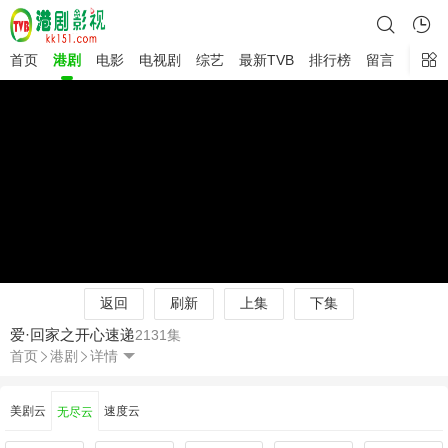
首页
港剧
电影
电视剧
综艺
最新TVB
排行榜
留言
返回
刷新
上集
下集
爱·回家之开心速递
2131集
首页
港剧
详情
美剧云
速度云
无尽云