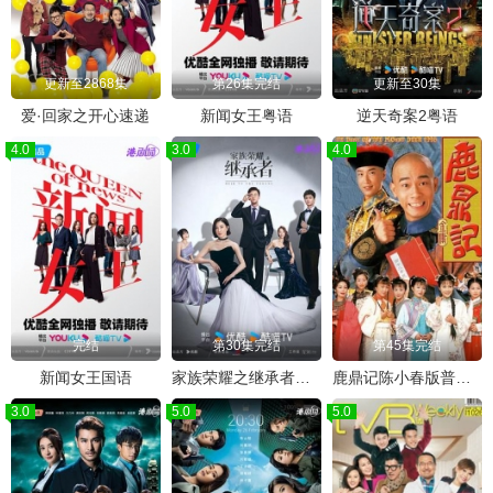
更新至2868集
第26集完结
更新至30集
爱·回家之开心速递
新闻女王粤语
逆天奇案2粤语
4.0
3.0
4.0
完结
第30集完结
第45集完结
新闻女王国语
家族荣耀之继承者粤语
鹿鼎记陈小春版普通话
3.0
5.0
5.0