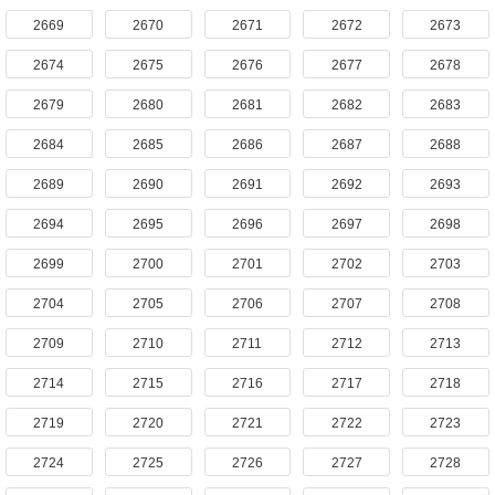
2669
2670
2671
2672
2673
2674
2675
2676
2677
2678
2679
2680
2681
2682
2683
2684
2685
2686
2687
2688
2689
2690
2691
2692
2693
2694
2695
2696
2697
2698
2699
2700
2701
2702
2703
2704
2705
2706
2707
2708
2709
2710
2711
2712
2713
2714
2715
2716
2717
2718
2719
2720
2721
2722
2723
2724
2725
2726
2727
2728