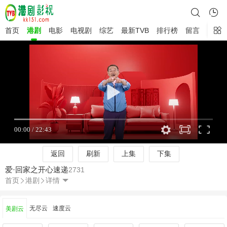
首页
港剧
电影
电视剧
综艺
最新TVB
排行榜
留言
返回
刷新
上集
下集
爱·回家之开心速递
2731
首页
港剧
详情
无尽云
速度云
美剧云