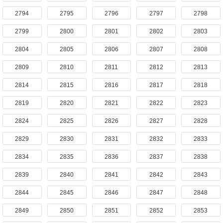
2794
2795
2796
2797
2798
2799
2800
2801
2802
2803
2804
2805
2806
2807
2808
2809
2810
2811
2812
2813
2814
2815
2816
2817
2818
2819
2820
2821
2822
2823
2824
2825
2826
2827
2828
2829
2830
2831
2832
2833
2834
2835
2836
2837
2838
2839
2840
2841
2842
2843
2844
2845
2846
2847
2848
2849
2850
2851
2852
2853