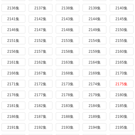
2136集
2137集
2138集
2139集
2140集
2141集
2142集
2143集
2144集
2145集
2146集
2147集
2148集
2149集
2150集
2151集
2152集
2153集
2154集
2155集
2156集
2157集
2158集
2159集
2160集
2161集
2162集
2163集
2164集
2165集
2166集
2167集
2168集
2169集
2170集
2171集
2172集
2173集
2174集
2175集
2176集
2177集
2178集
2179集
2180集
2181集
2182集
2183集
2184集
2185集
2186集
2187集
2188集
2189集
2190集
2191集
2192集
2193集
2194集
2195集