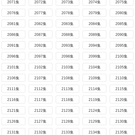
2071集
2072集
2073集
2074集
2075集
2076集
2077集
2078集
2079集
2080集
2081集
2082集
2083集
2084集
2085集
2086集
2087集
2088集
2089集
2090集
2091集
2092集
2093集
2094集
2095集
2096集
2097集
2098集
2099集
2100集
2101集
2102集
2103集
2104集
2105集
2106集
2107集
2108集
2109集
2110集
2111集
2112集
2113集
2114集
2115集
2116集
2117集
2118集
2119集
2120集
2121集
2122集
2123集
2124集
2125集
2126集
2127集
2128集
2129集
2130集
2131集
2132集
2133集
2134集
2135集