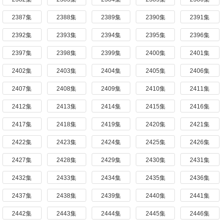
2387集
2388集
2389集
2390集
2391集
2392集
2393集
2394集
2395集
2396集
2397集
2398集
2399集
2400集
2401集
2402集
2403集
2404集
2405集
2406集
2407集
2408集
2409集
2410集
2411集
2412集
2413集
2414集
2415集
2416集
2417集
2418集
2419集
2420集
2421集
2422集
2423集
2424集
2425集
2426集
2427集
2428集
2429集
2430集
2431集
2432集
2433集
2434集
2435集
2436集
2437集
2438集
2439集
2440集
2441集
2442集
2443集
2444集
2445集
2446集