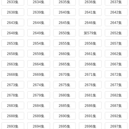
2633集
2634集
2635集
2636集
2637集
2638集
2639集
2640集
2641集
2642集
2643集
2644集
2645集
2646集
2647集
2648集
2649集
2650集
第579集
2652集
2653集
2654集
2655集
2656集
2657集
2658集
2659集
2660集
2661集
2662集
2663集
2664集
2665集
2666集
2667集
2668集
2669集
2670集
2671集
2672集
2673集
2674集
2675集
2676集
2677集
2678集
2679集
2680集
2681集
2682集
2683集
2684集
2685集
2686集
2687集
2688集
2689集
2690集
2691集
2692集
2693集
2694集
2695集
2696集
2697集