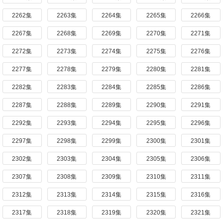
2262集
2263集
2264集
2265集
2266集
2267集
2268集
2269集
2270集
2271集
2272集
2273集
2274集
2275集
2276集
2277集
2278集
2279集
2280集
2281集
2282集
2283集
2284集
2285集
2286集
2287集
2288集
2289集
2290集
2291集
2292集
2293集
2294集
2295集
2296集
2297集
2298集
2299集
2300集
2301集
2302集
2303集
2304集
2305集
2306集
2307集
2308集
2309集
2310集
2311集
2312集
2313集
2314集
2315集
2316集
2317集
2318集
2319集
2320集
2321集