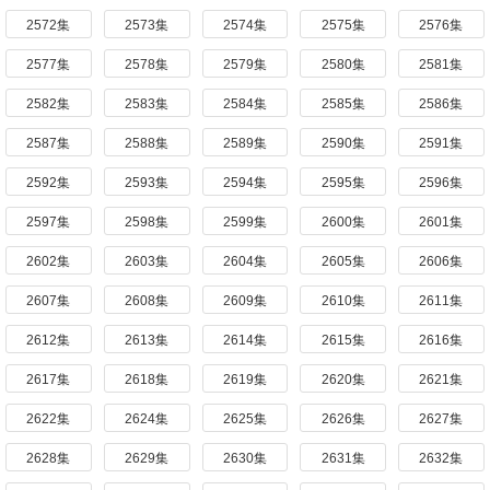
2572集
2573集
2574集
2575集
2576集
2577集
2578集
2579集
2580集
2581集
2582集
2583集
2584集
2585集
2586集
2587集
2588集
2589集
2590集
2591集
2592集
2593集
2594集
2595集
2596集
2597集
2598集
2599集
2600集
2601集
2602集
2603集
2604集
2605集
2606集
2607集
2608集
2609集
2610集
2611集
2612集
2613集
2614集
2615集
2616集
2617集
2618集
2619集
2620集
2621集
2622集
2624集
2625集
2626集
2627集
2628集
2629集
2630集
2631集
2632集