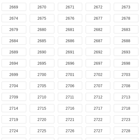
2669
2670
2671
2672
2673
2674
2675
2676
2677
2678
2679
2680
2681
2682
2683
2684
2685
2686
2687
2688
2689
2690
2691
2692
2693
2694
2695
2696
2697
2698
2699
2700
2701
2702
2703
2704
2705
2706
2707
2708
2709
2710
2711
2712
2713
2714
2715
2716
2717
2718
2719
2720
2721
2722
2723
2724
2725
2726
2727
2728