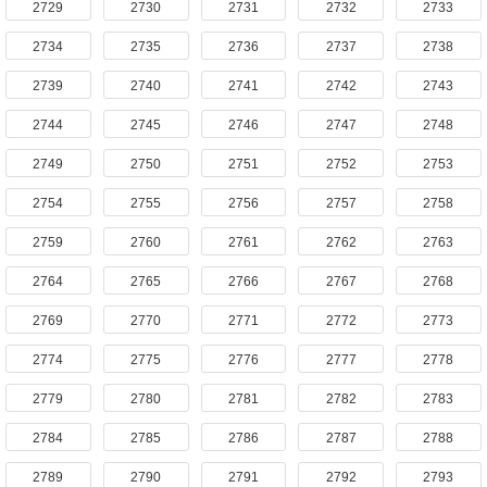
2729
2730
2731
2732
2733
2734
2735
2736
2737
2738
2739
2740
2741
2742
2743
2744
2745
2746
2747
2748
2749
2750
2751
2752
2753
2754
2755
2756
2757
2758
2759
2760
2761
2762
2763
2764
2765
2766
2767
2768
2769
2770
2771
2772
2773
2774
2775
2776
2777
2778
2779
2780
2781
2782
2783
2784
2785
2786
2787
2788
2789
2790
2791
2792
2793