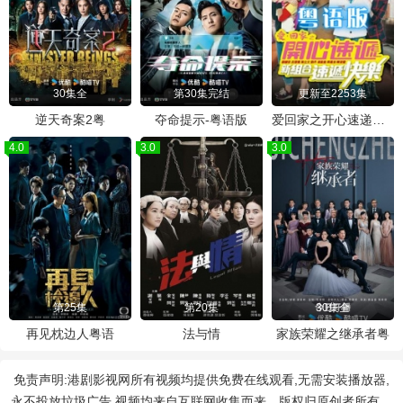
30集全
第30集完结
更新至2253集
逆天奇案2粤
夺命提示-粤语版
爱回家之开心速递粤语
4.0
3.0
3.0
第25集
第20集
30集全
再见枕边人粤语
法与情
家族荣耀之继承者粤
免责声明:港剧影视网所有视频均提供免费在线观看,无需安装播放器,
永不投放垃圾广告,视频均来自互联网收集而来，版权归原创者所有，