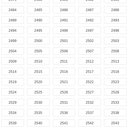
2484
2485
2486
2487
2488
2489
2490
2491
2492
2493
2494
2495
2496
2497
2498
2499
2500
2501
2502
2503
2504
2505
2506
2507
2508
2509
2510
2511
2512
2513
2514
2515
2516
2517
2518
2519
2520
2521
2522
2523
2524
2525
2526
2527
2528
2529
2530
2531
2532
2533
2534
2535
2536
2537
2538
2539
2540
2541
2542
2543