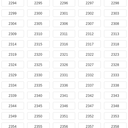
2294
2295
2296
2297
2298
2299
2300
2301
2302
2303
2304
2305
2306
2307
2308
2309
2310
2311
2312
2313
2314
2315
2316
2317
2318
2319
2320
2321
2322
2323
2324
2325
2326
2327
2328
2329
2330
2331
2332
2333
2334
2335
2336
2337
2338
2339
2340
2341
2342
2343
2344
2345
2346
2347
2348
2349
2350
2351
2352
2353
2354
2355
2356
2357
2358