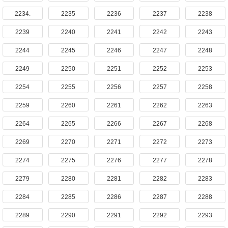
2234.
2235
2236
2237
2238
2239
2240
2241
2242
2243
2244
2245
2246
2247
2248
2249
2250
2251
2252
2253
2254
2255
2256
2257
2258
2259
2260
2261
2262
2263
2264
2265
2266
2267
2268
2269
2270
2271
2272
2273
2274
2275
2276
2277
2278
2279
2280
2281
2282
2283
2284
2285
2286
2287
2288
2289
2290
2291
2292
2293