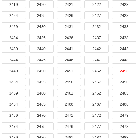
2419
2420
2421
2422
2423
2424
2425
2426
2427
2428
2429
2430
2431
2432
2433
2434
2435
2436
2437
2438
2439
2440
2441
2442
2443
2444
2445
2446
2447
2448
2449
2450
2451
2452
2453
2454
2455
2456
2457
2458
2459
2460
2461
2462
2463
2464
2465
2466
2467
2468
2469
2470
2471
2472
2473
2474
2475
2476
2477
2478
2479
2480
2481
2482
2483