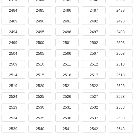
2484
2485
2486
2487
2488
2489
2490
2491
2492
2493
2494
2495
2496
2497
2498
2499
2500
2501
2502
2503
2504
2505
2506
2507
2508
2509
2510
2511
2512
2513
2514
2515
2516
2517
2518
2519
2520
2521
2522
2523
2524
2525
2526
2527
2528
2529
2530
2531
2532
2533
2534
2535
2536
2537
2538
2539
2540
2541
2542
2543