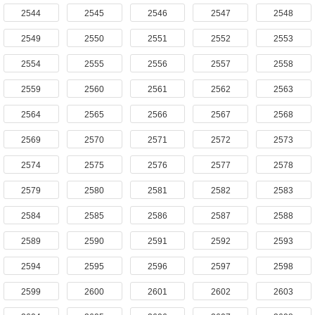
2544
2545
2546
2547
2548
2549
2550
2551
2552
2553
2554
2555
2556
2557
2558
2559
2560
2561
2562
2563
2564
2565
2566
2567
2568
2569
2570
2571
2572
2573
2574
2575
2576
2577
2578
2579
2580
2581
2582
2583
2584
2585
2586
2587
2588
2589
2590
2591
2592
2593
2594
2595
2596
2597
2598
2599
2600
2601
2602
2603