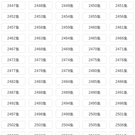
2447集
2448集
2449集
2450集
2451集
2452集
2453集
2454集
2455集
2456集
2457集
2458集
2459集
2460集
2461集
2462集
2463集
2464集
2465集
2466集
2467集
2468集
2469集
2470集
2471集
2472集
2473集
2474集
2475集
2476集
2477集
2478集
2479集
2480集
2481集
2482集
2483集
2484集
2485集
2486集
2487集
2488集
2489集
2490集
2491集
2492集
2493集
2494集
2495集
2496集
2497集
2498集
2499集
2500集
2501集
2502集
2503集
2504集
2505集
2506集