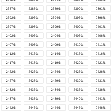
2387集
2388集
2389集
2390集
2391集
2392集
2393集
2394集
2395集
2396集
2397集
2398集
2399集
2400集
2401集
2402集
2403集
2404集
2405集
2406集
2407集
2408集
2409集
2410集
2411集
2412集
2413集
2414集
2415集
2416集
2417集
2418集
2419集
2420集
2421集
2422集
2423集
2424集
2425集
2426集
2427集
2428集
2429集
2430集
2431集
2432集
2433集
2434集
2435集
2436集
2437集
2438集
2439集
2440集
2441集
2442集
2443集
2444集
2445集
2446集