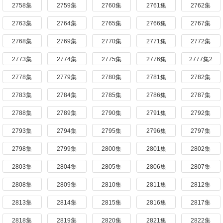
2758集
2759集
2760集
2761集
2762集
https://v10.ppqrrs.com/wjv10/202603/10/u0rvU
2763集
2764集
2765集
2766集
2767集
2768集
2769集
2770集
2771集
2772集
2773集
2774集
2775集
2776集
2777集2
2778集
2779集
2780集
2781集
2782集
2783集
2784集
2785集
2786集
2787集
2788集
2789集
2790集
2791集
2792集
2793集
2794集
2795集
2796集
2797集
2798集
2799集
2800集
2801集
2802集
2803集
2804集
2805集
2806集
2807集
2808集
2809集
2810集
2811集
2812集
2813集
2814集
2815集
2816集
2817集
2818集
2819集
2820集
2821集
2822集