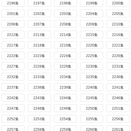
2196集
2197集
2198集
2199集
2200集
2201集
2202集
2203集
2204集
2205集
2206集
2207集
2208集
2209集
2210集
2212集
2213集
2214集
2215集
2216集
2217集
2218集
2219集
2220集
2221集
2222集
2223集
2224集
2225集
2226集
2227集
2228集
2229集
2230集
2231集
2232集
2233集
2234集
2235集
2236集
2237集
2238集
2239集
2240集
2241集
2242集
2243集
2244集
2245集
2246集
2247集
2248集
2249集
2250集
2251集
2252集
2253集
2254集
2255集
2256集
2257集
2258集
2259集
2260集
2261集