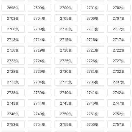
2698集
2699集
2700集
2701集
2702集
2703集
2704集
2705集
2706集
2707集
2708集
2709集
2710集
2711集
2712集
2713集
2714集
2715集
2716集
2717集
2718集
2719集
2720集
2721集
2722集
2723集
2724集
2725集
2726集
2727集
2728集
2729集
2730集
2731集
2732集
2733集
2734集
2735集
2736集
2737集
2738集
2739集
2740集
2741集
2742集
2743集
2744集
2745集
2746集
2747集
2748集
2749集
2750集
2751集
2752集
2753集
2754集
2755集
2756集
2757集