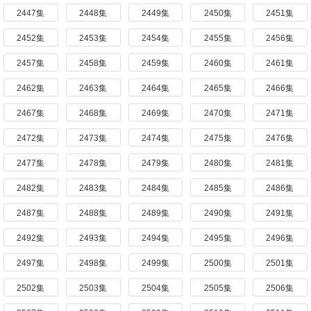
2447集
2448集
2449集
2450集
2451集
2452集
2453集
2454集
2455集
2456集
2457集
2458集
2459集
2460集
2461集
2462集
2463集
2464集
2465集
2466集
2467集
2468集
2469集
2470集
2471集
2472集
2473集
2474集
2475集
2476集
2477集
2478集
2479集
2480集
2481集
2482集
2483集
2484集
2485集
2486集
2487集
2488集
2489集
2490集
2491集
2492集
2493集
2494集
2495集
2496集
2497集
2498集
2499集
2500集
2501集
2502集
2503集
2504集
2505集
2506集