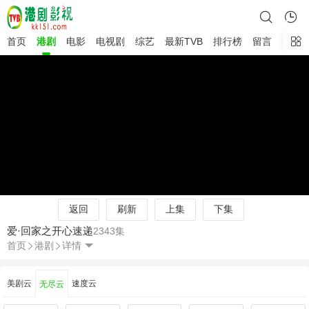
首页
港剧
电影
电视剧
综艺
最新TVB
排行榜
留言
返回
刷新
上集
下集
爱·回家之开心速递
2343集
首页
港剧
详情
美剧云
速度云
无尽云