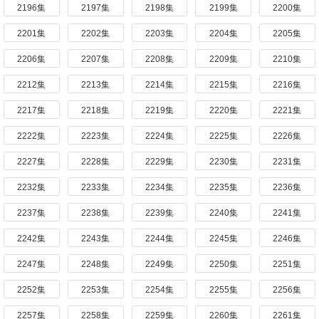
2196集
2197集
2198集
2199集
2200集
2201集
2202集
2203集
2204集
2205集
2206集
2207集
2208集
2209集
2210集
2212集
2213集
2214集
2215集
2216集
2217集
2218集
2219集
2220集
2221集
2222集
2223集
2224集
2225集
2226集
2227集
2228集
2229集
2230集
2231集
2232集
2233集
2234集
2235集
2236集
2237集
2238集
2239集
2240集
2241集
2242集
2243集
2244集
2245集
2246集
2247集
2248集
2249集
2250集
2251集
2252集
2253集
2254集
2255集
2256集
2257集
2258集
2259集
2260集
2261集