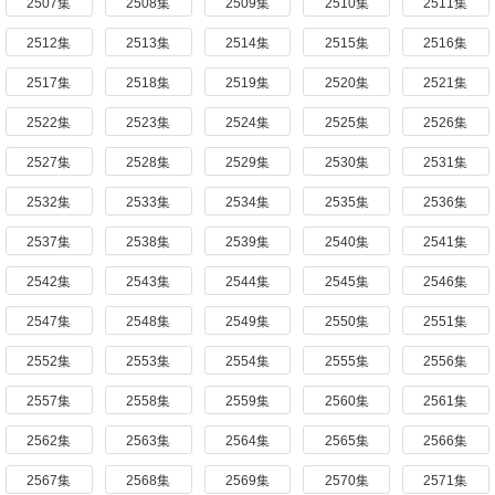
2507集
2508集
2509集
2510集
2511集
2512集
2513集
2514集
2515集
2516集
2517集
2518集
2519集
2520集
2521集
2522集
2523集
2524集
2525集
2526集
2527集
2528集
2529集
2530集
2531集
2532集
2533集
2534集
2535集
2536集
2537集
2538集
2539集
2540集
2541集
2542集
2543集
2544集
2545集
2546集
2547集
2548集
2549集
2550集
2551集
2552集
2553集
2554集
2555集
2556集
2557集
2558集
2559集
2560集
2561集
2562集
2563集
2564集
2565集
2566集
2567集
2568集
2569集
2570集
2571集