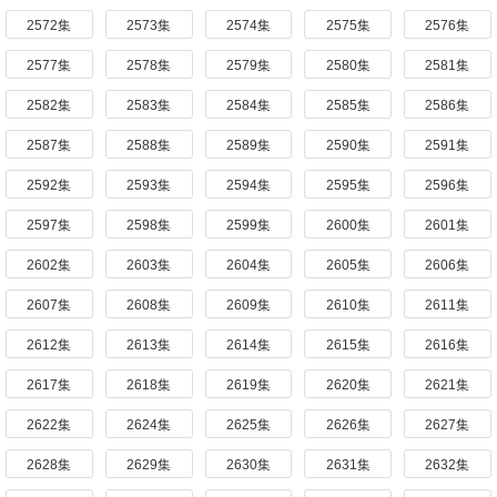
2572集
2573集
2574集
2575集
2576集
2577集
2578集
2579集
2580集
2581集
2582集
2583集
2584集
2585集
2586集
2587集
2588集
2589集
2590集
2591集
2592集
2593集
2594集
2595集
2596集
2597集
2598集
2599集
2600集
2601集
2602集
2603集
2604集
2605集
2606集
2607集
2608集
2609集
2610集
2611集
2612集
2613集
2614集
2615集
2616集
2617集
2618集
2619集
2620集
2621集
2622集
2624集
2625集
2626集
2627集
2628集
2629集
2630集
2631集
2632集