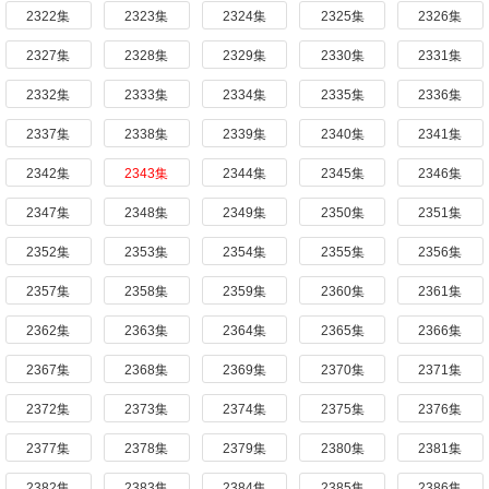
2322集
2323集
2324集
2325集
2326集
2327集
2328集
2329集
2330集
2331集
2332集
2333集
2334集
2335集
2336集
2337集
2338集
2339集
2340集
2341集
2342集
2343集
2344集
2345集
2346集
2347集
2348集
2349集
2350集
2351集
2352集
2353集
2354集
2355集
2356集
2357集
2358集
2359集
2360集
2361集
2362集
2363集
2364集
2365集
2366集
2367集
2368集
2369集
2370集
2371集
2372集
2373集
2374集
2375集
2376集
2377集
2378集
2379集
2380集
2381集
2382集
2383集
2384集
2385集
2386集