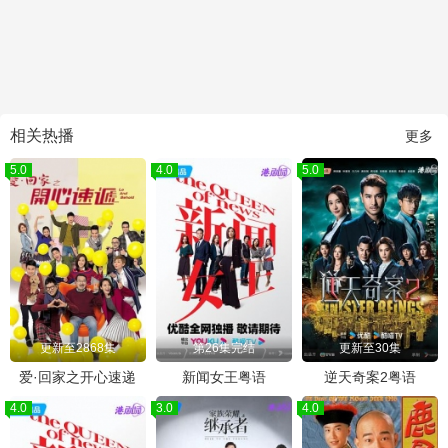
相关热播
更多
5.0
4.0
5.0
更新至2868集
第26集完结
更新至30集
爱·回家之开心速递
新闻女王粤语
逆天奇案2粤语
4.0
3.0
4.0