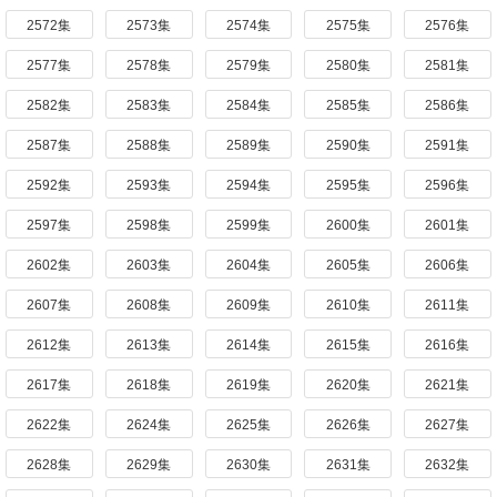
2572集
2573集
2574集
2575集
2576集
2577集
2578集
2579集
2580集
2581集
2582集
2583集
2584集
2585集
2586集
2587集
2588集
2589集
2590集
2591集
2592集
2593集
2594集
2595集
2596集
2597集
2598集
2599集
2600集
2601集
2602集
2603集
2604集
2605集
2606集
2607集
2608集
2609集
2610集
2611集
2612集
2613集
2614集
2615集
2616集
2617集
2618集
2619集
2620集
2621集
2622集
2624集
2625集
2626集
2627集
2628集
2629集
2630集
2631集
2632集