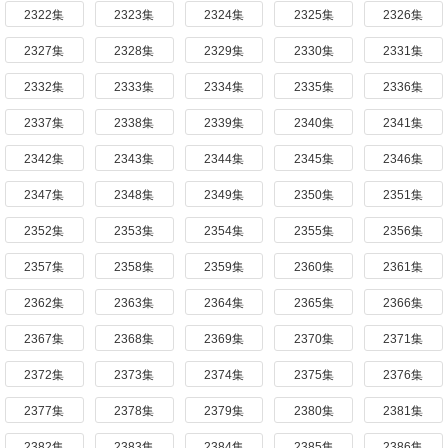
2322集
2323集
2324集
2325集
2326集
2327集
2328集
2329集
2330集
2331集
2332集
2333集
2334集
2335集
2336集
2337集
2338集
2339集
2340集
2341集
2342集
2343集
2344集
2345集
2346集
2347集
2348集
2349集
2350集
2351集
2352集
2353集
2354集
2355集
2356集
2357集
2358集
2359集
2360集
2361集
2362集
2363集
2364集
2365集
2366集
2367集
2368集
2369集
2370集
2371集
2372集
2373集
2374集
2375集
2376集
2377集
2378集
2379集
2380集
2381集
2382集
2383集
2384集
2385集
2386集