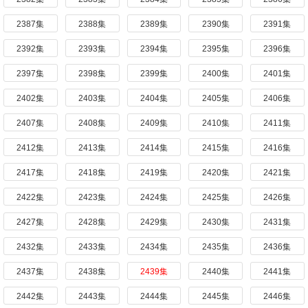
2387集
2388集
2389集
2390集
2391集
2392集
2393集
2394集
2395集
2396集
2397集
2398集
2399集
2400集
2401集
2402集
2403集
2404集
2405集
2406集
2407集
2408集
2409集
2410集
2411集
2412集
2413集
2414集
2415集
2416集
2417集
2418集
2419集
2420集
2421集
2422集
2423集
2424集
2425集
2426集
2427集
2428集
2429集
2430集
2431集
2432集
2433集
2434集
2435集
2436集
2437集
2438集
2439集
2440集
2441集
2442集
2443集
2444集
2445集
2446集