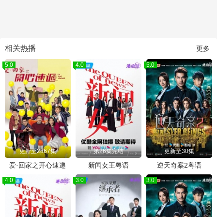
相关热播
更多
5.0
4.0
5.0
更新至2867集
第26集完结
更新至30集
爱·回家之开心速递
新闻女王粤语
逆天奇案2粤语
4.0
3.0
3.0