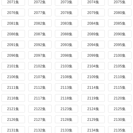
2071集
2072集
2073集
2074集
2075集
2076集
2077集
2078集
2079集
2080集
2081集
2082集
2083集
2084集
2085集
2086集
2087集
2088集
2089集
2090集
2091集
2092集
2093集
2094集
2095集
2096集
2097集
2098集
2099集
2100集
2101集
2102集
2103集
2104集
2105集
2106集
2107集
2108集
2109集
2110集
2111集
2112集
2113集
2114集
2115集
2116集
2117集
2118集
2119集
2120集
2121集
2122集
2123集
2124集
2125集
2126集
2127集
2128集
2129集
2130集
2131集
2132集
2133集
2134集
2135集