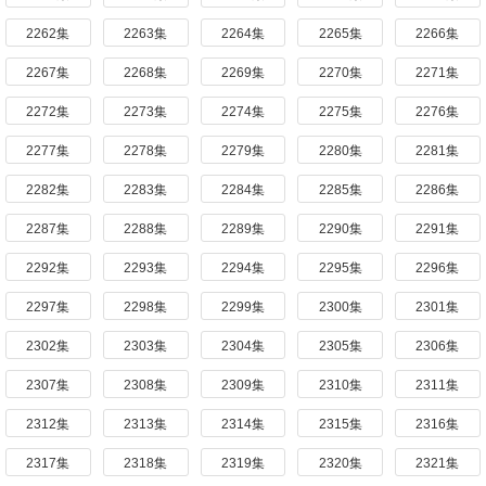
2262集
2263集
2264集
2265集
2266集
2267集
2268集
2269集
2270集
2271集
2272集
2273集
2274集
2275集
2276集
2277集
2278集
2279集
2280集
2281集
2282集
2283集
2284集
2285集
2286集
2287集
2288集
2289集
2290集
2291集
2292集
2293集
2294集
2295集
2296集
2297集
2298集
2299集
2300集
2301集
2302集
2303集
2304集
2305集
2306集
2307集
2308集
2309集
2310集
2311集
2312集
2313集
2314集
2315集
2316集
2317集
2318集
2319集
2320集
2321集