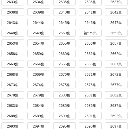
2633集
2634集
2635集
2636集
2637集
2638集
2639集
2640集
2641集
2642集
2643集
2644集
2645集
2646集
2647集
2648集
2649集
2650集
第579集
2652集
2653集
2654集
2655集
2656集
2657集
2658集
2659集
2660集
2661集
2662集
2663集
2664集
2665集
2666集
2667集
2668集
2669集
2670集
2671集
2672集
2673集
2674集
2675集
2676集
2677集
2678集
2679集
2680集
2681集
2682集
2683集
2684集
2685集
2686集
2687集
2688集
2689集
2690集
2691集
2692集
2693集
2694集
2695集
2696集
2697集