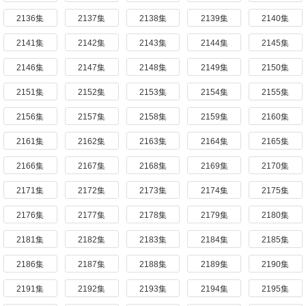
2136集
2137集
2138集
2139集
2140集
2141集
2142集
2143集
2144集
2145集
2146集
2147集
2148集
2149集
2150集
2151集
2152集
2153集
2154集
2155集
2156集
2157集
2158集
2159集
2160集
2161集
2162集
2163集
2164集
2165集
2166集
2167集
2168集
2169集
2170集
2171集
2172集
2173集
2174集
2175集
2176集
2177集
2178集
2179集
2180集
2181集
2182集
2183集
2184集
2185集
2186集
2187集
2188集
2189集
2190集
2191集
2192集
2193集
2194集
2195集