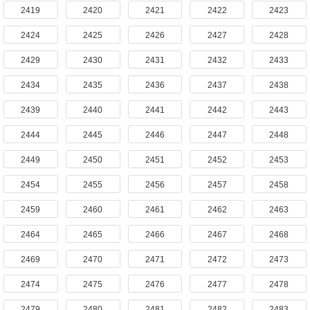
2419
2420
2421
2422
2423
2424
2425
2426
2427
2428
2429
2430
2431
2432
2433
2434
2435
2436
2437
2438
2439
2440
2441
2442
2443
2444
2445
2446
2447
2448
2449
2450
2451
2452
2453
2454
2455
2456
2457
2458
2459
2460
2461
2462
2463
2464
2465
2466
2467
2468
2469
2470
2471
2472
2473
2474
2475
2476
2477
2478
2479
2480
2481
2482
2483