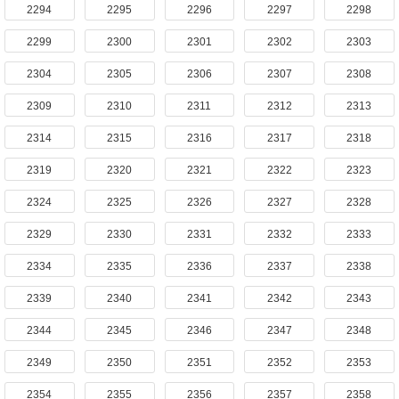
2294
2295
2296
2297
2298
2299
2300
2301
2302
2303
2304
2305
2306
2307
2308
2309
2310
2311
2312
2313
2314
2315
2316
2317
2318
2319
2320
2321
2322
2323
2324
2325
2326
2327
2328
2329
2330
2331
2332
2333
2334
2335
2336
2337
2338
2339
2340
2341
2342
2343
2344
2345
2346
2347
2348
2349
2350
2351
2352
2353
2354
2355
2356
2357
2358