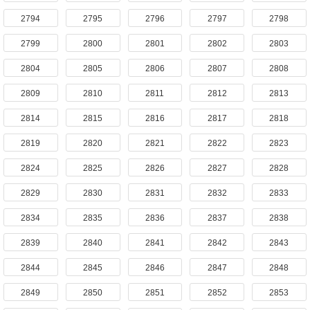
2794
2795
2796
2797
2798
2799
2800
2801
2802
2803
2804
2805
2806
2807
2808
2809
2810
2811
2812
2813
2814
2815
2816
2817
2818
2819
2820
2821
2822
2823
2824
2825
2826
2827
2828
2829
2830
2831
2832
2833
2834
2835
2836
2837
2838
2839
2840
2841
2842
2843
2844
2845
2846
2847
2848
2849
2850
2851
2852
2853