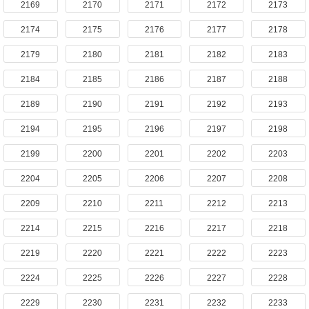
2169
2170
2171
2172
2173
2174
2175
2176
2177
2178
2179
2180
2181
2182
2183
2184
2185
2186
2187
2188
2189
2190
2191
2192
2193
2194
2195
2196
2197
2198
2199
2200
2201
2202
2203
2204
2205
2206
2207
2208
2209
2210
2211
2212
2213
2214
2215
2216
2217
2218
2219
2220
2221
2222
2223
2224
2225
2226
2227
2228
2229
2230
2231
2232
2233