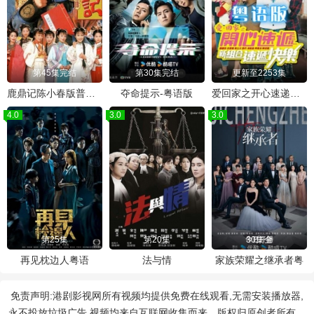
第45集完结
第30集完结
更新至2253集
鹿鼎记陈小春版普通话
夺命提示-粤语版
爱回家之开心速递粤语
4.0
3.0
3.0
第25集
第20集
30集全
再见枕边人粤语
法与情
家族荣耀之继承者粤
免责声明:港剧影视网所有视频均提供免费在线观看,无需安装播放器,
永不投放垃圾广告,视频均来自互联网收集而来，版权归原创者所有，