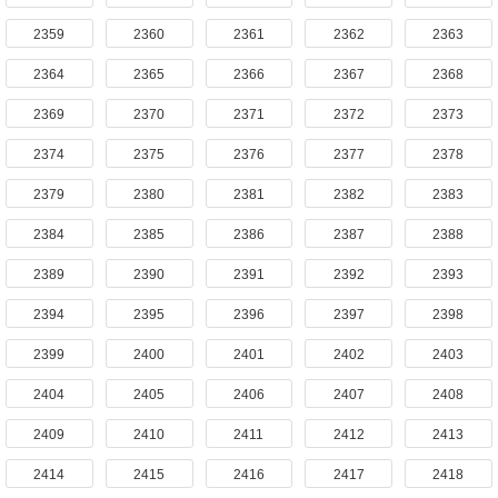
2359
2360
2361
2362
2363
2364
2365
2366
2367
2368
2369
2370
2371
2372
2373
2374
2375
2376
2377
2378
2379
2380
2381
2382
2383
2384
2385
2386
2387
2388
2389
2390
2391
2392
2393
2394
2395
2396
2397
2398
2399
2400
2401
2402
2403
2404
2405
2406
2407
2408
2409
2410
2411
2412
2413
2414
2415
2416
2417
2418