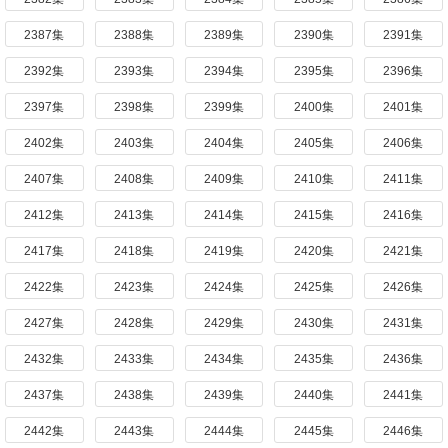
2387集
2388集
2389集
2390集
2391集
2392集
2393集
2394集
2395集
2396集
2397集
2398集
2399集
2400集
2401集
2402集
2403集
2404集
2405集
2406集
2407集
2408集
2409集
2410集
2411集
2412集
2413集
2414集
2415集
2416集
2417集
2418集
2419集
2420集
2421集
2422集
2423集
2424集
2425集
2426集
2427集
2428集
2429集
2430集
2431集
2432集
2433集
2434集
2435集
2436集
2437集
2438集
2439集
2440集
2441集
2442集
2443集
2444集
2445集
2446集