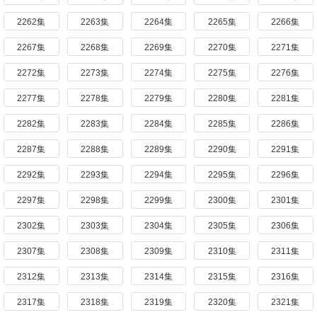
2262集
2263集
2264集
2265集
2266集
2267集
2268集
2269集
2270集
2271集
2272集
2273集
2274集
2275集
2276集
2277集
2278集
2279集
2280集
2281集
2282集
2283集
2284集
2285集
2286集
2287集
2288集
2289集
2290集
2291集
2292集
2293集
2294集
2295集
2296集
2297集
2298集
2299集
2300集
2301集
2302集
2303集
2304集
2305集
2306集
2307集
2308集
2309集
2310集
2311集
2312集
2313集
2314集
2315集
2316集
2317集
2318集
2319集
2320集
2321集