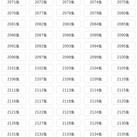
2071集
2072集
2073集
2074集
2075集
2076集
2077集
2078集
2079集
2080集
2081集
2082集
2083集
2084集
2085集
2086集
2087集
2088集
2089集
2090集
2091集
2092集
2093集
2094集
2095集
2096集
2097集
2098集
2099集
2100集
2101集
2102集
2103集
2104集
2105集
2106集
2107集
2108集
2109集
2110集
2111集
2112集
2113集
2114集
2115集
2116集
2117集
2118集
2119集
2120集
2121集
2122集
2123集
2124集
2125集
2126集
2127集
2128集
2129集
2130集
2131集
2132集
2133集
2134集
2135集