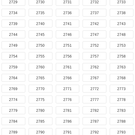
2729
2730
2731
2732
2733
2734
2735
2736
2737
2738
2739
2740
2741
2742
2743
2744
2745
2746
2747
2748
2749
2750
2751
2752
2753
2754
2755
2756
2757
2758
2759
2760
2761
2762
2763
2764
2765
2766
2767
2768
2769
2770
2771
2772
2773
2774
2775
2776
2777
2778
2779
2780
2781
2782
2783
2784
2785
2786
2787
2788
2789
2790
2791
2792
2793