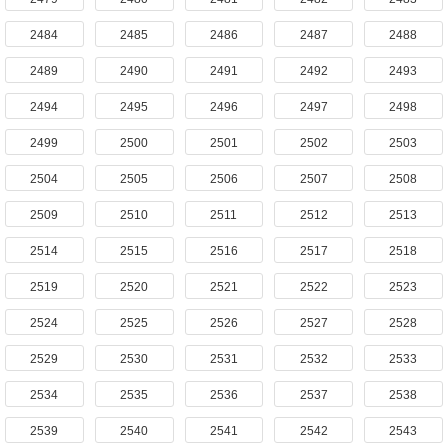
2484
2485
2486
2487
2488
2489
2490
2491
2492
2493
2494
2495
2496
2497
2498
2499
2500
2501
2502
2503
2504
2505
2506
2507
2508
2509
2510
2511
2512
2513
2514
2515
2516
2517
2518
2519
2520
2521
2522
2523
2524
2525
2526
2527
2528
2529
2530
2531
2532
2533
2534
2535
2536
2537
2538
2539
2540
2541
2542
2543