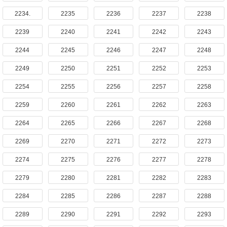
2234.
2235
2236
2237
2238
2239
2240
2241
2242
2243
2244
2245
2246
2247
2248
2249
2250
2251
2252
2253
2254
2255
2256
2257
2258
2259
2260
2261
2262
2263
2264
2265
2266
2267
2268
2269
2270
2271
2272
2273
2274
2275
2276
2277
2278
2279
2280
2281
2282
2283
2284
2285
2286
2287
2288
2289
2290
2291
2292
2293