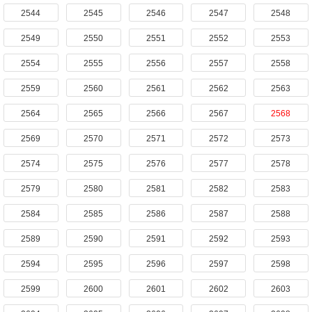
2544
2545
2546
2547
2548
2549
2550
2551
2552
2553
2554
2555
2556
2557
2558
2559
2560
2561
2562
2563
2564
2565
2566
2567
2568
2569
2570
2571
2572
2573
2574
2575
2576
2577
2578
2579
2580
2581
2582
2583
2584
2585
2586
2587
2588
2589
2590
2591
2592
2593
2594
2595
2596
2597
2598
2599
2600
2601
2602
2603