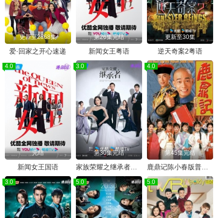
更新至2868集
第26集完结
更新至30集
爱·回家之开心速递
新闻女王粤语
逆天奇案2粤语
4.0
3.0
4.0
完结
第30集完结
第45集完结
新闻女王国语
家族荣耀之继承者粤语
鹿鼎记陈小春版普通话
3.0
5.0
5.0