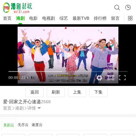
首页
港剧
电影
电视剧
综艺
最新TVB
排行榜
留言
返回
刷新
上集
下集
爱·回家之开心速递
2568
首页
港剧
详情
无尽云
速度云
美剧云