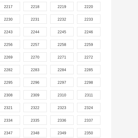
2217
2218
2219
2220
2230
2231
2232
2233
2243
2244
2245
2246
2256
2257
2258
2259
2269
2270
2271
2272
2282
2283
2284
2285
2295
2296
2297
2298
2308
2309
2310
2311
2321
2322
2323
2324
2334
2335
2336
2337
2347
2348
2349
2350