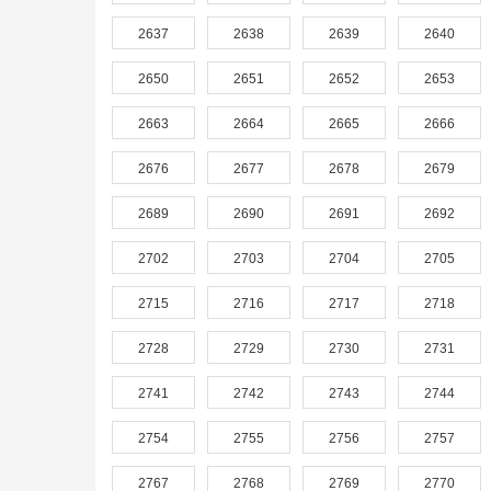
2637
2638
2639
2640
2650
2651
2652
2653
2663
2664
2665
2666
2676
2677
2678
2679
2689
2690
2691
2692
2702
2703
2704
2705
2715
2716
2717
2718
2728
2729
2730
2731
2741
2742
2743
2744
2754
2755
2756
2757
2767
2768
2769
2770