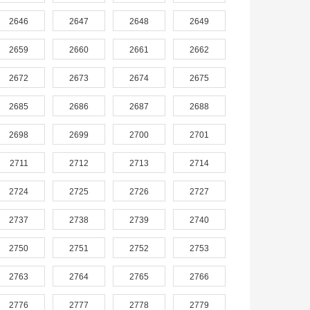
2646
2647
2648
2649
2659
2660
2661
2662
2672
2673
2674
2675
2685
2686
2687
2688
2698
2699
2700
2701
2711
2712
2713
2714
2724
2725
2726
2727
2737
2738
2739
2740
2750
2751
2752
2753
2763
2764
2765
2766
2776
2777
2778
2779