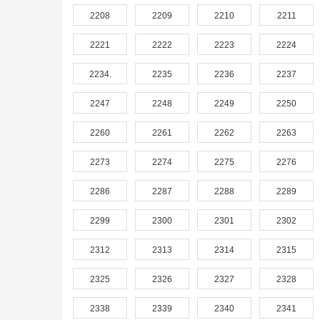
2208
2209
2210
2211
2221
2222
2223
2224
2234.
2235
2236
2237
2247
2248
2249
2250
2260
2261
2262
2263
2273
2274
2275
2276
2286
2287
2288
2289
2299
2300
2301
2302
2312
2313
2314
2315
2325
2326
2327
2328
2338
2339
2340
2341