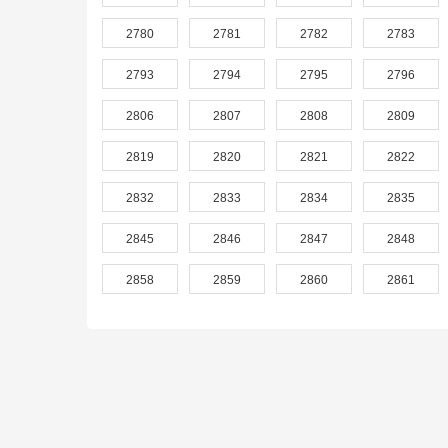
2780
2781
2782
2783
2793
2794
2795
2796
2806
2807
2808
2809
2819
2820
2821
2822
2832
2833
2834
2835
2845
2846
2847
2848
2858
2859
2860
2861