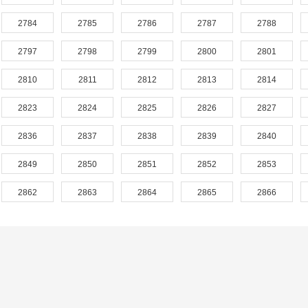
2784
2785
2786
2787
2788
2797
2798
2799
2800
2801
2810
2811
2812
2813
2814
2823
2824
2825
2826
2827
2836
2837
2838
2839
2840
2849
2850
2851
2852
2853
2862
2863
2864
2865
2866