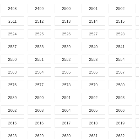
2498
2499
2500
2501
2502
2511
2512
2513
2514
2515
2524
2525
2526
2527
2528
2537
2538
2539
2540
2541
2550
2551
2552
2553
2554
2563
2564
2565
2566
2567
2576
2577
2578
2579
2580
2589
2590
2591
2592
2593
2602
2603
2604
2605
2606
2615
2616
2617
2618
2619
2628
2629
2630
2631
2632