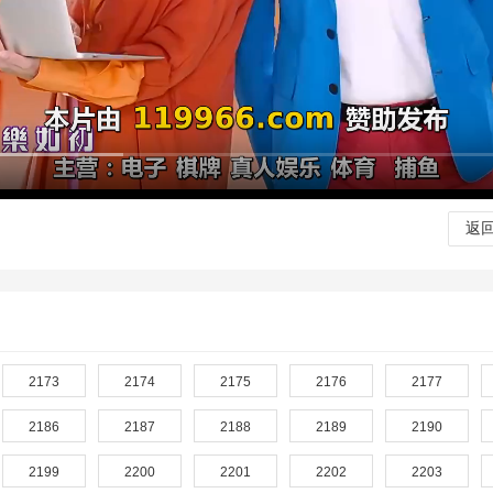
返
2173
2174
2175
2176
2177
2186
2187
2188
2189
2190
2199
2200
2201
2202
2203