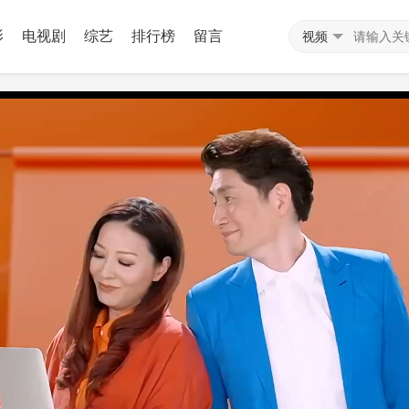
影
电视剧
综艺
排行榜
留言
视频