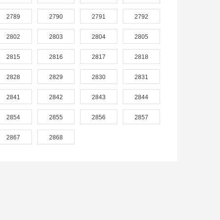
2789
2790
2791
2792
2802
2803
2804
2805
2815
2816
2817
2818
2828
2829
2830
2831
2841
2842
2843
2844
2854
2855
2856
2857
2867
2868