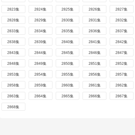
https://v6.ppqrrs.com/wjv6/20
2823集
2824集
2825集
2826集
2827集
2828集
2829集
2830集
2831集
2832集
2833集
2834集
2835集
2836集
2837集
2838集
2839集
2840集
2841集
2842集
2843集
2844集
2845集
2846集
2847集
2848集
2849集
2850集
2851集
2852集
2853集
2854集
2855集
2856集
2857集
2858集
2859集
2860集
2861集
2862集
2863集
2864集
2865集
2866集
2867集
2868集