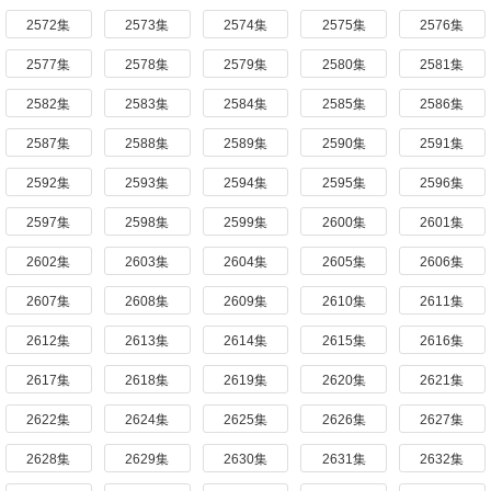
2572集
2573集
2574集
2575集
2576集
2577集
2578集
2579集
2580集
2581集
2582集
2583集
2584集
2585集
2586集
2587集
2588集
2589集
2590集
2591集
2592集
2593集
2594集
2595集
2596集
2597集
2598集
2599集
2600集
2601集
2602集
2603集
2604集
2605集
2606集
2607集
2608集
2609集
2610集
2611集
2612集
2613集
2614集
2615集
2616集
2617集
2618集
2619集
2620集
2621集
2622集
2624集
2625集
2626集
2627集
2628集
2629集
2630集
2631集
2632集