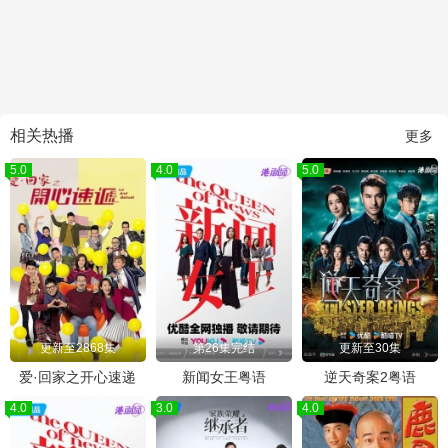
相关热播
更多
5.0
4.0
5.0
更新至2868集
第26集完结
更新至30集
爱·回家之开心速递
新闻女王粤语
逆天奇案2粤语
4.0
3.0
4.0