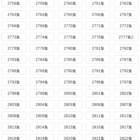
2758集
2759集
2760集
2761集
2762集
https://v10.ppqrrs.com/wjv10/202603/10/u0rvU
2763集
2764集
2765集
2766集
2767集
2768集
2769集
2770集
2771集
2772集
2773集
2774集
2775集
2776集
2777集2
2778集
2779集
2780集
2781集
2782集
2783集
2784集
2785集
2786集
2787集
2788集
2789集
2790集
2791集
2792集
2793集
2794集
2795集
2796集
2797集
2798集
2799集
2800集
2801集
2802集
2803集
2804集
2805集
2806集
2807集
2808集
2809集
2810集
2811集
2812集
2813集
2814集
2815集
2816集
2817集
2818集
2819集
2820集
2821集
2822集