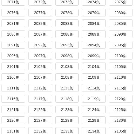
2071集
2072集
2073集
2074集
2075集
2076集
2077集
2078集
2079集
2080集
2081集
2082集
2083集
2084集
2085集
2086集
2087集
2088集
2089集
2090集
2091集
2092集
2093集
2094集
2095集
2096集
2097集
2098集
2099集
2100集
2101集
2102集
2103集
2104集
2105集
2106集
2107集
2108集
2109集
2110集
2111集
2112集
2113集
2114集
2115集
2116集
2117集
2118集
2119集
2120集
2121集
2122集
2123集
2124集
2125集
2126集
2127集
2128集
2129集
2130集
2131集
2132集
2133集
2134集
2135集