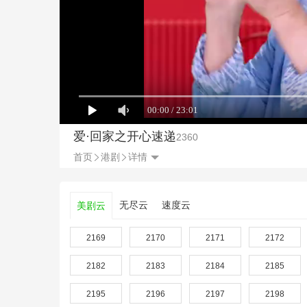
爱·回家之开心速递
2360
首页
港剧
详情
无尽云
速度云
美剧云
2169
2170
2171
2172
2182
2183
2184
2185
2195
2196
2197
2198