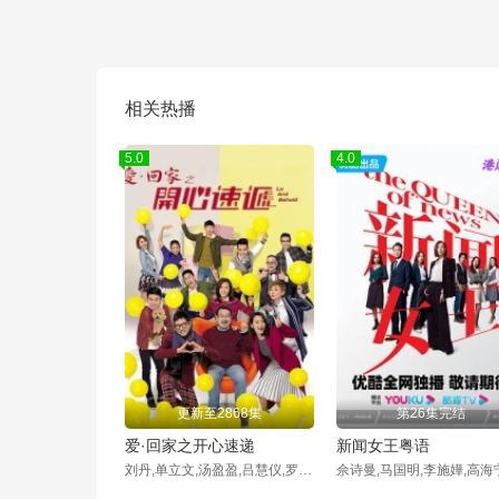
相关热播
5.0
4.0
更新至2868集
第26集完结
爱·回家之开心速递
新闻女王粤语
刘丹,单立文,汤盈盈,吕慧仪,罗乐林,马贯东,苏韵姿,周嘉洛,陈浚霆,吴伟豪