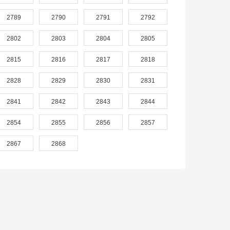
2789
2790
2791
2792
2802
2803
2804
2805
2815
2816
2817
2818
2828
2829
2830
2831
2841
2842
2843
2844
2854
2855
2856
2857
2867
2868