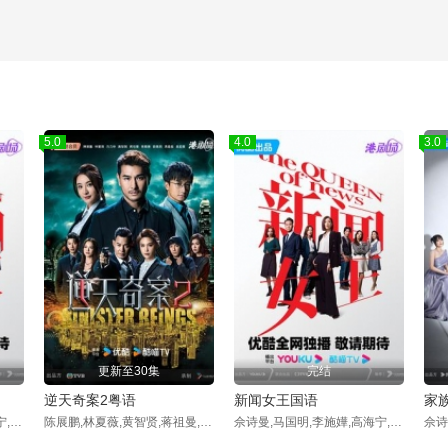
5.0
4.0
3.0
更新至30集
完结
逆天奇案2粤语
新闻女王国语
家
佘诗曼,马国明,李施嬅,高海宁,王敏奕,何依婷,陈山聪,谭俊彦,陈敏之,吴业坤,邓智坚,许俊豪,袁镇业,龚慈恩,邝洁楹,高钧贤,林正峰,杨证桦,彭怀安,张诗欣,林伟,路芙,王嘉慧,郭浩皇,姚宏远,陈桢怡,车婉婉,莫家淦,杨明,何广沛,张颕康,林景程,何沛珈,陈若思,黎燕珊,崔建邦,李国麟,黄庭锋,关曜儁,罗毓仪,刘颂鹏,胡美贻,刘家聪,罗雪妍,孔德贤,蔡国威,郑启泰,卢峻峯,刘天龙,杨家宝,李嘉晋
陈展鹏,林夏薇,黄智贤,蒋祖曼,张颕康,刘佩玥,方力申,冯盈盈,高钧贤,姜大卫,麦玲玲,梁小冰,李国麟,陈嘉辉,张雷,黄庭锋,郭柏妍,郑俊弘,董敬文,李启杰,林子超,赵璧渝,海俊杰,容天佑,朱汇林,张子丰,张本立,尹光,菊梓乔,黄韵材,陈少邦,罗毓仪,庄思明,谢雪心,林伟,李龙基,黎燕珊,潘志文,刘桂芳,陈狄克,吴香伦,陈荣峻,梁皓楷,阮嘉敏,周丽欣,吴紫韵,杜燕歌,姚宏远,卫志豪,黄耀煌,方绍聪
佘诗曼,马国明,李施嬅,高海宁,王敏奕,何依婷,陈山聪,谭俊彦,陈敏之,吴业坤,邓智坚,许俊豪,袁镇业,龚慈恩,邝洁楹,高钧贤,林正峰,杨证桦,彭怀安,张诗欣,林伟,路芙,王嘉慧,郭浩皇,姚宏远,陈桢怡,车婉婉,莫家淦,杨明,何广沛,张颕康,林景程,何沛珈,陈若思,黎燕珊,崔建邦,李国麟,黄庭锋,关曜儁,罗毓仪,刘颂鹏,胡美贻,刘家聪,罗雪妍,孔德贤,蔡国威,郑启泰,卢峻峯,刘天龙,杨家宝,李嘉晋