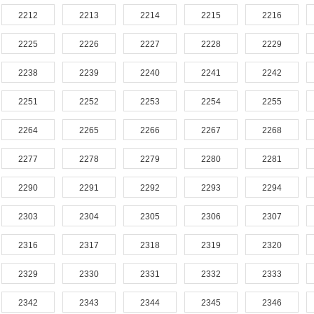
2212
2213
2214
2215
2216
2225
2226
2227
2228
2229
2238
2239
2240
2241
2242
2251
2252
2253
2254
2255
2264
2265
2266
2267
2268
2277
2278
2279
2280
2281
2290
2291
2292
2293
2294
2303
2304
2305
2306
2307
2316
2317
2318
2319
2320
2329
2330
2331
2332
2333
2342
2343
2344
2345
2346