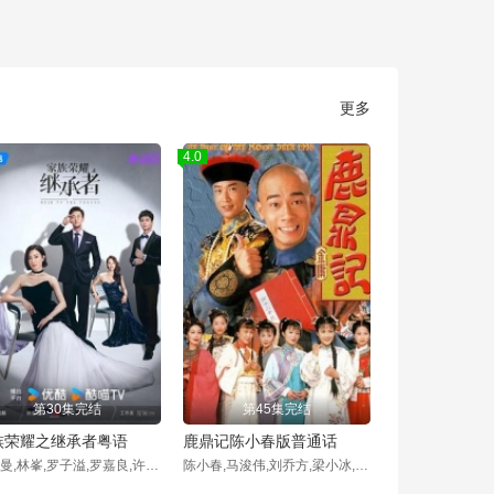
更多
4.0
第30集完结
第45集完结
族荣耀之继承者粤语
鹿鼎记陈小春版普通话
佘诗曼,林峯,罗子溢,罗嘉良,许绍雄,黄浩然,余安安,张凤妮,陈静,梁靖琪,陈滢,王敏奕
陈小春,马浚伟,刘乔方,梁小冰,徐濠萦,陈少霞,邝文珣,王伟,冯晓文,夏韶声,谷峰,鲍方