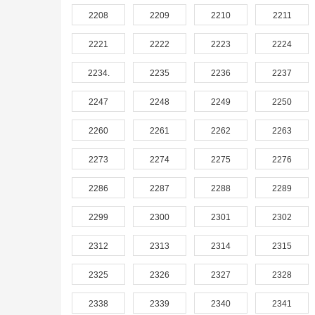
2208
2209
2210
2211
2221
2222
2223
2224
2234.
2235
2236
2237
2247
2248
2249
2250
2260
2261
2262
2263
2273
2274
2275
2276
2286
2287
2288
2289
2299
2300
2301
2302
2312
2313
2314
2315
2325
2326
2327
2328
2338
2339
2340
2341