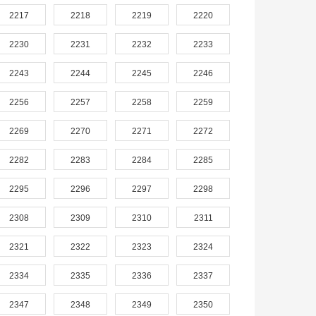
2217
2218
2219
2220
2230
2231
2232
2233
2243
2244
2245
2246
2256
2257
2258
2259
2269
2270
2271
2272
2282
2283
2284
2285
2295
2296
2297
2298
2308
2309
2310
2311
2321
2322
2323
2324
2334
2335
2336
2337
2347
2348
2349
2350