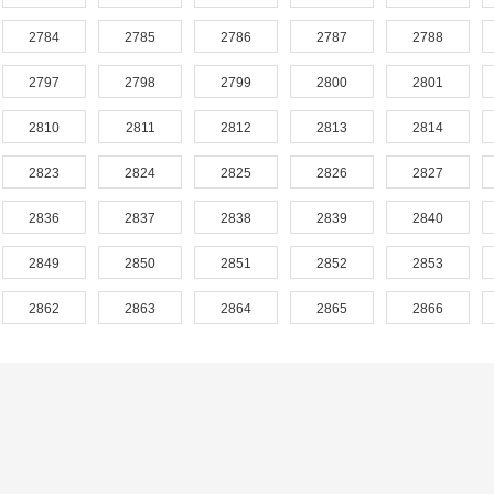
2784
2785
2786
2787
2788
2797
2798
2799
2800
2801
2810
2811
2812
2813
2814
2823
2824
2825
2826
2827
2836
2837
2838
2839
2840
2849
2850
2851
2852
2853
2862
2863
2864
2865
2866