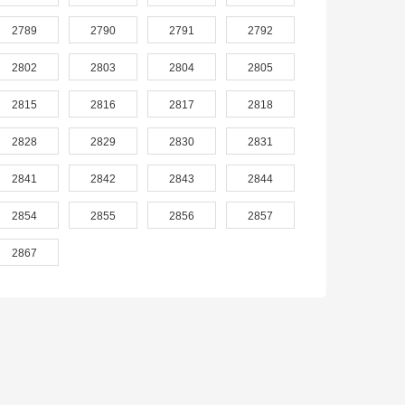
2789
2790
2791
2792
2802
2803
2804
2805
2815
2816
2817
2818
2828
2829
2830
2831
2841
2842
2843
2844
2854
2855
2856
2857
2867