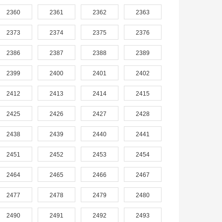
2360
2361
2362
2363
2373
2374
2375
2376
2386
2387
2388
2389
2399
2400
2401
2402
2412
2413
2414
2415
2425
2426
2427
2428
2438
2439
2440
2441
2451
2452
2453
2454
2464
2465
2466
2467
2477
2478
2479
2480
2490
2491
2492
2493