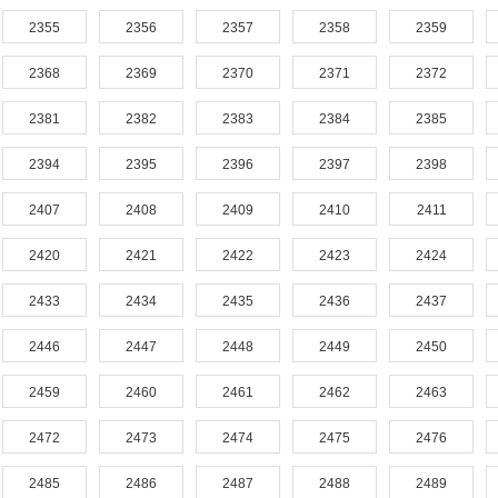
2355
2356
2357
2358
2359
2368
2369
2370
2371
2372
2381
2382
2383
2384
2385
2394
2395
2396
2397
2398
2407
2408
2409
2410
2411
2420
2421
2422
2423
2424
2433
2434
2435
2436
2437
2446
2447
2448
2449
2450
2459
2460
2461
2462
2463
2472
2473
2474
2475
2476
2485
2486
2487
2488
2489