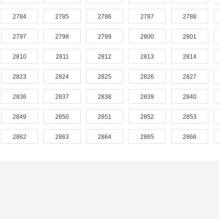
2784
2785
2786
2787
2788
2797
2798
2799
2800
2801
2810
2811
2812
2813
2814
2823
2824
2825
2826
2827
2836
2837
2838
2839
2840
2849
2850
2851
2852
2853
2862
2863
2864
2865
2866