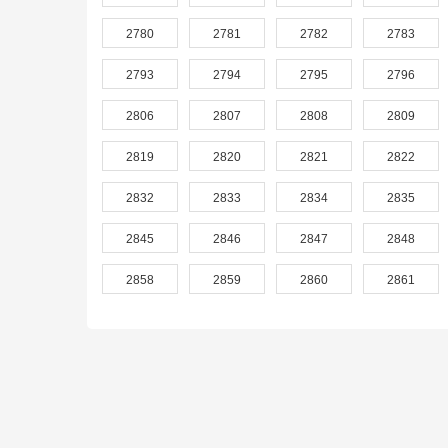
2780
2781
2782
2783
2793
2794
2795
2796
2806
2807
2808
2809
2819
2820
2821
2822
2832
2833
2834
2835
2845
2846
2847
2848
2858
2859
2860
2861