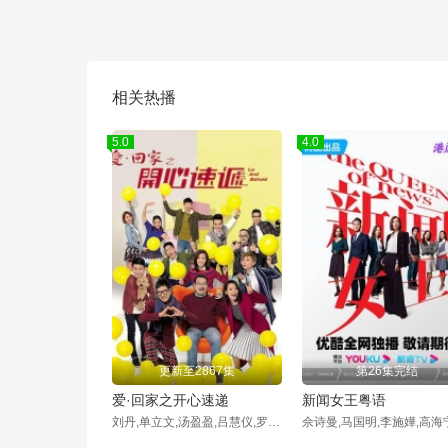
相关热播
5.0
4.0
更新至2867集
第26集完结
爱·回家之开心速递
新闻女王粤语
刘丹,单立文,汤盈盈,吕慧仪,罗乐林,马贯东,苏韵姿,周嘉洛,陈浚霆,吴伟豪