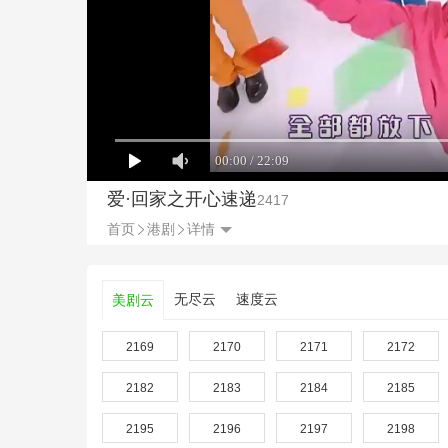
爱·回家之开心速递
2417
首页
港剧
详情
无尽云
速度云
美剧云
2169
2170
2171
2172
2182
2183
2184
2185
2195
2196
2197
2198