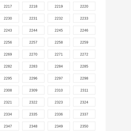
2217
2218
2219
2220
2230
2231
2232
2233
2243
2244
2245
2246
2256
2257
2258
2259
2269
2270
2271
2272
2282
2283
2284
2285
2295
2296
2297
2298
2308
2309
2310
2311
2321
2322
2323
2324
2334
2335
2336
2337
2347
2348
2349
2350