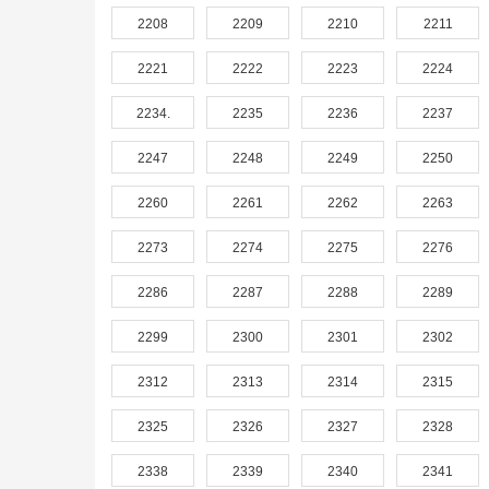
2208
2209
2210
2211
2221
2222
2223
2224
2234.
2235
2236
2237
2247
2248
2249
2250
2260
2261
2262
2263
2273
2274
2275
2276
2286
2287
2288
2289
2299
2300
2301
2302
2312
2313
2314
2315
2325
2326
2327
2328
2338
2339
2340
2341