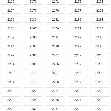
2169
2170
2171
2172
2173
2174
2175
2176
2177
2178
2179
2180
2181
2182
2183
2184
2185
2186
2187
2188
2189
2190
2191
2192
2193
2194
2195
2196
2197
2198
2199
2200
2201
2202
2203
2204
2205
2206
2207
2208
2209
2210
2211
2212
2213
2214
2215
2216
2217
2218
2219
2220
2221
2222
2223
2224
2225
2226
2227
2228
2229
2230
2231
2232
2233