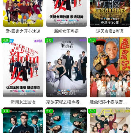
更新至2868集
第26集完结
更新至30集
爱·回家之开心速递
新闻女王粤语
逆天奇案2粤语
4.0
3.0
4.0
完结
第30集完结
第45集完结
新闻女王国语
家族荣耀之继承者粤语
鹿鼎记陈小春版普通话
3.0
5.0
5.0