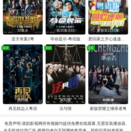
30集全
第30集完结
更新至2253集
逆天奇案2粤
夺命提示-粤语版
爱回家之开心速递粤语
4.0
3.0
3.0
第25集
第20集
30集全
再见枕边人粤语
法与情
家族荣耀之继承者粤
免责声明:港剧影视网所有视频均提供免费在线观看,无需安装播放器,
永不投放垃圾广告,视频均来自互联网收集而来，版权归原创者所有，