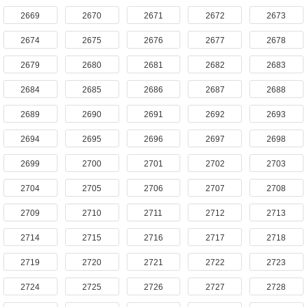
2669
2670
2671
2672
2673
2674
2675
2676
2677
2678
2679
2680
2681
2682
2683
2684
2685
2686
2687
2688
2689
2690
2691
2692
2693
2694
2695
2696
2697
2698
2699
2700
2701
2702
2703
2704
2705
2706
2707
2708
2709
2710
2711
2712
2713
2714
2715
2716
2717
2718
2719
2720
2721
2722
2723
2724
2725
2726
2727
2728