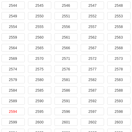
2544
2545
2546
2547
2548
2549
2550
2551
2552
2553
2554
2555
2556
2557
2558
2559
2560
2561
2562
2563
2564
2565
2566
2567
2568
2569
2570
2571
2572
2573
2574
2575
2576
2577
2578
2579
2580
2581
2582
2583
2584
2585
2586
2587
2588
2589
2590
2591
2592
2593
2594
2595
2596
2597
2598
2599
2600
2601
2602
2603