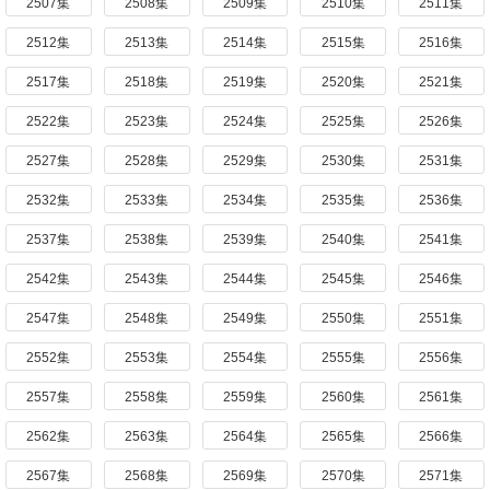
2507集
2508集
2509集
2510集
2511集
2512集
2513集
2514集
2515集
2516集
2517集
2518集
2519集
2520集
2521集
2522集
2523集
2524集
2525集
2526集
2527集
2528集
2529集
2530集
2531集
2532集
2533集
2534集
2535集
2536集
2537集
2538集
2539集
2540集
2541集
2542集
2543集
2544集
2545集
2546集
2547集
2548集
2549集
2550集
2551集
2552集
2553集
2554集
2555集
2556集
2557集
2558集
2559集
2560集
2561集
2562集
2563集
2564集
2565集
2566集
2567集
2568集
2569集
2570集
2571集