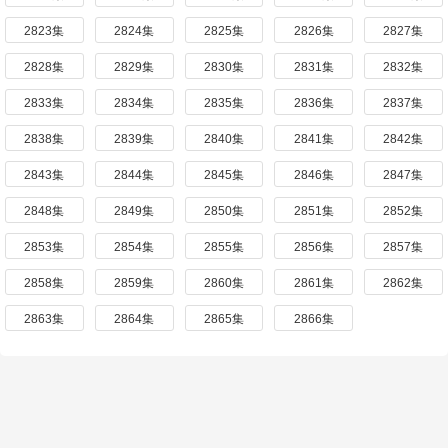
https://v6.ppqrrs.com/wjv6/20
2823集
2824集
2825集
2826集
2827集
2828集
2829集
2830集
2831集
2832集
2833集
2834集
2835集
2836集
2837集
2838集
2839集
2840集
2841集
2842集
2843集
2844集
2845集
2846集
2847集
2848集
2849集
2850集
2851集
2852集
2853集
2854集
2855集
2856集
2857集
2858集
2859集
2860集
2861集
2862集
2863集
2864集
2865集
2866集