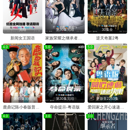
完结
第30集完结
30集全
新闻女王国语
家族荣耀之继承者粤语
逆天奇案2粤
4.0
5.0
5.0
第45集完结
第30集完结
更新至2253集
鹿鼎记陈小春版普通话
夺命提示-粤语版
爱回家之开心速递粤语
4.0
3.0
3.0