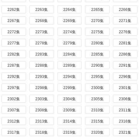
2262集
2263集
2264集
2265集
2266集
2267集
2268集
2269集
2270集
2271集
2272集
2273集
2274集
2275集
2276集
2277集
2278集
2279集
2280集
2281集
2282集
2283集
2284集
2285集
2286集
2287集
2288集
2289集
2290集
2291集
2292集
2293集
2294集
2295集
2296集
2297集
2298集
2299集
2300集
2301集
2302集
2303集
2304集
2305集
2306集
2307集
2308集
2309集
2310集
2311集
2312集
2313集
2314集
2315集
2316集
2317集
2318集
2319集
2320集
2321集