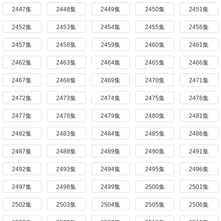
2447集
2448集
2449集
2450集
2451集
2452集
2453集
2454集
2455集
2456集
2457集
2458集
2459集
2460集
2461集
2462集
2463集
2464集
2465集
2466集
2467集
2468集
2469集
2470集
2471集
2472集
2473集
2474集
2475集
2476集
2477集
2478集
2479集
2480集
2481集
2482集
2483集
2484集
2485集
2486集
2487集
2488集
2489集
2490集
2491集
2492集
2493集
2494集
2495集
2496集
2497集
2498集
2499集
2500集
2501集
2502集
2503集
2504集
2505集
2506集