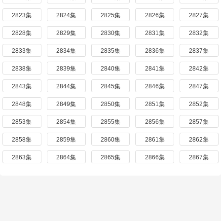
https://v6.ppqrrs.com/wjv6/20
2823集
2824集
2825集
2826集
2827集
2828集
2829集
2830集
2831集
2832集
2833集
2834集
2835集
2836集
2837集
2838集
2839集
2840集
2841集
2842集
2843集
2844集
2845集
2846集
2847集
2848集
2849集
2850集
2851集
2852集
2853集
2854集
2855集
2856集
2857集
2858集
2859集
2860集
2861集
2862集
2863集
2864集
2865集
2866集
2867集