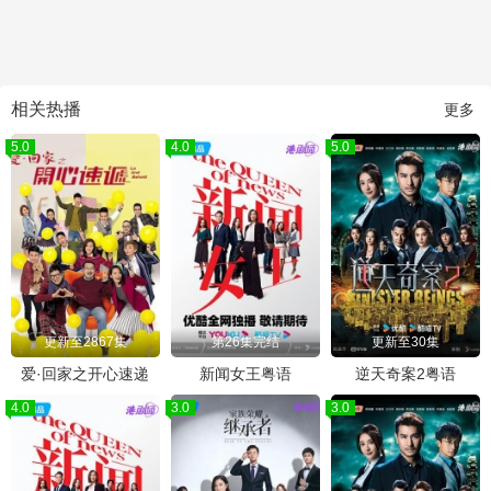
相关热播
更多
5.0
4.0
5.0
更新至2867集
第26集完结
更新至30集
爱·回家之开心速递
新闻女王粤语
逆天奇案2粤语
4.0
3.0
3.0