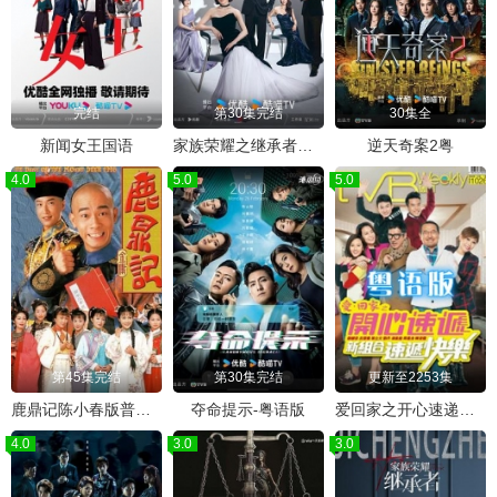
完结
第30集完结
30集全
新闻女王国语
家族荣耀之继承者粤语
逆天奇案2粤
4.0
5.0
5.0
第45集完结
第30集完结
更新至2253集
鹿鼎记陈小春版普通话
夺命提示-粤语版
爱回家之开心速递粤语
4.0
3.0
3.0