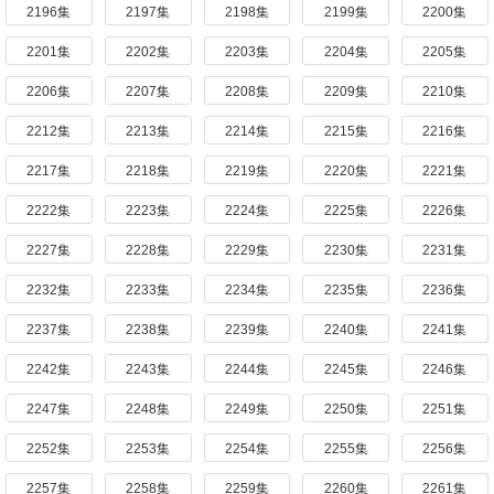
2196集
2197集
2198集
2199集
2200集
2201集
2202集
2203集
2204集
2205集
2206集
2207集
2208集
2209集
2210集
2212集
2213集
2214集
2215集
2216集
2217集
2218集
2219集
2220集
2221集
2222集
2223集
2224集
2225集
2226集
2227集
2228集
2229集
2230集
2231集
2232集
2233集
2234集
2235集
2236集
2237集
2238集
2239集
2240集
2241集
2242集
2243集
2244集
2245集
2246集
2247集
2248集
2249集
2250集
2251集
2252集
2253集
2254集
2255集
2256集
2257集
2258集
2259集
2260集
2261集