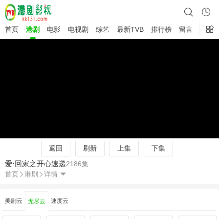
首页
港剧
电影
电视剧
综艺
最新TVB
排行榜
留言
返回
刷新
上集
下集
爱·回家之开心速递
2186集
首页
港剧
详情
美剧云
速度云
无尽云