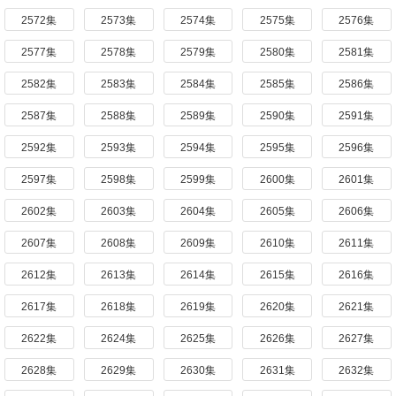
2572集
2573集
2574集
2575集
2576集
2577集
2578集
2579集
2580集
2581集
2582集
2583集
2584集
2585集
2586集
2587集
2588集
2589集
2590集
2591集
2592集
2593集
2594集
2595集
2596集
2597集
2598集
2599集
2600集
2601集
2602集
2603集
2604集
2605集
2606集
2607集
2608集
2609集
2610集
2611集
2612集
2613集
2614集
2615集
2616集
2617集
2618集
2619集
2620集
2621集
2622集
2624集
2625集
2626集
2627集
2628集
2629集
2630集
2631集
2632集