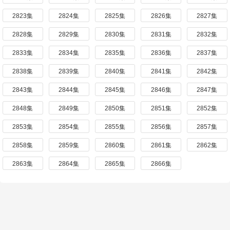
https://v6.ppqrrs.com/wjv6/20
2823集
2824集
2825集
2826集
2827集
2828集
2829集
2830集
2831集
2832集
2833集
2834集
2835集
2836集
2837集
2838集
2839集
2840集
2841集
2842集
2843集
2844集
2845集
2846集
2847集
2848集
2849集
2850集
2851集
2852集
2853集
2854集
2855集
2856集
2857集
2858集
2859集
2860集
2861集
2862集
2863集
2864集
2865集
2866集