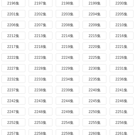
2196集
2197集
2198集
2199集
2200集
2201集
2202集
2203集
2204集
2205集
2206集
2207集
2208集
2209集
2210集
2212集
2213集
2214集
2215集
2216集
2217集
2218集
2219集
2220集
2221集
2222集
2223集
2224集
2225集
2226集
2227集
2228集
2229集
2230集
2231集
2232集
2233集
2234集
2235集
2236集
2237集
2238集
2239集
2240集
2241集
2242集
2243集
2244集
2245集
2246集
2247集
2248集
2249集
2250集
2251集
2252集
2253集
2254集
2255集
2256集
2257集
2258集
2259集
2260集
2261集