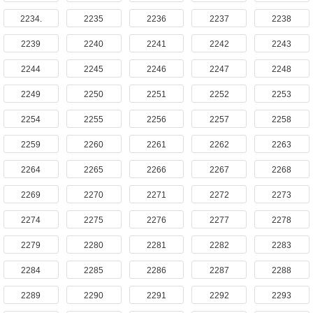
2234.
2235
2236
2237
2238
2239
2240
2241
2242
2243
2244
2245
2246
2247
2248
2249
2250
2251
2252
2253
2254
2255
2256
2257
2258
2259
2260
2261
2262
2263
2264
2265
2266
2267
2268
2269
2270
2271
2272
2273
2274
2275
2276
2277
2278
2279
2280
2281
2282
2283
2284
2285
2286
2287
2288
2289
2290
2291
2292
2293