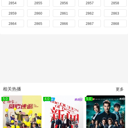
2854
2855
2856
2857
2858
2859
2860
2861
2862
2863
2864
2865
2866
2867
2868
相关热播
更多
5.0
4.0
5.0