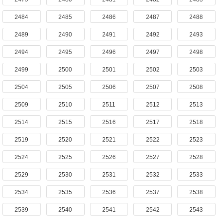
2484
2485
2486
2487
2488
2489
2490
2491
2492
2493
2494
2495
2496
2497
2498
2499
2500
2501
2502
2503
2504
2505
2506
2507
2508
2509
2510
2511
2512
2513
2514
2515
2516
2517
2518
2519
2520
2521
2522
2523
2524
2525
2526
2527
2528
2529
2530
2531
2532
2533
2534
2535
2536
2537
2538
2539
2540
2541
2542
2543