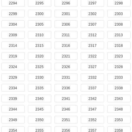
2294
2295
2296
2297
2298
2299
2300
2301
2302
2303
2304
2305
2306
2307
2308
2309
2310
2311
2312
2313
2314
2315
2316
2317
2318
2319
2320
2321
2322
2323
2324
2325
2326
2327
2328
2329
2330
2331
2332
2333
2334
2335
2336
2337
2338
2339
2340
2341
2342
2343
2344
2345
2346
2347
2348
2349
2350
2351
2352
2353
2354
2355
2356
2357
2358