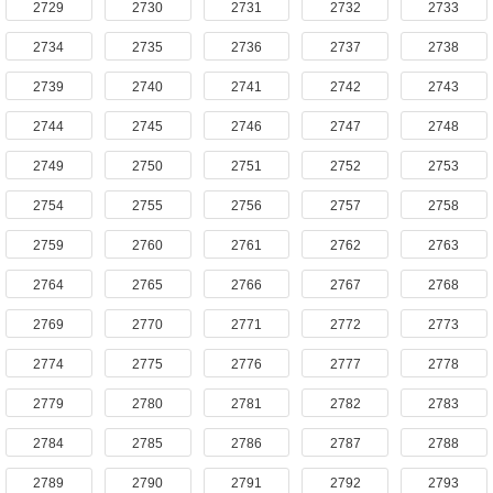
2729
2730
2731
2732
2733
2734
2735
2736
2737
2738
2739
2740
2741
2742
2743
2744
2745
2746
2747
2748
2749
2750
2751
2752
2753
2754
2755
2756
2757
2758
2759
2760
2761
2762
2763
2764
2765
2766
2767
2768
2769
2770
2771
2772
2773
2774
2775
2776
2777
2778
2779
2780
2781
2782
2783
2784
2785
2786
2787
2788
2789
2790
2791
2792
2793