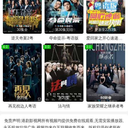
30集全
第30集完结
更新至2253集
逆天奇案2粤
夺命提示-粤语版
爱回家之开心速递粤语
4.0
3.0
3.0
第25集
第20集
30集全
再见枕边人粤语
法与情
家族荣耀之继承者粤
免责声明:港剧影视网所有视频均提供免费在线观看,无需安装播放器,
永不投放垃圾广告,视频均来自互联网收集而来，版权归原创者所有，