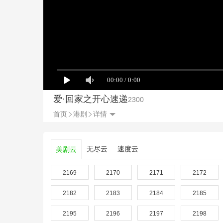
爱·回家之开心速递
2300
首页
港剧
详情
无尽云
速度云
美剧云
2169
2170
2171
2172
2182
2183
2184
2185
2195
2196
2197
2198