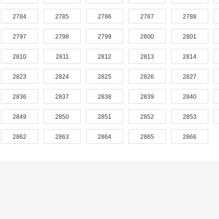
2784
2785
2786
2787
2788
2797
2798
2799
2800
2801
2810
2811
2812
2813
2814
2823
2824
2825
2826
2827
2836
2837
2838
2839
2840
2849
2850
2851
2852
2853
2862
2863
2864
2865
2866