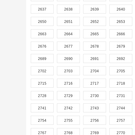
2637
2638
2639
2640
2650
2651
2652
2653
2663
2664
2665
2666
2676
2677
2678
2679
2689
2690
2691
2692
2702
2703
2704
2705
2715
2716
2717
2718
2728
2729
2730
2731
2741
2742
2743
2744
2754
2755
2756
2757
2767
2768
2769
2770