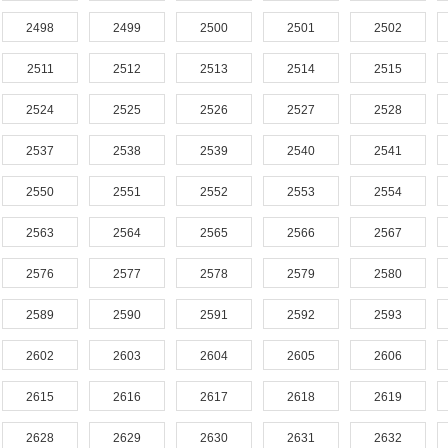
2498
2499
2500
2501
2502
2511
2512
2513
2514
2515
2524
2525
2526
2527
2528
2537
2538
2539
2540
2541
2550
2551
2552
2553
2554
2563
2564
2565
2566
2567
2576
2577
2578
2579
2580
2589
2590
2591
2592
2593
2602
2603
2604
2605
2606
2615
2616
2617
2618
2619
2628
2629
2630
2631
2632