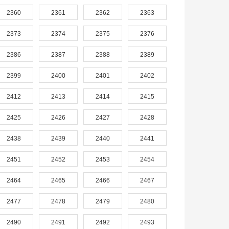
2360
2361
2362
2363
2373
2374
2375
2376
2386
2387
2388
2389
2399
2400
2401
2402
2412
2413
2414
2415
2425
2426
2427
2428
2438
2439
2440
2441
2451
2452
2453
2454
2464
2465
2466
2467
2477
2478
2479
2480
2490
2491
2492
2493