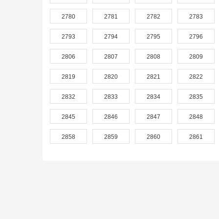
2780
2781
2782
2783
2793
2794
2795
2796
2806
2807
2808
2809
2819
2820
2821
2822
2832
2833
2834
2835
2845
2846
2847
2848
2858
2859
2860
2861