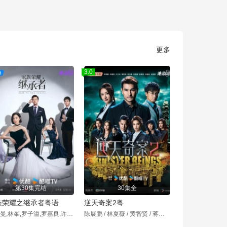
更多
3.0
第30集完结
30集全
族荣耀之继承者粤语
逆天奇案2粤
佘诗曼,林峯,罗子溢,罗嘉良,许绍雄,黄浩然,余安安,张凤妮,陈静,梁靖琪,陈滢,王敏奕
陈展鹏 / 林夏薇 / 黄智贤 / 蒋祖曼 / 张颕康 / 刘佩玥 / 方力申 / 冯盈盈 / 高钧贤 / 姜大卫 / 麦玲玲 / 梁小冰 / 李国麟 / 陈嘉辉 / 张雷 / 黄庭锋 / 郭柏妍 / 郑俊弘 / 董敬文 / 李启杰 / 林子超 / 赵璧渝 / 海俊杰 / 容天佑 / 朱汇林 / 张子丰 / 张本立 / 尹光 / 菊梓乔