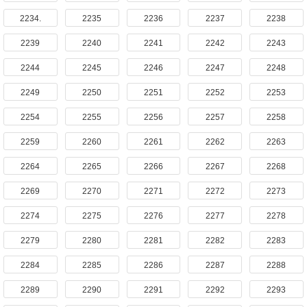
2234.
2235
2236
2237
2238
2239
2240
2241
2242
2243
2244
2245
2246
2247
2248
2249
2250
2251
2252
2253
2254
2255
2256
2257
2258
2259
2260
2261
2262
2263
2264
2265
2266
2267
2268
2269
2270
2271
2272
2273
2274
2275
2276
2277
2278
2279
2280
2281
2282
2283
2284
2285
2286
2287
2288
2289
2290
2291
2292
2293