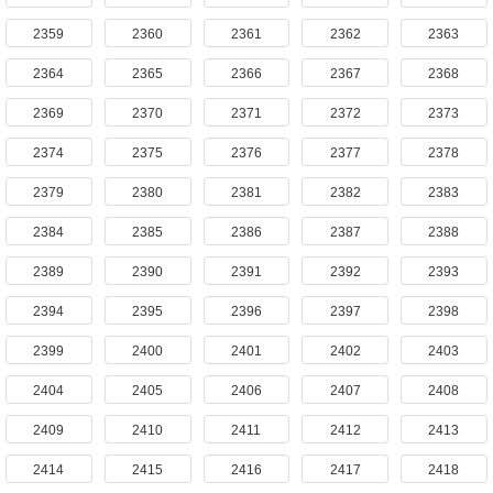
2359
2360
2361
2362
2363
2364
2365
2366
2367
2368
2369
2370
2371
2372
2373
2374
2375
2376
2377
2378
2379
2380
2381
2382
2383
2384
2385
2386
2387
2388
2389
2390
2391
2392
2393
2394
2395
2396
2397
2398
2399
2400
2401
2402
2403
2404
2405
2406
2407
2408
2409
2410
2411
2412
2413
2414
2415
2416
2417
2418