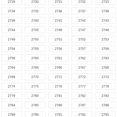
2729
2730
2731
2732
2733
2734
2735
2736
2737
2738
2739
2740
2741
2742
2743
2744
2745
2746
2747
2748
2749
2750
2751
2752
2753
2754
2755
2756
2757
2758
2759
2760
2761
2762
2763
2764
2765
2766
2767
2768
2769
2770
2771
2772
2773
2774
2775
2776
2777
2778
2779
2780
2781
2782
2783
2784
2785
2786
2787
2788
2789
2790
2791
2792
2793