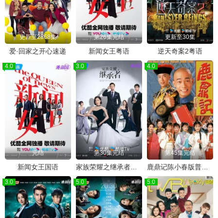
更新至2868集
第26集完结
更新至30集
爱·回家之开心速递
新闻女王粤语
逆天奇案2粤语
4.0
3.0
4.0
完结
第30集完结
第45集完结
新闻女王国语
家族荣耀之继承者粤语
鹿鼎记陈小春版普通话
3.0
5.0
5.0