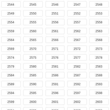
2544
2545
2546
2547
2548
2549
2550
2551
2552
2553
2554
2555
2556
2557
2558
2559
2560
2561
2562
2563
2564
2565
2566
2567
2568
2569
2570
2571
2572
2573
2574
2575
2576
2577
2578
2579
2580
2581
2582
2583
2584
2585
2586
2587
2588
2589
2590
2591
2592
2593
2594
2595
2596
2597
2598
2599
2600
2601
2602
2603