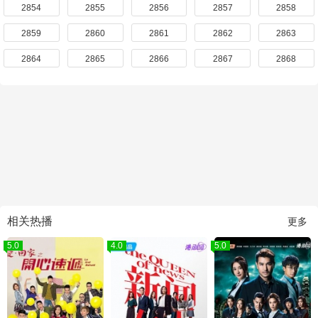
2854
2855
2856
2857
2858
2859
2860
2861
2862
2863
2864
2865
2866
2867
2868
相关热播
更多
5.0
4.0
5.0