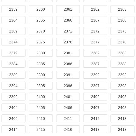
2359
2360
2361
2362
2363
2364
2365
2366
2367
2368
2369
2370
2371
2372
2373
2374
2375
2376
2377
2378
2379
2380
2381
2382
2383
2384
2385
2386
2387
2388
2389
2390
2391
2392
2393
2394
2395
2396
2397
2398
2399
2400
2401
2402
2403
2404
2405
2406
2407
2408
2409
2410
2411
2412
2413
2414
2415
2416
2417
2418