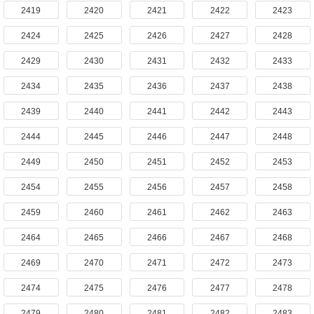
2419
2420
2421
2422
2423
2424
2425
2426
2427
2428
2429
2430
2431
2432
2433
2434
2435
2436
2437
2438
2439
2440
2441
2442
2443
2444
2445
2446
2447
2448
2449
2450
2451
2452
2453
2454
2455
2456
2457
2458
2459
2460
2461
2462
2463
2464
2465
2466
2467
2468
2469
2470
2471
2472
2473
2474
2475
2476
2477
2478
2479
2480
2481
2482
2483