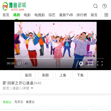
首页
港剧
电影
电视剧
综艺
最新TVB
排行榜
留言
返回
刷新
上集
下集
爱·回家之开心速递
2646
首页
港剧
详情
无尽云
速度云
美剧云