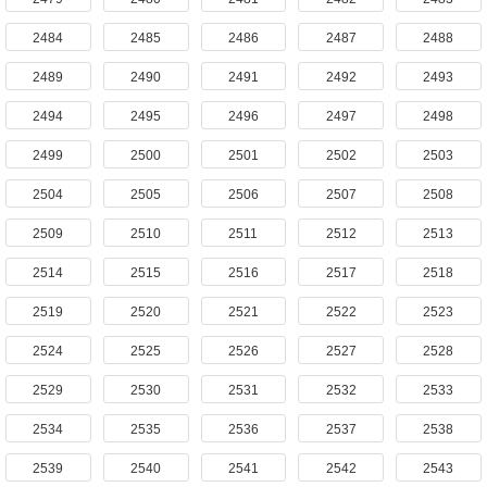
2484
2485
2486
2487
2488
2489
2490
2491
2492
2493
2494
2495
2496
2497
2498
2499
2500
2501
2502
2503
2504
2505
2506
2507
2508
2509
2510
2511
2512
2513
2514
2515
2516
2517
2518
2519
2520
2521
2522
2523
2524
2525
2526
2527
2528
2529
2530
2531
2532
2533
2534
2535
2536
2537
2538
2539
2540
2541
2542
2543