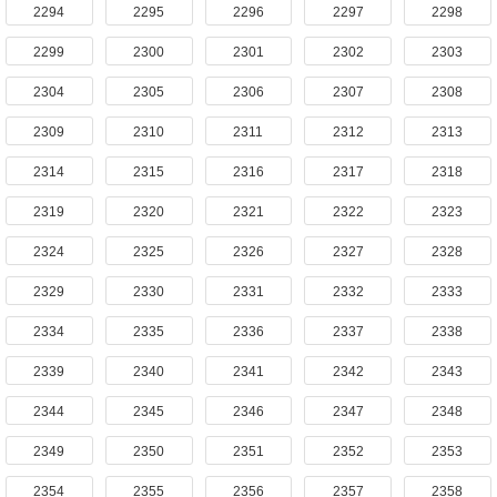
2294
2295
2296
2297
2298
2299
2300
2301
2302
2303
2304
2305
2306
2307
2308
2309
2310
2311
2312
2313
2314
2315
2316
2317
2318
2319
2320
2321
2322
2323
2324
2325
2326
2327
2328
2329
2330
2331
2332
2333
2334
2335
2336
2337
2338
2339
2340
2341
2342
2343
2344
2345
2346
2347
2348
2349
2350
2351
2352
2353
2354
2355
2356
2357
2358