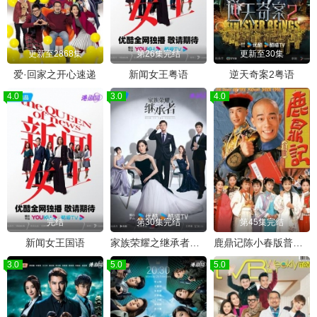
更新至2868集
第26集完结
更新至30集
爱·回家之开心速递
新闻女王粤语
逆天奇案2粤语
4.0
3.0
4.0
完结
第30集完结
第45集完结
新闻女王国语
家族荣耀之继承者粤语
鹿鼎记陈小春版普通话
3.0
5.0
5.0