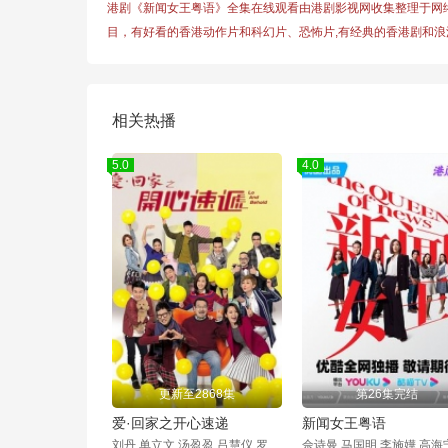
港剧《新闻女王粤语》全集在线观看由港剧影视网收集整理于网
目，有好看的香港动作片和科幻片、恐怖片,有经典的香港剧和浪
相关热播
5.0
4.0
更新至2868集
第26集完结
爱·回家之开心速递
新闻女王粤语
刘丹,单立文,汤盈盈,吕慧仪,罗乐林,马贯东,苏韵姿,周嘉洛,陈浚霆,吴伟豪