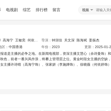
影
电视剧
综艺
排行榜
留言
视频
嬅
高海宁
王敏奕
何依婷
陈山聪
导演：
钟澍佳
谭俊彦
关文深
陈敏之
陈海斌
吴业坤
姜振杰
邓智坚
许俊
地区：
中国香港
年份：
2023
更新：
2025-01-2
闻报道是主播的必争之地。在新闻电视部，资深主播文慧心（佘诗曼饰）
分秋色，前者一番兴风作浪，终攀上管理层之位。黄金时段女主播的空缺
的女主播许诗晴（高海宁饰）、张家妍（李施嬅饰）、徐晓薇（何依婷饰