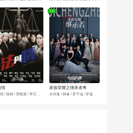
3.0
第20集
30集全
与情
家族荣耀之继承者粤
谢安琪 / 陈静 / 贾晓晨 / 李芯駖 / 岑珈其 / 陈秀珠 / 余安安 / 关智斌 / 叶璇 / 刘浩龙 / 郑融 / 陆骏光 / 陈妃颐 / 颜柏霖
佘诗曼 / 林峯 / 罗子溢 / 罗嘉良 / 许绍雄 / 黄浩然 / 余安安 / 张凤妮 / 陈静 / 梁靖琪 / 陈滢 / 王敏奕