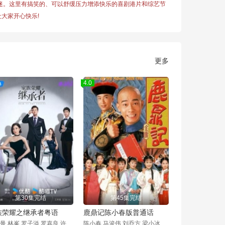
迷。这里有搞笑的、可以舒缓压力增添快乐的喜剧港片和综艺节
大家开心快乐!
更多
4.0
第30集完结
第45集完结
族荣耀之继承者粤语
鹿鼎记陈小春版普通话
佘诗曼,林峯,罗子溢,罗嘉良,许绍雄,黄浩然,余安安,张凤妮,陈静,梁靖琪,陈滢,王敏奕
陈小春,马浚伟,刘乔方,梁小冰,徐濠萦,陈少霞,邝文珣,王伟,冯晓文,夏韶声,谷峰,鲍方