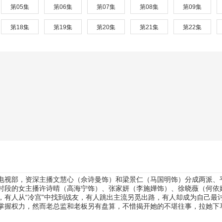
第05集
第06集
第07集
第08集
第09集
第18集
第19集
第20集
第21集
第22集
电视部，资深主播文慧心（佘诗曼饰）和梁景仁（马国明饰）分成两派、
时段的女主播许诗晴（高海宁饰）、张家妍（李施嬅饰）、徐晓薇（何依
，有人从“冷宫”中找到战友，有人跳出主流另觅出路，有人却成为自己最
掌握权力，然而老总监和老板另有盘算，不惜揭开她的不堪往事，拉她下