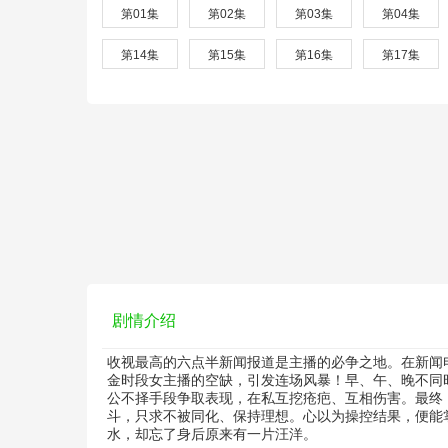
第01集
第02集
第03集
第04集
第14集
第15集
第16集
第17集
剧情介绍
收视最高的六点半新闻报道是主播的必争之地。在新闻
金时段女主播的空缺，引发连场风暴！早、午、晚不同
公不择手段争取表现，在私互挖疮疤、互相伤害。最终
斗，只求不被同化、保持理想。心以为操控结果，便能
水，却忘了身后原来有一片汪洋。