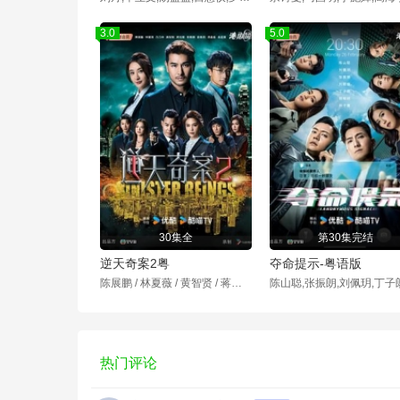
3.0
5.0
30集全
第30集完结
逆天奇案2粤
夺命提示-粤语版
陈展鹏 / 林夏薇 / 黄智贤 / 蒋祖曼 / 张颕康 / 刘佩玥 / 方力申 / 冯盈盈 / 高钧贤 / 姜大卫 / 麦玲玲 / 梁小冰 / 李国麟 / 陈嘉辉 / 张雷 / 黄庭锋 / 郭柏妍 / 郑俊弘 / 董敬文 / 李启杰 / 林子超 / 赵璧渝 / 海俊杰 / 容天佑 / 朱汇林 / 张子丰 / 张本立 / 尹光 / 菊梓乔
热门评论