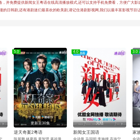
络，并免费提供
新闻女王粤语
在线高清播放模式,还可以支持手机免费看，方便广大影
漫的日韩剧,还有港剧迷们最喜欢的欧美剧,请记住港剧影视网,我们以最丰富影视节目让
5.0
4.0
3.0
更新至30集
完结
逆天奇案2粤语
新闻女王国语
家
佘诗曼,马国明,李施嬅,高海宁,王敏奕,何依婷,陈山聪,谭俊彦,陈敏之,吴业坤,邓智坚,许俊豪,袁镇业,龚慈恩,邝洁楹,高钧贤,林正峰,杨证桦,彭怀安,张诗欣,林伟,路芙,王嘉慧,郭浩皇,姚宏远,陈桢怡,车婉婉,莫家淦,杨明,何广沛,张颕康,林景程,何沛珈,陈若思,黎燕珊,崔建邦,李国麟,黄庭锋,关曜儁,罗毓仪,刘颂鹏,胡美贻,刘家聪,罗雪妍,孔德贤,蔡国威,郑启泰,卢峻峯,刘天龙,杨家宝,李嘉晋
陈展鹏,林夏薇,黄智贤,蒋祖曼,张颕康,刘佩玥,方力申,冯盈盈,高钧贤,姜大卫,麦玲玲,梁小冰,李国麟,陈嘉辉,张雷,黄庭锋,郭柏妍,郑俊弘,董敬文,李启杰,林子超,赵璧渝,海俊杰,容天佑,朱汇林,张子丰,张本立,尹光,菊梓乔,黄韵材,陈少邦,罗毓仪,庄思明,谢雪心,林伟,李龙基,黎燕珊,潘志文,刘桂芳,陈狄克,吴香伦,陈荣峻,梁皓楷,阮嘉敏,周丽欣,吴紫韵,杜燕歌,姚宏远,卫志豪,黄耀煌,方绍聪
佘诗曼,马国明,李施嬅,高海宁,王敏奕,何依婷,陈山聪,谭俊彦,陈敏之,吴业坤,邓智坚,许俊豪,袁镇业,龚慈恩,邝洁楹,高钧贤,林正峰,杨证桦,彭怀安,张诗欣,林伟,路芙,王嘉慧,郭浩皇,姚宏远,陈桢怡,车婉婉,莫家淦,杨明,何广沛,张颕康,林景程,何沛珈,陈若思,黎燕珊,崔建邦,李国麟,黄庭锋,关曜儁,罗毓仪,刘颂鹏,胡美贻,刘家聪,罗雪妍,孔德贤,蔡国威,郑启泰,卢峻峯,刘天龙,杨家宝,李嘉晋