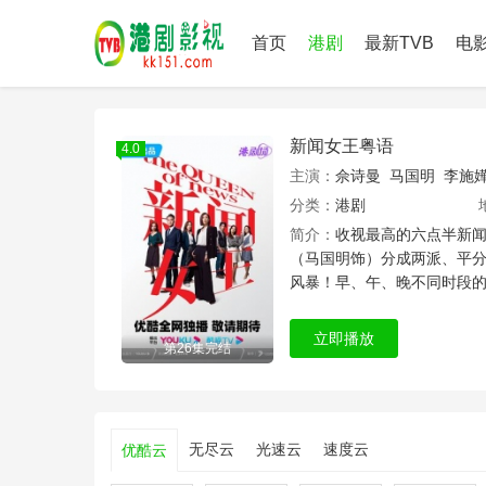
首页
港剧
最新TVB
电
新闻女王粤语
4.0
主演：
佘诗曼
马国明
李施
分类：
港剧
简介：
收视最高的六点半新
（马国明饰）分成两派、平
风暴！早、午、晚不同时段
求上位，不顾..
立即播放
第26集完结
无尽云
光速云
速度云
优酷云