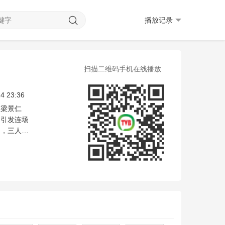
播放记录
扫描二维码手机在线播放
豪
袁镇业
龚慈恩
邝洁楹
高钧贤
林正峰
杨证桦
彭怀安
张诗欣
林伟
4 23:36
和梁景仁
，引发连场
），三人为