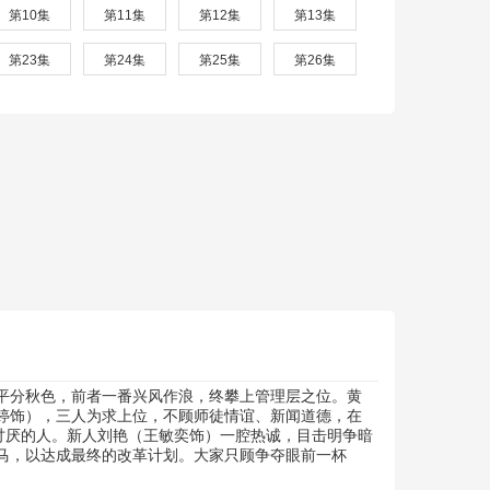
第10集
第11集
第12集
第13集
第23集
第24集
第25集
第26集
平分秋色，前者一番兴风作浪，终攀上管理层之位。黄
婷饰），三人为求上位，不顾师徒情谊、新闻道德，在
讨厌的人。新人刘艳（王敏奕饰）一腔热诚，目击明争暗
马，以达成最终的改革计划。大家只顾争夺眼前一杯