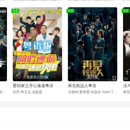
5.0
4.0
3.0
更新至2253集
第25集
爱回家之开心速递粤语
再见枕边人粤语
法
陈山聪,张振朗,刘佩玥,丁子朗,郭柏妍,林子善,刘颖镟,张国强
刘丹,单立文,汤盈盈
马德钟,黄智雯,何远东 Yuen-Tung Ho,黄庭锋,李国麟,张达伦,阮浩棕,张曦雯 Kelly Cheung