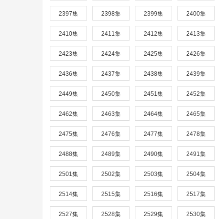
2397集
2398集
2399集
2400集
2410集
2411集
2412集
2413集
2423集
2424集
2425集
2426集
2436集
2437集
2438集
2439集
2449集
2450集
2451集
2452集
2462集
2463集
2464集
2465集
2475集
2476集
2477集
2478集
2488集
2489集
2490集
2491集
2501集
2502集
2503集
2504集
2514集
2515集
2516集
2517集
2527集
2528集
2529集
2530集