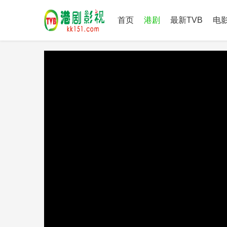
首页
港剧
最新TVB
电