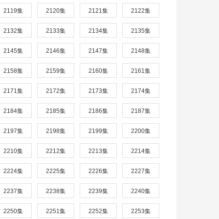
2119集
2120集
2121集
2122集
2132集
2133集
2134集
2135集
2145集
2146集
2147集
2148集
2158集
2159集
2160集
2161集
2171集
2172集
2173集
2174集
2184集
2185集
2186集
2187集
2197集
2198集
2199集
2200集
2210集
2212集
2213集
2214集
2224集
2225集
2226集
2227集
2237集
2238集
2239集
2240集
2250集
2251集
2252集
2253集