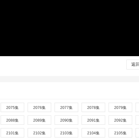
返
2075集
2076集
2077集
2078集
2079集
2088集
2089集
2090集
2091集
2092集
2101集
2102集
2103集
2104集
2105集