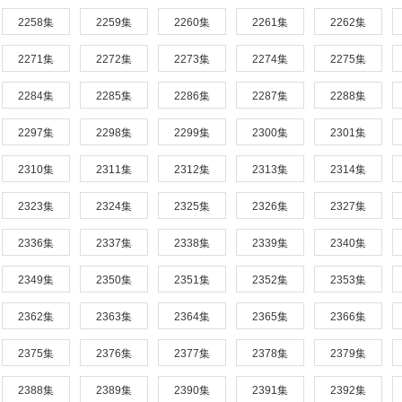
2258集
2259集
2260集
2261集
2262集
2271集
2272集
2273集
2274集
2275集
2284集
2285集
2286集
2287集
2288集
2297集
2298集
2299集
2300集
2301集
2310集
2311集
2312集
2313集
2314集
2323集
2324集
2325集
2326集
2327集
2336集
2337集
2338集
2339集
2340集
2349集
2350集
2351集
2352集
2353集
2362集
2363集
2364集
2365集
2366集
2375集
2376集
2377集
2378集
2379集
2388集
2389集
2390集
2391集
2392集