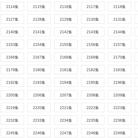
2114集
2115集
2116集
2117集
2118集
2127集
2128集
2129集
2130集
2131集
2140集
2141集
2142集
2143集
2144集
2153集
2154集
2155集
2156集
2157集
2166集
2167集
2168集
2169集
2170集
2179集
2180集
2181集
2182集
2183集
2192集
2193集
2194集
2195集
2196集
2205集
2206集
2207集
2208集
2209集
2219集
2220集
2221集
2222集
2223集
2232集
2233集
2234集
2235集
2236集
2245集
2246集
2247集
2248集
2249集