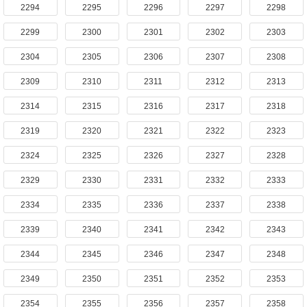
2294
2295
2296
2297
2298
2299
2300
2301
2302
2303
2304
2305
2306
2307
2308
2309
2310
2311
2312
2313
2314
2315
2316
2317
2318
2319
2320
2321
2322
2323
2324
2325
2326
2327
2328
2329
2330
2331
2332
2333
2334
2335
2336
2337
2338
2339
2340
2341
2342
2343
2344
2345
2346
2347
2348
2349
2350
2351
2352
2353
2354
2355
2356
2357
2358