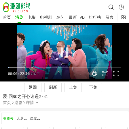
首页
港剧
电影
电视剧
综艺
最新TVB
排行榜
留言
返回
刷新
上集
下集
爱·回家之开心速递
2781
首页
港剧
详情
无尽云
速度云
美剧云