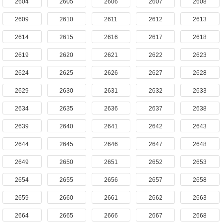
2604
2605
2606
2607
2608
2609
2610
2611
2612
2613
2614
2615
2616
2617
2618
2619
2620
2621
2622
2623
2624
2625
2626
2627
2628
2629
2630
2631
2632
2633
2634
2635
2636
2637
2638
2639
2640
2641
2642
2643
2644
2645
2646
2647
2648
2649
2650
2651
2652
2653
2654
2655
2656
2657
2658
2659
2660
2661
2662
2663
2664
2665
2666
2667
2668