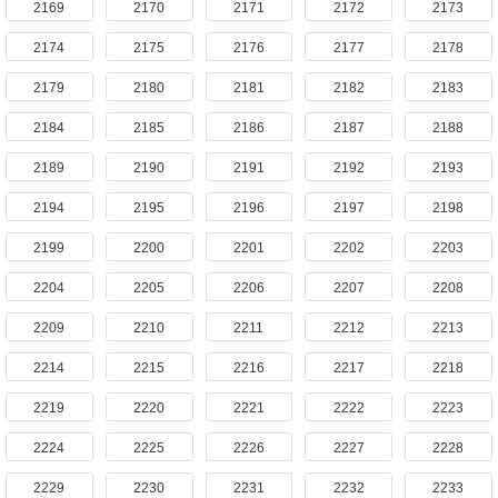
2169
2170
2171
2172
2173
2174
2175
2176
2177
2178
2179
2180
2181
2182
2183
2184
2185
2186
2187
2188
2189
2190
2191
2192
2193
2194
2195
2196
2197
2198
2199
2200
2201
2202
2203
2204
2205
2206
2207
2208
2209
2210
2211
2212
2213
2214
2215
2216
2217
2218
2219
2220
2221
2222
2223
2224
2225
2226
2227
2228
2229
2230
2231
2232
2233