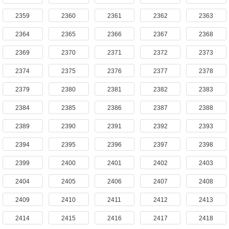
2359
2360
2361
2362
2363
2364
2365
2366
2367
2368
2369
2370
2371
2372
2373
2374
2375
2376
2377
2378
2379
2380
2381
2382
2383
2384
2385
2386
2387
2388
2389
2390
2391
2392
2393
2394
2395
2396
2397
2398
2399
2400
2401
2402
2403
2404
2405
2406
2407
2408
2409
2410
2411
2412
2413
2414
2415
2416
2417
2418