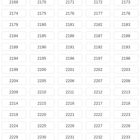
2169
2170
2171
2172
2173
2174
2175
2176
2177
2178
2179
2180
2181
2182
2183
2184
2185
2186
2187
2188
2189
2190
2191
2192
2193
2194
2195
2196
2197
2198
2199
2200
2201
2202
2203
2204
2205
2206
2207
2208
2209
2210
2211
2212
2213
2214
2215
2216
2217
2218
2219
2220
2221
2222
2223
2224
2225
2226
2227
2228
2229
2230
2231
2232
2233