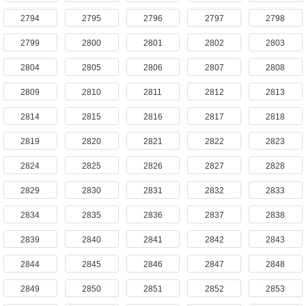
2794
2795
2796
2797
2798
2799
2800
2801
2802
2803
2804
2805
2806
2807
2808
2809
2810
2811
2812
2813
2814
2815
2816
2817
2818
2819
2820
2821
2822
2823
2824
2825
2826
2827
2828
2829
2830
2831
2832
2833
2834
2835
2836
2837
2838
2839
2840
2841
2842
2843
2844
2845
2846
2847
2848
2849
2850
2851
2852
2853