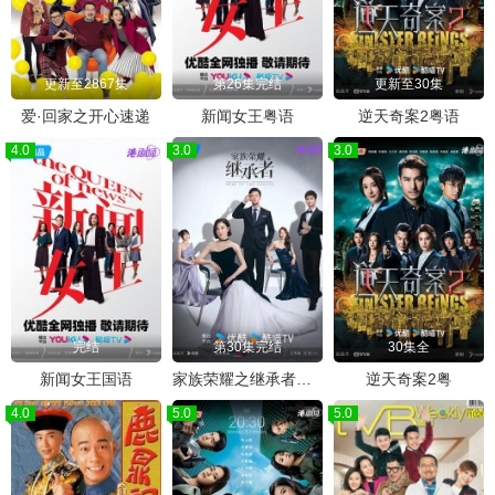
更新至2867集
第26集完结
更新至30集
爱·回家之开心速递
新闻女王粤语
逆天奇案2粤语
4.0
3.0
3.0
完结
第30集完结
30集全
新闻女王国语
家族荣耀之继承者粤语
逆天奇案2粤
4.0
5.0
5.0