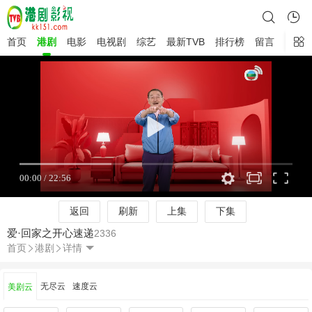
首页
港剧
电影
电视剧
综艺
最新TVB
排行榜
留言
返回
刷新
上集
下集
爱·回家之开心速递
2336
首页
港剧
详情
无尽云
速度云
美剧云