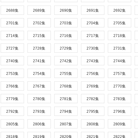
2688集
2689集
2690集
2691集
2692集
2701集
2702集
2703集
2704集
2705集
2714集
2715集
2716集
2717集
2718集
2727集
2728集
2729集
2730集
2731集
2740集
2741集
2742集
2743集
2744集
2753集
2754集
2755集
2756集
2757集
2766集
2767集
2768集
2769集
2770集
2779集
2780集
2781集
2782集
2783集
2792集
2793集
2794集
2795集
2796集
2805集
2806集
2807集
2808集
2809集
2818集
2819集
2820集
2821集
2822集