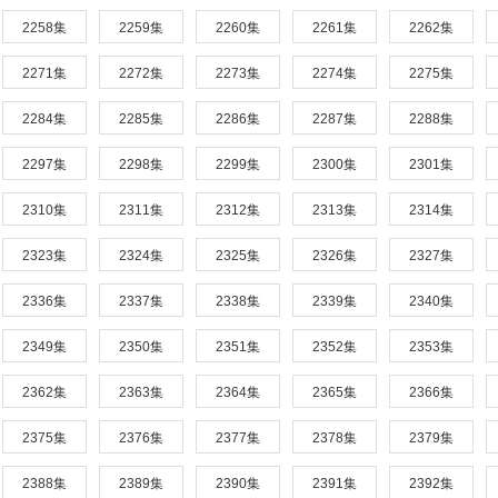
2258集
2259集
2260集
2261集
2262集
2271集
2272集
2273集
2274集
2275集
2284集
2285集
2286集
2287集
2288集
2297集
2298集
2299集
2300集
2301集
2310集
2311集
2312集
2313集
2314集
2323集
2324集
2325集
2326集
2327集
2336集
2337集
2338集
2339集
2340集
2349集
2350集
2351集
2352集
2353集
2362集
2363集
2364集
2365集
2366集
2375集
2376集
2377集
2378集
2379集
2388集
2389集
2390集
2391集
2392集