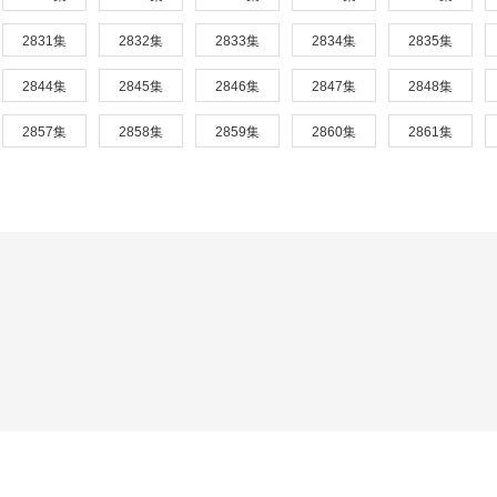
https://v6.ppqrrs.com/wjv6/202
2831集
2832集
2833集
2834集
2835集
2844集
2845集
2846集
2847集
2848集
2857集
2858集
2859集
2860集
2861集