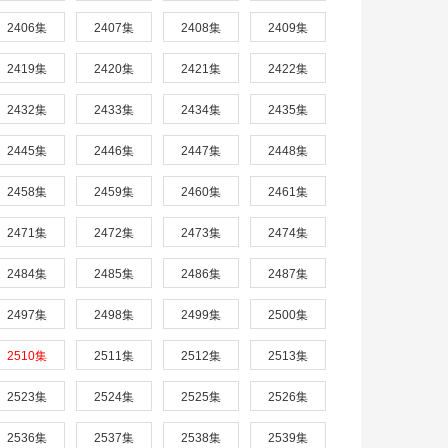
2406集
2407集
2408集
2409集
2419集
2420集
2421集
2422集
2432集
2433集
2434集
2435集
2445集
2446集
2447集
2448集
2458集
2459集
2460集
2461集
2471集
2472集
2473集
2474集
2484集
2485集
2486集
2487集
2497集
2498集
2499集
2500集
2510集
2511集
2512集
2513集
2523集
2524集
2525集
2526集
2536集
2537集
2538集
2539集