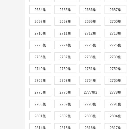
2684集
2685集
2686集
2687集
2697集
2698集
2699集
2700集
2710集
2711集
2712集
2713集
2723集
2724集
2725集
2726集
2736集
2737集
2738集
2739集
2749集
2750集
2751集
2752集
2762集
2763集
2764集
2765集
2775集
2776集
2777集2
2778集
2788集
2789集
2790集
2791集
2801集
2802集
2803集
2804集
2814集
2815集
2816集
2817集