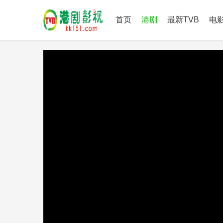
首页
港剧
最新TVB
电