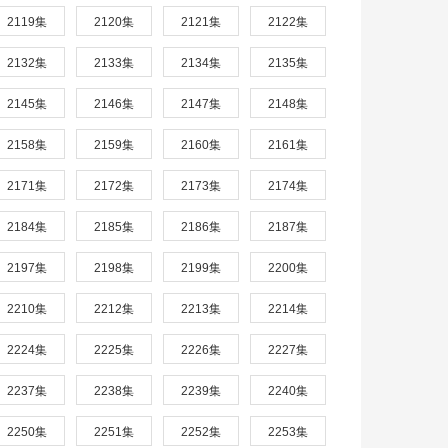
2119集
2120集
2121集
2122集
2132集
2133集
2134集
2135集
2145集
2146集
2147集
2148集
2158集
2159集
2160集
2161集
2171集
2172集
2173集
2174集
2184集
2185集
2186集
2187集
2197集
2198集
2199集
2200集
2210集
2212集
2213集
2214集
2224集
2225集
2226集
2227集
2237集
2238集
2239集
2240集
2250集
2251集
2252集
2253集