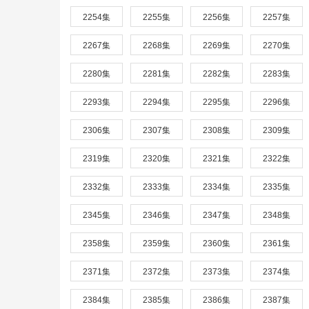
2254集
2255集
2256集
2257集
2267集
2268集
2269集
2270集
2280集
2281集
2282集
2283集
2293集
2294集
2295集
2296集
2306集
2307集
2308集
2309集
2319集
2320集
2321集
2322集
2332集
2333集
2334集
2335集
2345集
2346集
2347集
2348集
2358集
2359集
2360集
2361集
2371集
2372集
2373集
2374集
2384集
2385集
2386集
2387集