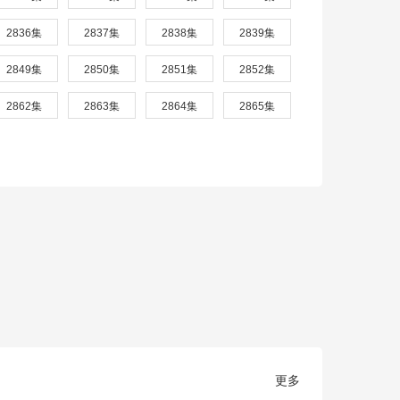
606/03/p49NVHuJy393/video/index.m3u8
2836集
2837集
2838集
2839集
2849集
2850集
2851集
2852集
2862集
2863集
2864集
2865集
更多