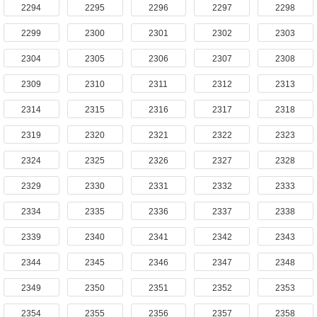
2294
2295
2296
2297
2298
2299
2300
2301
2302
2303
2304
2305
2306
2307
2308
2309
2310
2311
2312
2313
2314
2315
2316
2317
2318
2319
2320
2321
2322
2323
2324
2325
2326
2327
2328
2329
2330
2331
2332
2333
2334
2335
2336
2337
2338
2339
2340
2341
2342
2343
2344
2345
2346
2347
2348
2349
2350
2351
2352
2353
2354
2355
2356
2357
2358