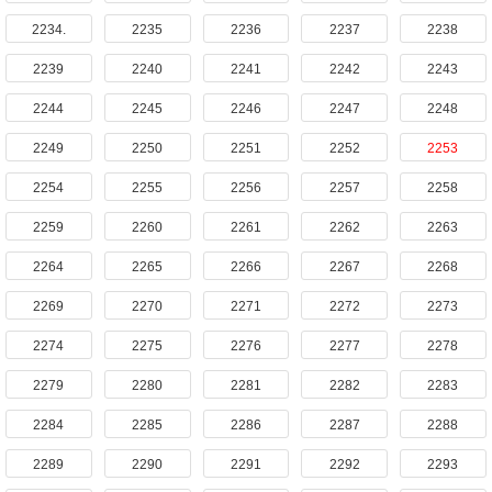
2234.
2235
2236
2237
2238
2239
2240
2241
2242
2243
2244
2245
2246
2247
2248
2249
2250
2251
2252
2253
2254
2255
2256
2257
2258
2259
2260
2261
2262
2263
2264
2265
2266
2267
2268
2269
2270
2271
2272
2273
2274
2275
2276
2277
2278
2279
2280
2281
2282
2283
2284
2285
2286
2287
2288
2289
2290
2291
2292
2293