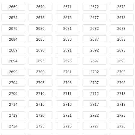
2669
2670
2671
2672
2673
2674
2675
2676
2677
2678
2679
2680
2681
2682
2683
2684
2685
2686
2687
2688
2689
2690
2691
2692
2693
2694
2695
2696
2697
2698
2699
2700
2701
2702
2703
2704
2705
2706
2707
2708
2709
2710
2711
2712
2713
2714
2715
2716
2717
2718
2719
2720
2721
2722
2723
2724
2725
2726
2727
2728