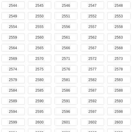
2544
2545
2546
2547
2548
2549
2550
2551
2552
2553
2554
2555
2556
2557
2558
2559
2560
2561
2562
2563
2564
2565
2566
2567
2568
2569
2570
2571
2572
2573
2574
2575
2576
2577
2578
2579
2580
2581
2582
2583
2584
2585
2586
2587
2588
2589
2590
2591
2592
2593
2594
2595
2596
2597
2598
2599
2600
2601
2602
2603