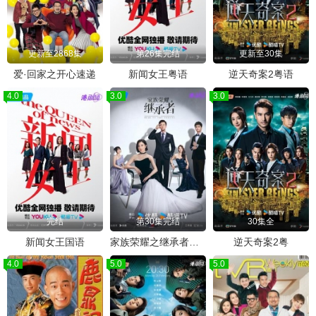
更新至2868集
第26集完结
更新至30集
爱·回家之开心速递
新闻女王粤语
逆天奇案2粤语
4.0
3.0
3.0
完结
第30集完结
30集全
新闻女王国语
家族荣耀之继承者粤语
逆天奇案2粤
4.0
5.0
5.0