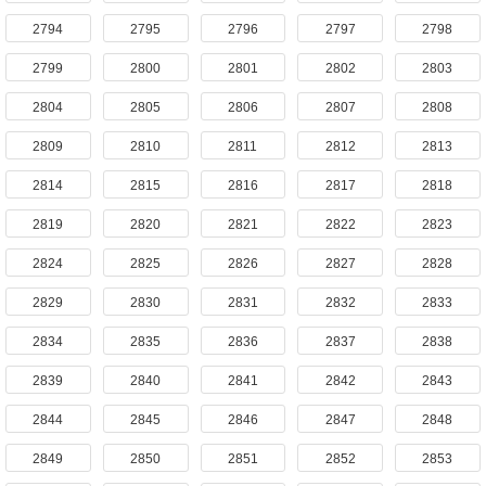
2794
2795
2796
2797
2798
2799
2800
2801
2802
2803
2804
2805
2806
2807
2808
2809
2810
2811
2812
2813
2814
2815
2816
2817
2818
2819
2820
2821
2822
2823
2824
2825
2826
2827
2828
2829
2830
2831
2832
2833
2834
2835
2836
2837
2838
2839
2840
2841
2842
2843
2844
2845
2846
2847
2848
2849
2850
2851
2852
2853