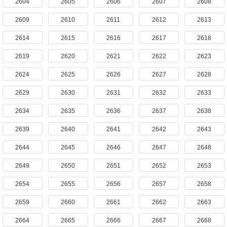
2604
2605
2606
2607
2608
2609
2610
2611
2612
2613
2614
2615
2616
2617
2618
2619
2620
2621
2622
2623
2624
2625
2626
2627
2628
2629
2630
2631
2632
2633
2634
2635
2636
2637
2638
2639
2640
2641
2642
2643
2644
2645
2646
2647
2648
2649
2650
2651
2652
2653
2654
2655
2656
2657
2658
2659
2660
2661
2662
2663
2664
2665
2666
2667
2668