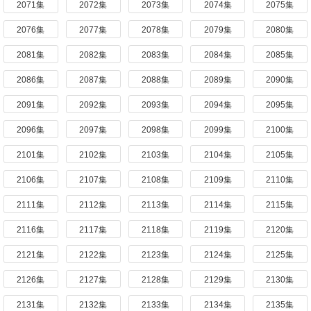
2071集
2072集
2073集
2074集
2075集
2076集
2077集
2078集
2079集
2080集
2081集
2082集
2083集
2084集
2085集
2086集
2087集
2088集
2089集
2090集
2091集
2092集
2093集
2094集
2095集
2096集
2097集
2098集
2099集
2100集
2101集
2102集
2103集
2104集
2105集
2106集
2107集
2108集
2109集
2110集
2111集
2112集
2113集
2114集
2115集
2116集
2117集
2118集
2119集
2120集
2121集
2122集
2123集
2124集
2125集
2126集
2127集
2128集
2129集
2130集
2131集
2132集
2133集
2134集
2135集