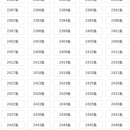
2387集
2388集
2389集
2390集
2391集
2392集
2393集
2394集
2395集
2396集
2397集
2398集
2399集
2400集
2401集
2402集
2403集
2404集
2405集
2406集
2407集
2408集
2409集
2410集
2411集
2412集
2413集
2414集
2415集
2416集
2417集
2418集
2419集
2420集
2421集
2422集
2423集
2424集
2425集
2426集
2427集
2428集
2429集
2430集
2431集
2432集
2433集
2434集
2435集
2436集
2437集
2438集
2439集
2440集
2441集
2442集
2443集
2444集
2445集
2446集