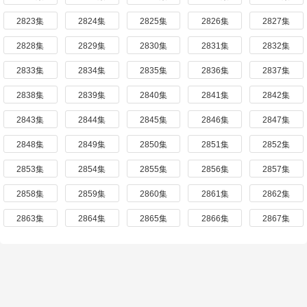
https://v6.ppqrrs.com/wjv6/20
2823集
2824集
2825集
2826集
2827集
2828集
2829集
2830集
2831集
2832集
2833集
2834集
2835集
2836集
2837集
2838集
2839集
2840集
2841集
2842集
2843集
2844集
2845集
2846集
2847集
2848集
2849集
2850集
2851集
2852集
2853集
2854集
2855集
2856集
2857集
2858集
2859集
2860集
2861集
2862集
2863集
2864集
2865集
2866集
2867集