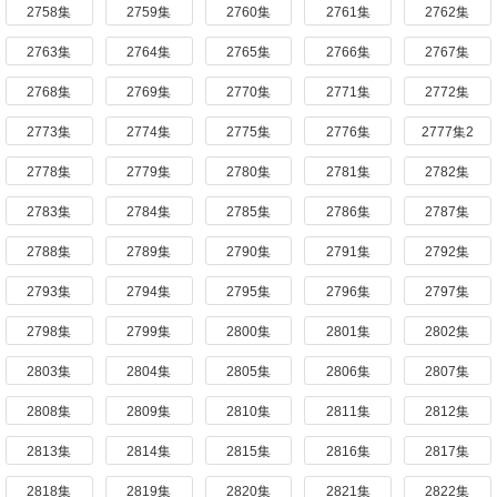
2758集
2759集
2760集
2761集
2762集
https://v10.ppqrrs.com/wjv10/202603/10/u0rvU
2763集
2764集
2765集
2766集
2767集
2768集
2769集
2770集
2771集
2772集
2773集
2774集
2775集
2776集
2777集2
2778集
2779集
2780集
2781集
2782集
2783集
2784集
2785集
2786集
2787集
2788集
2789集
2790集
2791集
2792集
2793集
2794集
2795集
2796集
2797集
2798集
2799集
2800集
2801集
2802集
2803集
2804集
2805集
2806集
2807集
2808集
2809集
2810集
2811集
2812集
2813集
2814集
2815集
2816集
2817集
2818集
2819集
2820集
2821集
2822集