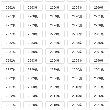
2262集
2263集
2264集
2265集
2266集
2267集
2268集
2269集
2270集
2271集
2272集
2273集
2274集
2275集
2276集
2277集
2278集
2279集
2280集
2281集
2282集
2283集
2284集
2285集
2286集
2287集
2288集
2289集
2290集
2291集
2292集
2293集
2294集
2295集
2296集
2297集
2298集
2299集
2300集
2301集
2302集
2303集
2304集
2305集
2306集
2307集
2308集
2309集
2310集
2311集
2312集
2313集
2314集
2315集
2316集
2317集
2318集
2319集
2320集
2321集