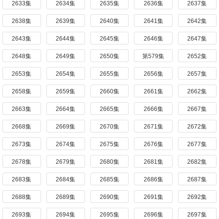
2633集
2634集
2635集
2636集
2637集
2638集
2639集
2640集
2641集
2642集
2643集
2644集
2645集
2646集
2647集
2648集
2649集
2650集
第579集
2652集
2653集
2654集
2655集
2656集
2657集
2658集
2659集
2660集
2661集
2662集
2663集
2664集
2665集
2666集
2667集
2668集
2669集
2670集
2671集
2672集
2673集
2674集
2675集
2676集
2677集
2678集
2679集
2680集
2681集
2682集
2683集
2684集
2685集
2686集
2687集
2688集
2689集
2690集
2691集
2692集
2693集
2694集
2695集
2696集
2697集