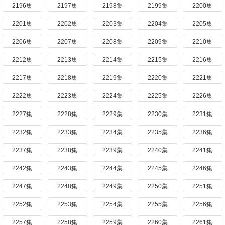
2196集
2197集
2198集
2199集
2200集
2201集
2202集
2203集
2204集
2205集
2206集
2207集
2208集
2209集
2210集
2212集
2213集
2214集
2215集
2216集
2217集
2218集
2219集
2220集
2221集
2222集
2223集
2224集
2225集
2226集
2227集
2228集
2229集
2230集
2231集
2232集
2233集
2234集
2235集
2236集
2237集
2238集
2239集
2240集
2241集
2242集
2243集
2244集
2245集
2246集
2247集
2248集
2249集
2250集
2251集
2252集
2253集
2254集
2255集
2256集
2257集
2258集
2259集
2260集
2261集