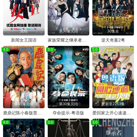
完结
第30集完结
30集全
新闻女王国语
家族荣耀之继承者粤语
逆天奇案2粤
4.0
5.0
5.0
第45集完结
第30集完结
更新至2253集
鹿鼎记陈小春版普通话
夺命提示-粤语版
爱回家之开心速递粤语
4.0
3.0
3.0