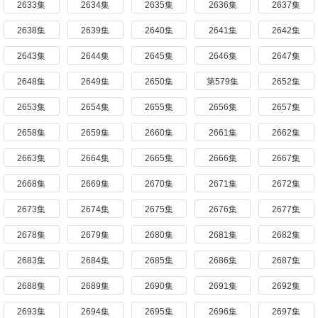
2633集
2634集
2635集
2636集
2637集
2638集
2639集
2640集
2641集
2642集
2643集
2644集
2645集
2646集
2647集
2648集
2649集
2650集
第579集
2652集
2653集
2654集
2655集
2656集
2657集
2658集
2659集
2660集
2661集
2662集
2663集
2664集
2665集
2666集
2667集
2668集
2669集
2670集
2671集
2672集
2673集
2674集
2675集
2676集
2677集
2678集
2679集
2680集
2681集
2682集
2683集
2684集
2685集
2686集
2687集
2688集
2689集
2690集
2691集
2692集
2693集
2694集
2695集
2696集
2697集