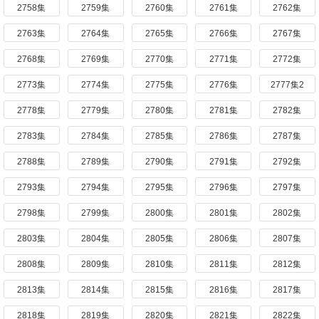
2758集
2759集
2760集
2761集
2762集
https://v10.ppqrrs.com/wjv10/202603/10/u0rvU
2763集
2764集
2765集
2766集
2767集
2768集
2769集
2770集
2771集
2772集
2773集
2774集
2775集
2776集
2777集2
2778集
2779集
2780集
2781集
2782集
2783集
2784集
2785集
2786集
2787集
2788集
2789集
2790集
2791集
2792集
2793集
2794集
2795集
2796集
2797集
2798集
2799集
2800集
2801集
2802集
2803集
2804集
2805集
2806集
2807集
2808集
2809集
2810集
2811集
2812集
2813集
2814集
2815集
2816集
2817集
2818集
2819集
2820集
2821集
2822集