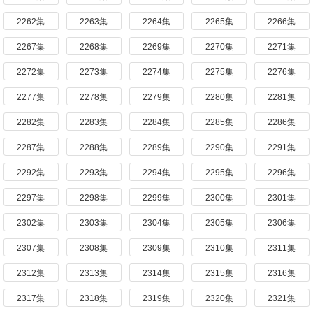
2262集
2263集
2264集
2265集
2266集
2267集
2268集
2269集
2270集
2271集
2272集
2273集
2274集
2275集
2276集
2277集
2278集
2279集
2280集
2281集
2282集
2283集
2284集
2285集
2286集
2287集
2288集
2289集
2290集
2291集
2292集
2293集
2294集
2295集
2296集
2297集
2298集
2299集
2300集
2301集
2302集
2303集
2304集
2305集
2306集
2307集
2308集
2309集
2310集
2311集
2312集
2313集
2314集
2315集
2316集
2317集
2318集
2319集
2320集
2321集