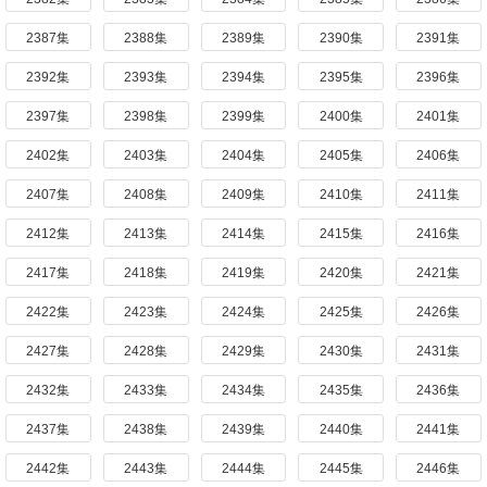
2387集
2388集
2389集
2390集
2391集
2392集
2393集
2394集
2395集
2396集
2397集
2398集
2399集
2400集
2401集
2402集
2403集
2404集
2405集
2406集
2407集
2408集
2409集
2410集
2411集
2412集
2413集
2414集
2415集
2416集
2417集
2418集
2419集
2420集
2421集
2422集
2423集
2424集
2425集
2426集
2427集
2428集
2429集
2430集
2431集
2432集
2433集
2434集
2435集
2436集
2437集
2438集
2439集
2440集
2441集
2442集
2443集
2444集
2445集
2446集