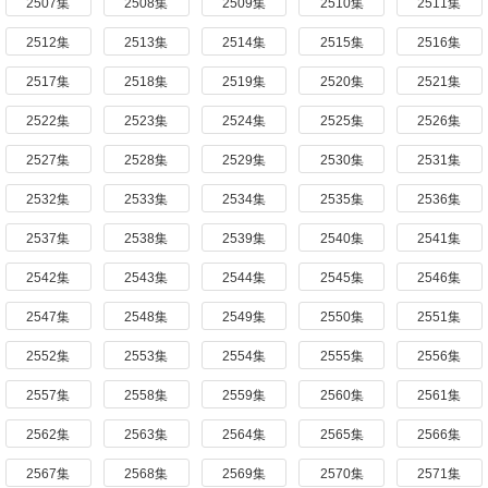
2507集
2508集
2509集
2510集
2511集
2512集
2513集
2514集
2515集
2516集
2517集
2518集
2519集
2520集
2521集
2522集
2523集
2524集
2525集
2526集
2527集
2528集
2529集
2530集
2531集
2532集
2533集
2534集
2535集
2536集
2537集
2538集
2539集
2540集
2541集
2542集
2543集
2544集
2545集
2546集
2547集
2548集
2549集
2550集
2551集
2552集
2553集
2554集
2555集
2556集
2557集
2558集
2559集
2560集
2561集
2562集
2563集
2564集
2565集
2566集
2567集
2568集
2569集
2570集
2571集