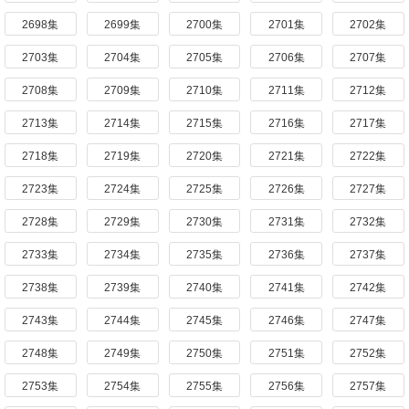
2698集
2699集
2700集
2701集
2702集
2703集
2704集
2705集
2706集
2707集
2708集
2709集
2710集
2711集
2712集
2713集
2714集
2715集
2716集
2717集
2718集
2719集
2720集
2721集
2722集
2723集
2724集
2725集
2726集
2727集
2728集
2729集
2730集
2731集
2732集
2733集
2734集
2735集
2736集
2737集
2738集
2739集
2740集
2741集
2742集
2743集
2744集
2745集
2746集
2747集
2748集
2749集
2750集
2751集
2752集
2753集
2754集
2755集
2756集
2757集