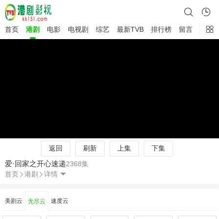
首页
港剧
电影
电视剧
综艺
最新TVB
排行榜
留言
返回
刷新
上集
下集
爱·回家之开心速递
2368集
首页
港剧
详情
美剧云
速度云
无尽云