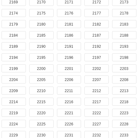
2169
2170
2171
2172
2173
2174
2175
2176
2177
2178
2179
2180
2181
2182
2183
2184
2185
2186
2187
2188
2189
2190
2191
2192
2193
2194
2195
2196
2197
2198
2199
2200
2201
2202
2203
2204
2205
2206
2207
2208
2209
2210
2211
2212
2213
2214
2215
2216
2217
2218
2219
2220
2221
2222
2223
2224
2225
2226
2227
2228
2229
2230
2231
2232
2233