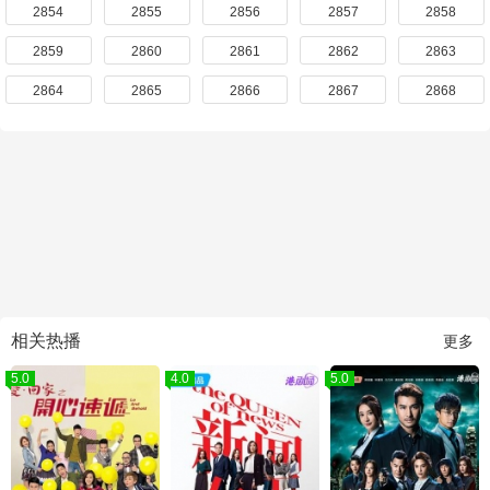
2854
2855
2856
2857
2858
2859
2860
2861
2862
2863
2864
2865
2866
2867
2868
相关热播
更多
5.0
4.0
5.0