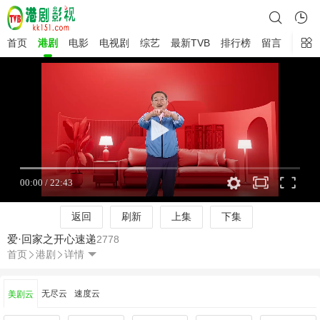
首页
港剧
电影
电视剧
综艺
最新TVB
排行榜
留言
返回
刷新
上集
下集
爱·回家之开心速递
2778
首页
港剧
详情
无尽云
速度云
美剧云