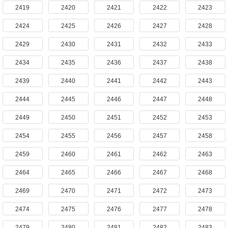
2419
2420
2421
2422
2423
2424
2425
2426
2427
2428
2429
2430
2431
2432
2433
2434
2435
2436
2437
2438
2439
2440
2441
2442
2443
2444
2445
2446
2447
2448
2449
2450
2451
2452
2453
2454
2455
2456
2457
2458
2459
2460
2461
2462
2463
2464
2465
2466
2467
2468
2469
2470
2471
2472
2473
2474
2475
2476
2477
2478
2479
2480
2481
2482
2483