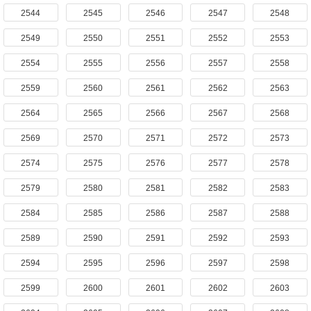
2544
2545
2546
2547
2548
2549
2550
2551
2552
2553
2554
2555
2556
2557
2558
2559
2560
2561
2562
2563
2564
2565
2566
2567
2568
2569
2570
2571
2572
2573
2574
2575
2576
2577
2578
2579
2580
2581
2582
2583
2584
2585
2586
2587
2588
2589
2590
2591
2592
2593
2594
2595
2596
2597
2598
2599
2600
2601
2602
2603