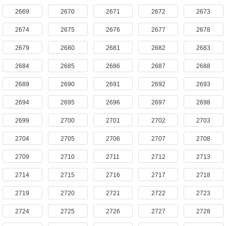
2669
2670
2671
2672
2673
2674
2675
2676
2677
2678
2679
2680
2681
2682
2683
2684
2685
2686
2687
2688
2689
2690
2691
2692
2693
2694
2695
2696
2697
2698
2699
2700
2701
2702
2703
2704
2705
2706
2707
2708
2709
2710
2711
2712
2713
2714
2715
2716
2717
2718
2719
2720
2721
2722
2723
2724
2725
2726
2727
2728