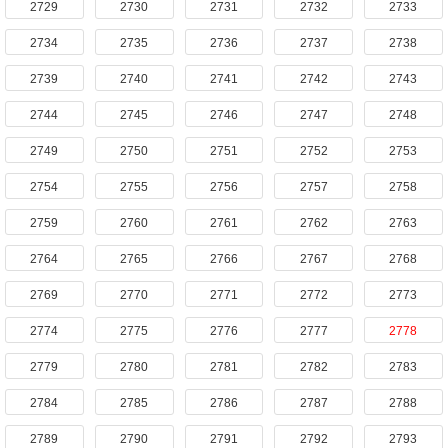
2729
2730
2731
2732
2733
2734
2735
2736
2737
2738
2739
2740
2741
2742
2743
2744
2745
2746
2747
2748
2749
2750
2751
2752
2753
2754
2755
2756
2757
2758
2759
2760
2761
2762
2763
2764
2765
2766
2767
2768
2769
2770
2771
2772
2773
2774
2775
2776
2777
2778
2779
2780
2781
2782
2783
2784
2785
2786
2787
2788
2789
2790
2791
2792
2793