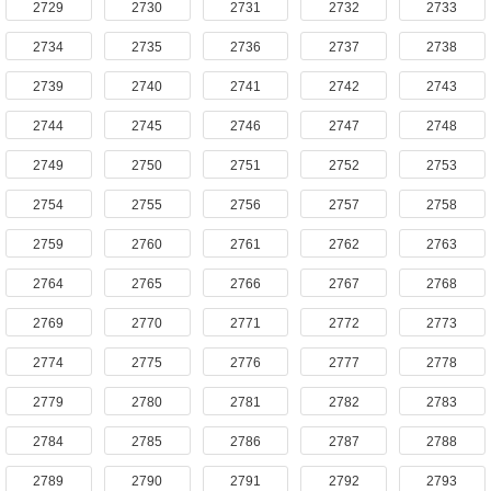
2729
2730
2731
2732
2733
2734
2735
2736
2737
2738
2739
2740
2741
2742
2743
2744
2745
2746
2747
2748
2749
2750
2751
2752
2753
2754
2755
2756
2757
2758
2759
2760
2761
2762
2763
2764
2765
2766
2767
2768
2769
2770
2771
2772
2773
2774
2775
2776
2777
2778
2779
2780
2781
2782
2783
2784
2785
2786
2787
2788
2789
2790
2791
2792
2793