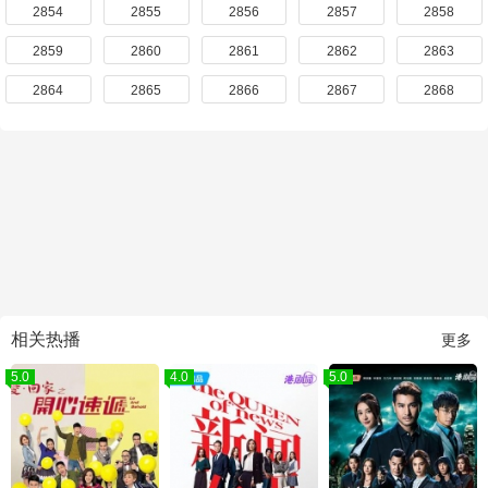
2854
2855
2856
2857
2858
2859
2860
2861
2862
2863
2864
2865
2866
2867
2868
相关热播
更多
5.0
4.0
5.0