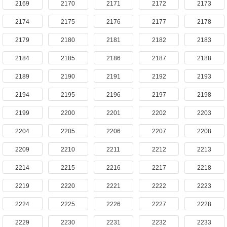
2169
2170
2171
2172
2173
2174
2175
2176
2177
2178
2179
2180
2181
2182
2183
2184
2185
2186
2187
2188
2189
2190
2191
2192
2193
2194
2195
2196
2197
2198
2199
2200
2201
2202
2203
2204
2205
2206
2207
2208
2209
2210
2211
2212
2213
2214
2215
2216
2217
2218
2219
2220
2221
2222
2223
2224
2225
2226
2227
2228
2229
2230
2231
2232
2233