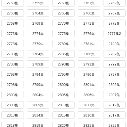
2758集
2759集
2760集
2761集
2762集
https://v10.ppqrrs.com/wjv10/202603/10/u0rvU
2763集
2764集
2765集
2766集
2767集
2768集
2769集
2770集
2771集
2772集
2773集
2774集
2775集
2776集
2777集2
2778集
2779集
2780集
2781集
2782集
2783集
2784集
2785集
2786集
2787集
2788集
2789集
2790集
2791集
2792集
2793集
2794集
2795集
2796集
2797集
2798集
2799集
2800集
2801集
2802集
2803集
2804集
2805集
2806集
2807集
2808集
2809集
2810集
2811集
2812集
2813集
2814集
2815集
2816集
2817集
2818集
2819集
2820集
2821集
2822集