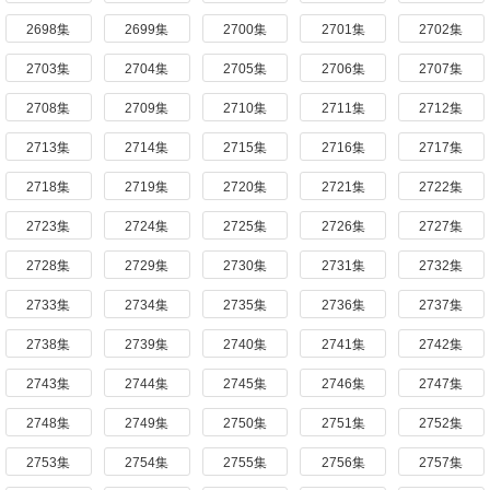
2698集
2699集
2700集
2701集
2702集
2703集
2704集
2705集
2706集
2707集
2708集
2709集
2710集
2711集
2712集
2713集
2714集
2715集
2716集
2717集
2718集
2719集
2720集
2721集
2722集
2723集
2724集
2725集
2726集
2727集
2728集
2729集
2730集
2731集
2732集
2733集
2734集
2735集
2736集
2737集
2738集
2739集
2740集
2741集
2742集
2743集
2744集
2745集
2746集
2747集
2748集
2749集
2750集
2751集
2752集
2753集
2754集
2755集
2756集
2757集