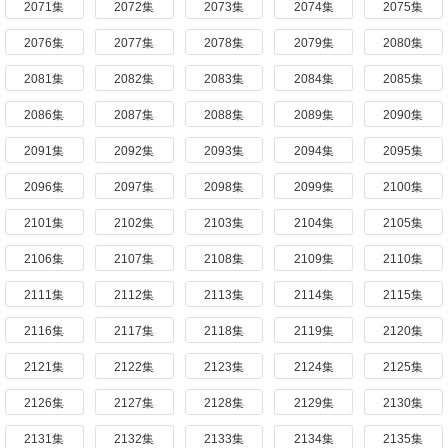
2071集
2072集
2073集
2074集
2075集
2076集
2077集
2078集
2079集
2080集
2081集
2082集
2083集
2084集
2085集
2086集
2087集
2088集
2089集
2090集
2091集
2092集
2093集
2094集
2095集
2096集
2097集
2098集
2099集
2100集
2101集
2102集
2103集
2104集
2105集
2106集
2107集
2108集
2109集
2110集
2111集
2112集
2113集
2114集
2115集
2116集
2117集
2118集
2119集
2120集
2121集
2122集
2123集
2124集
2125集
2126集
2127集
2128集
2129集
2130集
2131集
2132集
2133集
2134集
2135集