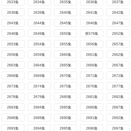
2633集
2634集
2635集
2636集
2637集
2638集
2639集
2640集
2641集
2642集
2643集
2644集
2645集
2646集
2647集
2648集
2649集
2650集
第579集
2652集
2653集
2654集
2655集
2656集
2657集
2658集
2659集
2660集
2661集
2662集
2663集
2664集
2665集
2666集
2667集
2668集
2669集
2670集
2671集
2672集
2673集
2674集
2675集
2676集
2677集
2678集
2679集
2680集
2681集
2682集
2683集
2684集
2685集
2686集
2687集
2688集
2689集
2690集
2691集
2692集
2693集
2694集
2695集
2696集
2697集