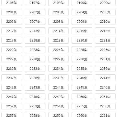
2196集
2197集
2198集
2199集
2200集
2201集
2202集
2203集
2204集
2205集
2206集
2207集
2208集
2209集
2210集
2212集
2213集
2214集
2215集
2216集
2217集
2218集
2219集
2220集
2221集
2222集
2223集
2224集
2225集
2226集
2227集
2228集
2229集
2230集
2231集
2232集
2233集
2234集
2235集
2236集
2237集
2238集
2239集
2240集
2241集
2242集
2243集
2244集
2245集
2246集
2247集
2248集
2249集
2250集
2251集
2252集
2253集
2254集
2255集
2256集
2257集
2258集
2259集
2260集
2261集