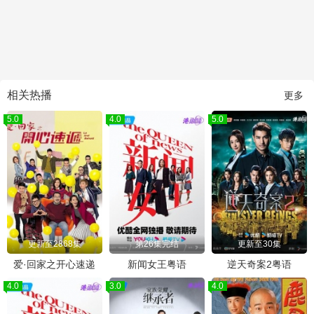
相关热播
更多
5.0
4.0
5.0
更新至2868集
第26集完结
更新至30集
爱·回家之开心速递
新闻女王粤语
逆天奇案2粤语
4.0
3.0
4.0