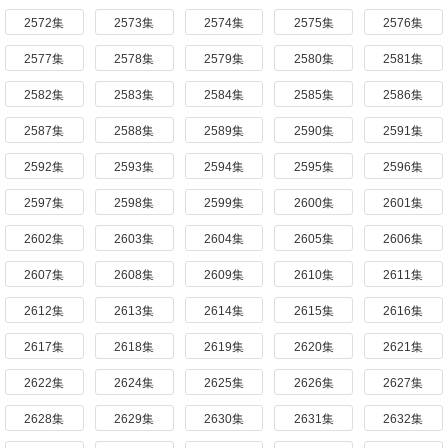
2572集
2573集
2574集
2575集
2576集
2577集
2578集
2579集
2580集
2581集
2582集
2583集
2584集
2585集
2586集
2587集
2588集
2589集
2590集
2591集
2592集
2593集
2594集
2595集
2596集
2597集
2598集
2599集
2600集
2601集
2602集
2603集
2604集
2605集
2606集
2607集
2608集
2609集
2610集
2611集
2612集
2613集
2614集
2615集
2616集
2617集
2618集
2619集
2620集
2621集
2622集
2624集
2625集
2626集
2627集
2628集
2629集
2630集
2631集
2632集