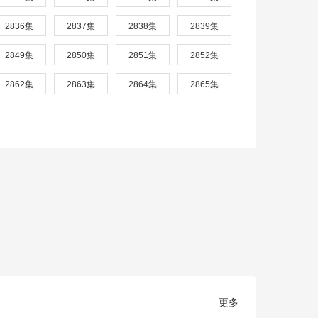
606/03/p49NVHuJy393/video/index.m3u8
2836集
2837集
2838集
2839集
2849集
2850集
2851集
2852集
2862集
2863集
2864集
2865集
更多