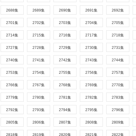
2688集
2689集
2690集
2691集
2692集
2701集
2702集
2703集
2704集
2705集
2714集
2715集
2716集
2717集
2718集
2727集
2728集
2729集
2730集
2731集
2740集
2741集
2742集
2743集
2744集
2753集
2754集
2755集
2756集
2757集
2766集
2767集
2768集
2769集
2770集
2779集
2780集
2781集
2782集
2783集
2792集
2793集
2794集
2795集
2796集
2805集
2806集
2807集
2808集
2809集
2818集
2819集
2820集
2821集
2822集