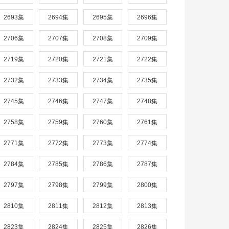
2693集
2694集
2695集
2696集
2706集
2707集
2708集
2709集
2719集
2720集
2721集
2722集
2732集
2733集
2734集
2735集
2745集
2746集
2747集
2748集
2758集
2759集
2760集
2761集
https://v10.ppqrrs.com/wjv10/202603/10/u0rvUejDR
2771集
2772集
2773集
2774集
2784集
2785集
2786集
2787集
2797集
2798集
2799集
2800集
2810集
2811集
2812集
2813集
2823集
2824集
2825集
2826集