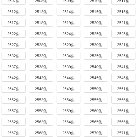
2507集
2508集
2509集
2510集
2511集
2512集
2513集
2514集
2515集
2516集
2517集
2518集
2519集
2520集
2521集
2522集
2523集
2524集
2525集
2526集
2527集
2528集
2529集
2530集
2531集
2532集
2533集
2534集
2535集
2536集
2537集
2538集
2539集
2540集
2541集
2542集
2543集
2544集
2545集
2546集
2547集
2548集
2549集
2550集
2551集
2552集
2553集
2554集
2555集
2556集
2557集
2558集
2559集
2560集
2561集
2562集
2563集
2564集
2565集
2566集
2567集
2568集
2569集
2570集
2571集