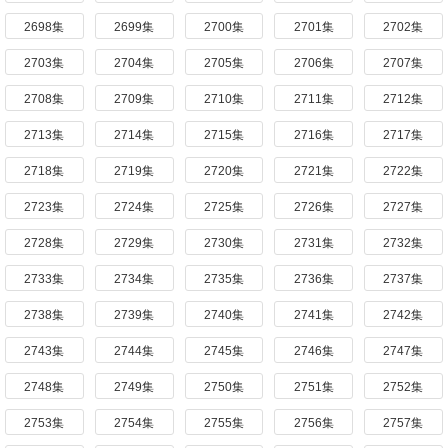
2698集
2699集
2700集
2701集
2702集
2703集
2704集
2705集
2706集
2707集
2708集
2709集
2710集
2711集
2712集
2713集
2714集
2715集
2716集
2717集
2718集
2719集
2720集
2721集
2722集
2723集
2724集
2725集
2726集
2727集
2728集
2729集
2730集
2731集
2732集
2733集
2734集
2735集
2736集
2737集
2738集
2739集
2740集
2741集
2742集
2743集
2744集
2745集
2746集
2747集
2748集
2749集
2750集
2751集
2752集
2753集
2754集
2755集
2756集
2757集