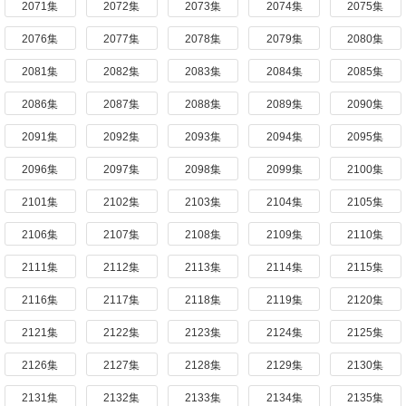
2071集
2072集
2073集
2074集
2075集
2076集
2077集
2078集
2079集
2080集
2081集
2082集
2083集
2084集
2085集
2086集
2087集
2088集
2089集
2090集
2091集
2092集
2093集
2094集
2095集
2096集
2097集
2098集
2099集
2100集
2101集
2102集
2103集
2104集
2105集
2106集
2107集
2108集
2109集
2110集
2111集
2112集
2113集
2114集
2115集
2116集
2117集
2118集
2119集
2120集
2121集
2122集
2123集
2124集
2125集
2126集
2127集
2128集
2129集
2130集
2131集
2132集
2133集
2134集
2135集