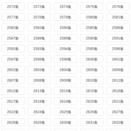
2572集
2573集
2574集
2575集
2576集
2577集
2578集
2579集
2580集
2581集
2582集
2583集
2584集
2585集
2586集
2587集
2588集
2589集
2590集
2591集
2592集
2593集
2594集
2595集
2596集
2597集
2598集
2599集
2600集
2601集
2602集
2603集
2604集
2605集
2606集
2607集
2608集
2609集
2610集
2611集
2612集
2613集
2614集
2615集
2616集
2617集
2618集
2619集
2620集
2621集
2622集
2624集
2625集
2626集
2627集
2628集
2629集
2630集
2631集
2632集