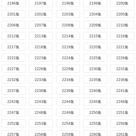
2196集
2197集
2198集
2199集
2200集
2201集
2202集
2203集
2204集
2205集
2206集
2207集
2208集
2209集
2210集
2212集
2213集
2214集
2215集
2216集
2217集
2218集
2219集
2220集
2221集
2222集
2223集
2224集
2225集
2226集
2227集
2228集
2229集
2230集
2231集
2232集
2233集
2234集
2235集
2236集
2237集
2238集
2239集
2240集
2241集
2242集
2243集
2244集
2245集
2246集
2247集
2248集
2249集
2250集
2251集
2252集
2253集
2254集
2255集
2256集
2257集
2258集
2259集
2260集
2261集