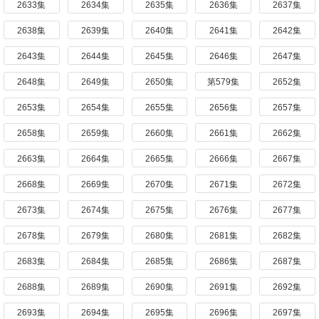
2633集
2634集
2635集
2636集
2637集
2638集
2639集
2640集
2641集
2642集
2643集
2644集
2645集
2646集
2647集
2648集
2649集
2650集
第579集
2652集
2653集
2654集
2655集
2656集
2657集
2658集
2659集
2660集
2661集
2662集
2663集
2664集
2665集
2666集
2667集
2668集
2669集
2670集
2671集
2672集
2673集
2674集
2675集
2676集
2677集
2678集
2679集
2680集
2681集
2682集
2683集
2684集
2685集
2686集
2687集
2688集
2689集
2690集
2691集
2692集
2693集
2694集
2695集
2696集
2697集