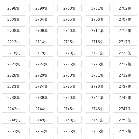
2698集
2699集
2700集
2701集
2702集
2703集
2704集
2705集
2706集
2707集
2708集
2709集
2710集
2711集
2712集
2713集
2714集
2715集
2716集
2717集
2718集
2719集
2720集
2721集
2722集
2723集
2724集
2725集
2726集
2727集
2728集
2729集
2730集
2731集
2732集
2733集
2734集
2735集
2736集
2737集
2738集
2739集
2740集
2741集
2742集
2743集
2744集
2745集
2746集
2747集
2748集
2749集
2750集
2751集
2752集
2753集
2754集
2755集
2756集
2757集