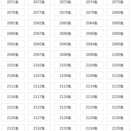
2071集
2072集
2073集
2074集
2075集
2076集
2077集
2078集
2079集
2080集
2081集
2082集
2083集
2084集
2085集
2086集
2087集
2088集
2089集
2090集
2091集
2092集
2093集
2094集
2095集
2096集
2097集
2098集
2099集
2100集
2101集
2102集
2103集
2104集
2105集
2106集
2107集
2108集
2109集
2110集
2111集
2112集
2113集
2114集
2115集
2116集
2117集
2118集
2119集
2120集
2121集
2122集
2123集
2124集
2125集
2126集
2127集
2128集
2129集
2130集
2131集
2132集
2133集
2134集
2135集