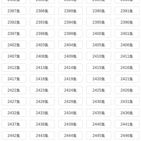
2387集
2388集
2389集
2390集
2391集
2392集
2393集
2394集
2395集
2396集
2397集
2398集
2399集
2400集
2401集
2402集
2403集
2404集
2405集
2406集
2407集
2408集
2409集
2410集
2411集
2412集
2413集
2414集
2415集
2416集
2417集
2418集
2419集
2420集
2421集
2422集
2423集
2424集
2425集
2426集
2427集
2428集
2429集
2430集
2431集
2432集
2433集
2434集
2435集
2436集
2437集
2438集
2439集
2440集
2441集
2442集
2443集
2444集
2445集
2446集