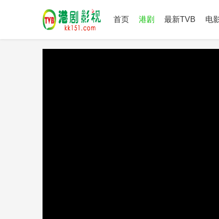
首页
港剧
最新TVB
电