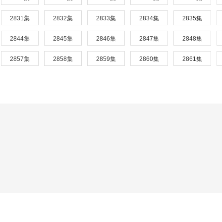
https://v6.ppqrrs.com/wjv6/202
2831集
2832集
2833集
2834集
2835集
2844集
2845集
2846集
2847集
2848集
2857集
2858集
2859集
2860集
2861集