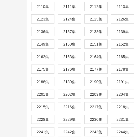
2110集
2111集
2112集
2113集
2123集
2124集
2125集
2126集
2136集
2137集
2138集
2139集
2149集
2150集
2151集
2152集
2162集
2163集
2164集
2165集
2175集
2176集
2177集
2178集
2188集
2189集
2190集
2191集
2201集
2202集
2203集
2204集
2215集
2216集
2217集
2218集
2228集
2229集
2230集
2231集
2241集
2242集
2243集
2244集