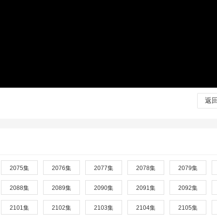
返
2075集
2076集
2077集
2078集
2079集
2088集
2089集
2090集
2091集
2092集
2101集
2102集
2103集
2104集
2105集