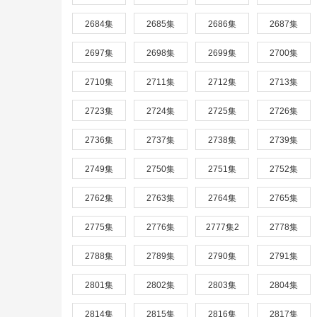
2684集
2685集
2686集
2687集
2697集
2698集
2699集
2700集
2710集
2711集
2712集
2713集
2723集
2724集
2725集
2726集
2736集
2737集
2738集
2739集
2749集
2750集
2751集
2752集
2762集
2763集
2764集
2765集
2775集
2776集
2777集2
2778集
2788集
2789集
2790集
2791集
2801集
2802集
2803集
2804集
2814集
2815集
2816集
2817集