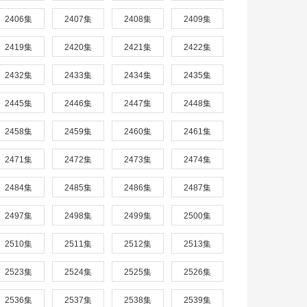
2406集
2407集
2408集
2409集
2419集
2420集
2421集
2422集
2432集
2433集
2434集
2435集
2445集
2446集
2447集
2448集
2458集
2459集
2460集
2461集
2471集
2472集
2473集
2474集
2484集
2485集
2486集
2487集
2497集
2498集
2499集
2500集
2510集
2511集
2512集
2513集
2523集
2524集
2525集
2526集
2536集
2537集
2538集
2539集