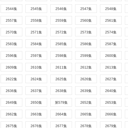
2544集
2545集
2546集
2547集
2548集
2557集
2558集
2559集
2560集
2561集
2570集
2571集
2572集
2573集
2574集
2583集
2584集
2585集
2586集
2587集
2596集
2597集
2598集
2599集
2600集
2609集
2610集
2611集
2612集
2613集
2622集
2624集
2625集
2626集
2627集
2636集
2637集
2638集
2639集
2640集
2649集
2650集
第579集
2652集
2653集
2662集
2663集
2664集
2665集
2666集
2675集
2676集
2677集
2678集
2679集