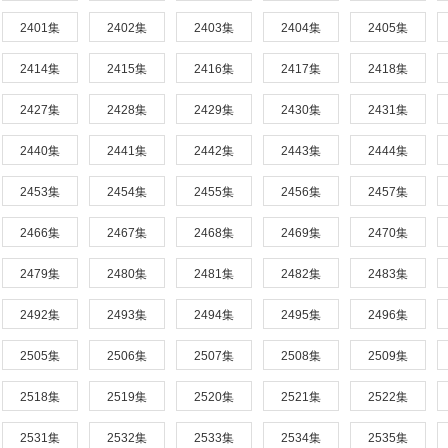
2401集
2402集
2403集
2404集
2405集
2414集
2415集
2416集
2417集
2418集
2427集
2428集
2429集
2430集
2431集
2440集
2441集
2442集
2443集
2444集
2453集
2454集
2455集
2456集
2457集
2466集
2467集
2468集
2469集
2470集
2479集
2480集
2481集
2482集
2483集
2492集
2493集
2494集
2495集
2496集
2505集
2506集
2507集
2508集
2509集
2518集
2519集
2520集
2521集
2522集
2531集
2532集
2533集
2534集
2535集