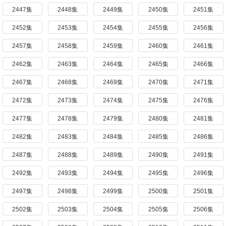
2447集
2448集
2449集
2450集
2451集
2452集
2453集
2454集
2455集
2456集
2457集
2458集
2459集
2460集
2461集
2462集
2463集
2464集
2465集
2466集
2467集
2468集
2469集
2470集
2471集
2472集
2473集
2474集
2475集
2476集
2477集
2478集
2479集
2480集
2481集
2482集
2483集
2484集
2485集
2486集
2487集
2488集
2489集
2490集
2491集
2492集
2493集
2494集
2495集
2496集
2497集
2498集
2499集
2500集
2501集
2502集
2503集
2504集
2505集
2506集