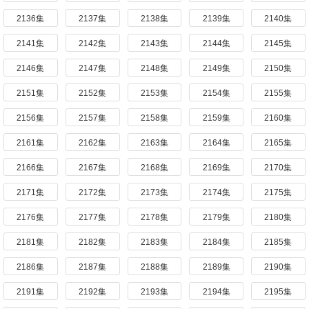
2136集
2137集
2138集
2139集
2140集
2141集
2142集
2143集
2144集
2145集
2146集
2147集
2148集
2149集
2150集
2151集
2152集
2153集
2154集
2155集
2156集
2157集
2158集
2159集
2160集
2161集
2162集
2163集
2164集
2165集
2166集
2167集
2168集
2169集
2170集
2171集
2172集
2173集
2174集
2175集
2176集
2177集
2178集
2179集
2180集
2181集
2182集
2183集
2184集
2185集
2186集
2187集
2188集
2189集
2190集
2191集
2192集
2193集
2194集
2195集