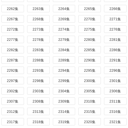
2262集
2263集
2264集
2265集
2266集
2267集
2268集
2269集
2270集
2271集
2272集
2273集
2274集
2275集
2276集
2277集
2278集
2279集
2280集
2281集
2282集
2283集
2284集
2285集
2286集
2287集
2288集
2289集
2290集
2291集
2292集
2293集
2294集
2295集
2296集
2297集
2298集
2299集
2300集
2301集
2302集
2303集
2304集
2305集
2306集
2307集
2308集
2309集
2310集
2311集
2312集
2313集
2314集
2315集
2316集
2317集
2318集
2319集
2320集
2321集