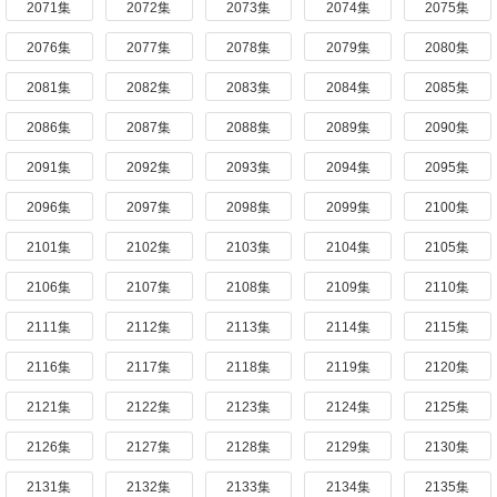
2071集
2072集
2073集
2074集
2075集
2076集
2077集
2078集
2079集
2080集
2081集
2082集
2083集
2084集
2085集
2086集
2087集
2088集
2089集
2090集
2091集
2092集
2093集
2094集
2095集
2096集
2097集
2098集
2099集
2100集
2101集
2102集
2103集
2104集
2105集
2106集
2107集
2108集
2109集
2110集
2111集
2112集
2113集
2114集
2115集
2116集
2117集
2118集
2119集
2120集
2121集
2122集
2123集
2124集
2125集
2126集
2127集
2128集
2129集
2130集
2131集
2132集
2133集
2134集
2135集