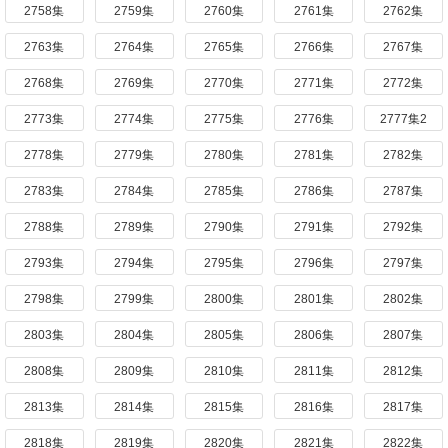
2758集
2759集
2760集
2761集
2762集
https://v10.ppqrrs.com/wjv10/202603/10/u0rvU
2763集
2764集
2765集
2766集
2767集
2768集
2769集
2770集
2771集
2772集
2773集
2774集
2775集
2776集
2777集2
2778集
2779集
2780集
2781集
2782集
2783集
2784集
2785集
2786集
2787集
2788集
2789集
2790集
2791集
2792集
2793集
2794集
2795集
2796集
2797集
2798集
2799集
2800集
2801集
2802集
2803集
2804集
2805集
2806集
2807集
2808集
2809集
2810集
2811集
2812集
2813集
2814集
2815集
2816集
2817集
2818集
2819集
2820集
2821集
2822集