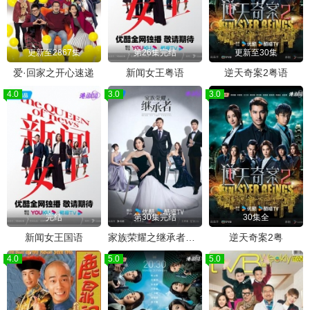
更新至2867集
第26集完结
更新至30集
爱·回家之开心速递
新闻女王粤语
逆天奇案2粤语
4.0
3.0
3.0
完结
第30集完结
30集全
新闻女王国语
家族荣耀之继承者粤语
逆天奇案2粤
4.0
5.0
5.0