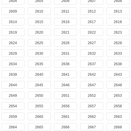
2604
2605
2606
2607
2608
2609
2610
2611
2612
2613
2614
2615
2616
2617
2618
2619
2620
2621
2622
2623
2624
2625
2626
2627
2628
2629
2630
2631
2632
2633
2634
2635
2636
2637
2638
2639
2640
2641
2642
2643
2644
2645
2646
2647
2648
2649
2650
2651
2652
2653
2654
2655
2656
2657
2658
2659
2660
2661
2662
2663
2664
2665
2666
2667
2668