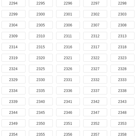
2294
2295
2296
2297
2298
2299
2300
2301
2302
2303
2304
2305
2306
2307
2308
2309
2310
2311
2312
2313
2314
2315
2316
2317
2318
2319
2320
2321
2322
2323
2324
2325
2326
2327
2328
2329
2330
2331
2332
2333
2334
2335
2336
2337
2338
2339
2340
2341
2342
2343
2344
2345
2346
2347
2348
2349
2350
2351
2352
2353
2354
2355
2356
2357
2358