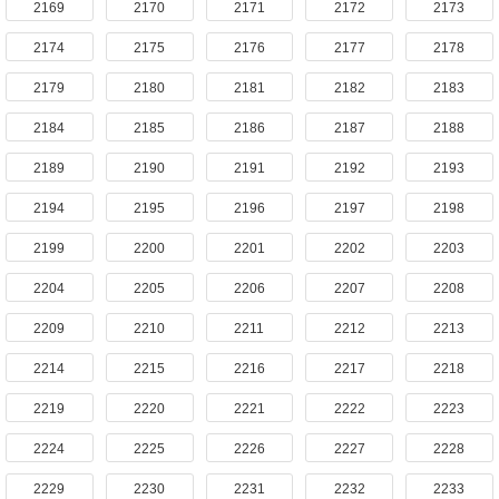
2169
2170
2171
2172
2173
2174
2175
2176
2177
2178
2179
2180
2181
2182
2183
2184
2185
2186
2187
2188
2189
2190
2191
2192
2193
2194
2195
2196
2197
2198
2199
2200
2201
2202
2203
2204
2205
2206
2207
2208
2209
2210
2211
2212
2213
2214
2215
2216
2217
2218
2219
2220
2221
2222
2223
2224
2225
2226
2227
2228
2229
2230
2231
2232
2233