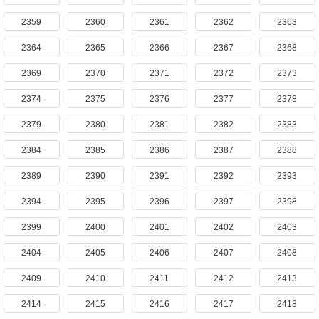
2359
2360
2361
2362
2363
2364
2365
2366
2367
2368
2369
2370
2371
2372
2373
2374
2375
2376
2377
2378
2379
2380
2381
2382
2383
2384
2385
2386
2387
2388
2389
2390
2391
2392
2393
2394
2395
2396
2397
2398
2399
2400
2401
2402
2403
2404
2405
2406
2407
2408
2409
2410
2411
2412
2413
2414
2415
2416
2417
2418