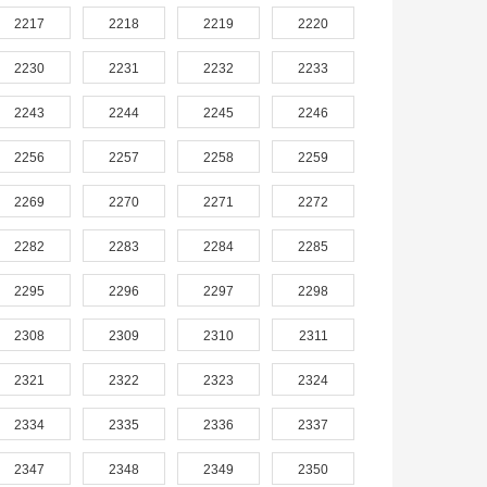
2217
2218
2219
2220
2230
2231
2232
2233
2243
2244
2245
2246
2256
2257
2258
2259
2269
2270
2271
2272
2282
2283
2284
2285
2295
2296
2297
2298
2308
2309
2310
2311
2321
2322
2323
2324
2334
2335
2336
2337
2347
2348
2349
2350