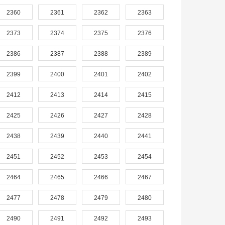
2360
2361
2362
2363
2373
2374
2375
2376
2386
2387
2388
2389
2399
2400
2401
2402
2412
2413
2414
2415
2425
2426
2427
2428
2438
2439
2440
2441
2451
2452
2453
2454
2464
2465
2466
2467
2477
2478
2479
2480
2490
2491
2492
2493