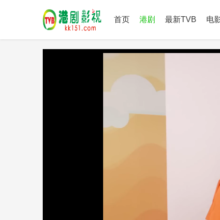
首页
港剧
最新TVB
电