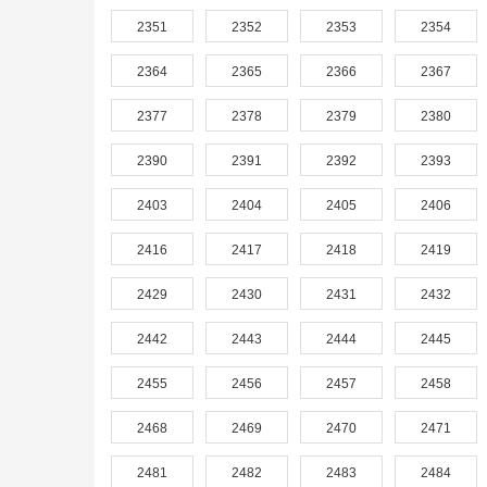
2351
2352
2353
2354
2364
2365
2366
2367
2377
2378
2379
2380
2390
2391
2392
2393
2403
2404
2405
2406
2416
2417
2418
2419
2429
2430
2431
2432
2442
2443
2444
2445
2455
2456
2457
2458
2468
2469
2470
2471
2481
2482
2483
2484