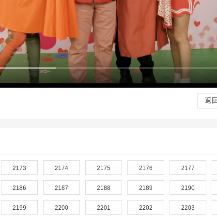
返
2173
2174
2175
2176
2177
2186
2187
2188
2189
2190
2199
2200
2201
2202
2203