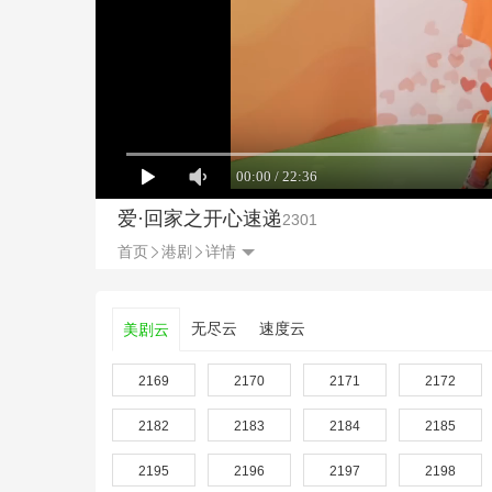
爱·回家之开心速递
2301
首页
港剧
详情
无尽云
速度云
美剧云
2169
2170
2171
2172
2182
2183
2184
2185
2195
2196
2197
2198