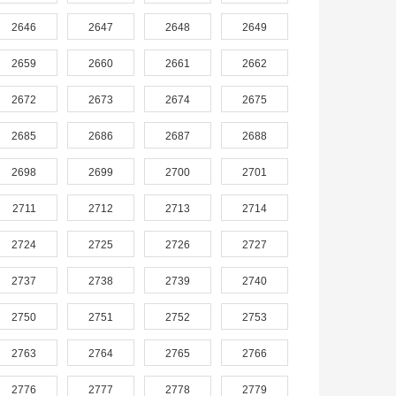
2646
2647
2648
2649
2659
2660
2661
2662
2672
2673
2674
2675
2685
2686
2687
2688
2698
2699
2700
2701
2711
2712
2713
2714
2724
2725
2726
2727
2737
2738
2739
2740
2750
2751
2752
2753
2763
2764
2765
2766
2776
2777
2778
2779