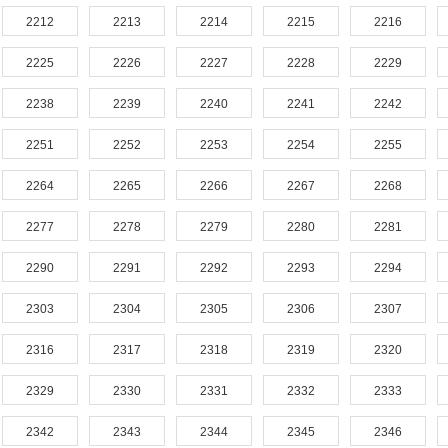
2212
2213
2214
2215
2216
2225
2226
2227
2228
2229
2238
2239
2240
2241
2242
2251
2252
2253
2254
2255
2264
2265
2266
2267
2268
2277
2278
2279
2280
2281
2290
2291
2292
2293
2294
2303
2304
2305
2306
2307
2316
2317
2318
2319
2320
2329
2330
2331
2332
2333
2342
2343
2344
2345
2346