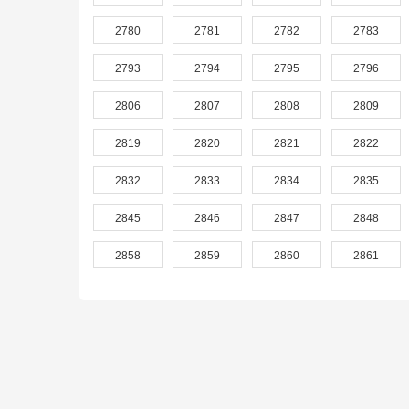
2780
2781
2782
2783
2793
2794
2795
2796
2806
2807
2808
2809
2819
2820
2821
2822
2832
2833
2834
2835
2845
2846
2847
2848
2858
2859
2860
2861