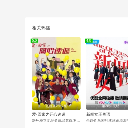
相关热播
5.0
4.0
更新至2867集
第26集完结
爱·回家之开心速递
新闻女王粤语
刘丹,单立文,汤盈盈,吕慧仪,罗乐林,马贯东,苏韵姿,周嘉洛,陈浚霆,吴伟豪