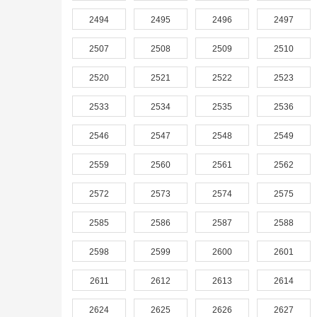
2494
2495
2496
2497
2507
2508
2509
2510
2520
2521
2522
2523
2533
2534
2535
2536
2546
2547
2548
2549
2559
2560
2561
2562
2572
2573
2574
2575
2585
2586
2587
2588
2598
2599
2600
2601
2611
2612
2613
2614
2624
2625
2626
2627