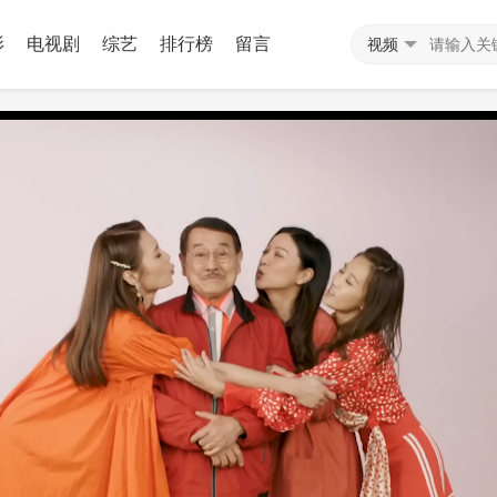
影
电视剧
综艺
排行榜
留言
视频