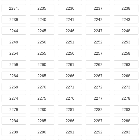
2234.
2235
2236
2237
2238
2239
2240
2241
2242
2243
2244
2245
2246
2247
2248
2249
2250
2251
2252
2253
2254
2255
2256
2257
2258
2259
2260
2261
2262
2263
2264
2265
2266
2267
2268
2269
2270
2271
2272
2273
2274
2275
2276
2277
2278
2279
2280
2281
2282
2283
2284
2285
2286
2287
2288
2289
2290
2291
2292
2293