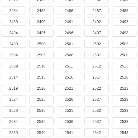
2484
2485
2486
2487
2488
2489
2490
2491
2492
2493
2494
2495
2496
2497
2498
2499
2500
2501
2502
2503
2504
2505
2506
2507
2508
2509
2510
2511
2512
2513
2514
2515
2516
2517
2518
2519
2520
2521
2522
2523
2524
2525
2526
2527
2528
2529
2530
2531
2532
2533
2534
2535
2536
2537
2538
2539
2540
2541
2542
2543