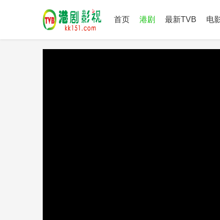
首页
港剧
最新TVB
电