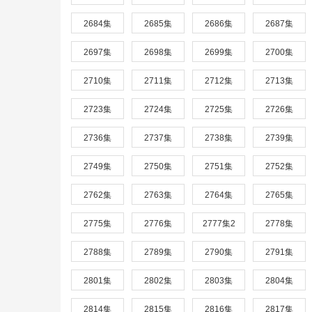
2684集
2685集
2686集
2687集
2697集
2698集
2699集
2700集
2710集
2711集
2712集
2713集
2723集
2724集
2725集
2726集
2736集
2737集
2738集
2739集
2749集
2750集
2751集
2752集
2762集
2763集
2764集
2765集
2775集
2776集
2777集2
2778集
2788集
2789集
2790集
2791集
2801集
2802集
2803集
2804集
2814集
2815集
2816集
2817集