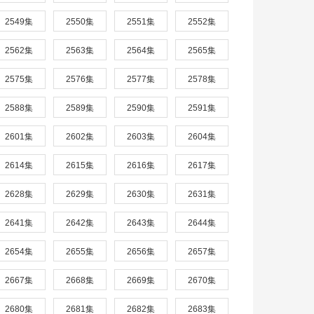
2549集
2550集
2551集
2552集
2562集
2563集
2564集
2565集
2575集
2576集
2577集
2578集
2588集
2589集
2590集
2591集
2601集
2602集
2603集
2604集
2614集
2615集
2616集
2617集
2628集
2629集
2630集
2631集
2641集
2642集
2643集
2644集
2654集
2655集
2656集
2657集
2667集
2668集
2669集
2670集
2680集
2681集
2682集
2683集