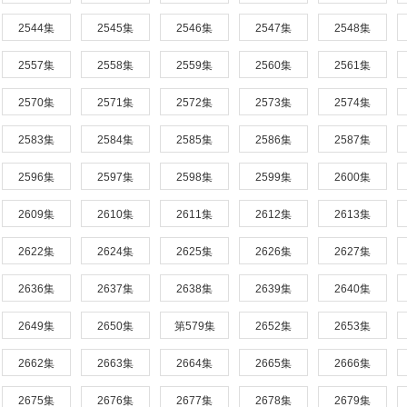
2544集
2545集
2546集
2547集
2548集
2557集
2558集
2559集
2560集
2561集
2570集
2571集
2572集
2573集
2574集
2583集
2584集
2585集
2586集
2587集
2596集
2597集
2598集
2599集
2600集
2609集
2610集
2611集
2612集
2613集
2622集
2624集
2625集
2626集
2627集
2636集
2637集
2638集
2639集
2640集
2649集
2650集
第579集
2652集
2653集
2662集
2663集
2664集
2665集
2666集
2675集
2676集
2677集
2678集
2679集