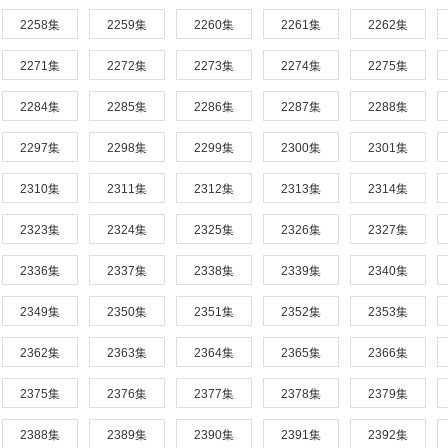
2258集
2259集
2260集
2261集
2262集
2271集
2272集
2273集
2274集
2275集
2284集
2285集
2286集
2287集
2288集
2297集
2298集
2299集
2300集
2301集
2310集
2311集
2312集
2313集
2314集
2323集
2324集
2325集
2326集
2327集
2336集
2337集
2338集
2339集
2340集
2349集
2350集
2351集
2352集
2353集
2362集
2363集
2364集
2365集
2366集
2375集
2376集
2377集
2378集
2379集
2388集
2389集
2390集
2391集
2392集