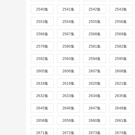
2540集
2541集
2542集
2543集
2553集
2554集
2555集
2556集
2566集
2567集
2568集
2569集
2579集
2580集
2581集
2582集
2592集
2593集
2594集
2595集
2605集
2606集
2607集
2608集
2618集
2619集
2620集
2621集
2632集
2633集
2634集
2635集
2645集
2646集
2647集
2648集
2658集
2659集
2660集
2661集
2671集
2672集
2673集
2674集