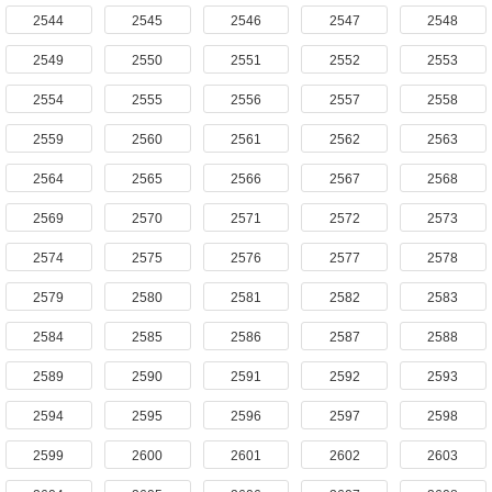
2544
2545
2546
2547
2548
2549
2550
2551
2552
2553
2554
2555
2556
2557
2558
2559
2560
2561
2562
2563
2564
2565
2566
2567
2568
2569
2570
2571
2572
2573
2574
2575
2576
2577
2578
2579
2580
2581
2582
2583
2584
2585
2586
2587
2588
2589
2590
2591
2592
2593
2594
2595
2596
2597
2598
2599
2600
2601
2602
2603