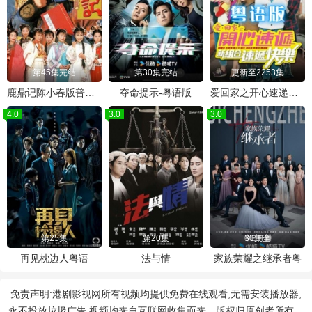
第45集完结
第30集完结
更新至2253集
鹿鼎记陈小春版普通话
夺命提示-粤语版
爱回家之开心速递粤语
4.0
3.0
3.0
第25集
第20集
30集全
再见枕边人粤语
法与情
家族荣耀之继承者粤
免责声明:港剧影视网所有视频均提供免费在线观看,无需安装播放器,
永不投放垃圾广告,视频均来自互联网收集而来，版权归原创者所有，