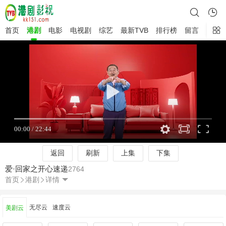
首页
港剧
电影
电视剧
综艺
最新TVB
排行榜
留言
返回
刷新
上集
下集
爱·回家之开心速递
2764
首页
港剧
详情
无尽云
速度云
美剧云