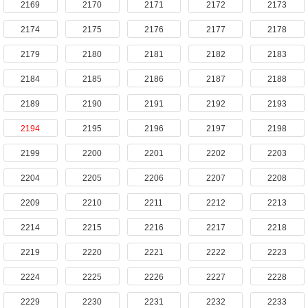
2169
2170
2171
2172
2173
2174
2175
2176
2177
2178
2179
2180
2181
2182
2183
2184
2185
2186
2187
2188
2189
2190
2191
2192
2193
2194
2195
2196
2197
2198
2199
2200
2201
2202
2203
2204
2205
2206
2207
2208
2209
2210
2211
2212
2213
2214
2215
2216
2217
2218
2219
2220
2221
2222
2223
2224
2225
2226
2227
2228
2229
2230
2231
2232
2233