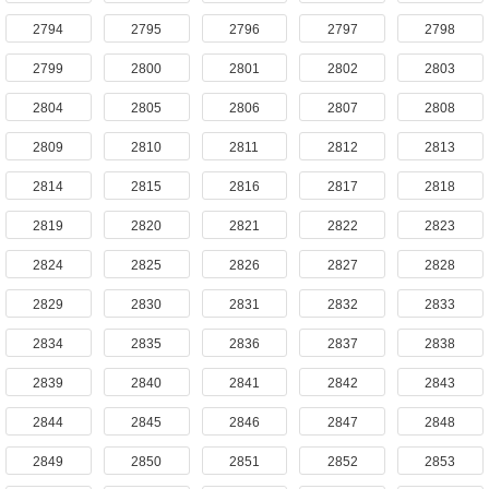
2794
2795
2796
2797
2798
2799
2800
2801
2802
2803
2804
2805
2806
2807
2808
2809
2810
2811
2812
2813
2814
2815
2816
2817
2818
2819
2820
2821
2822
2823
2824
2825
2826
2827
2828
2829
2830
2831
2832
2833
2834
2835
2836
2837
2838
2839
2840
2841
2842
2843
2844
2845
2846
2847
2848
2849
2850
2851
2852
2853