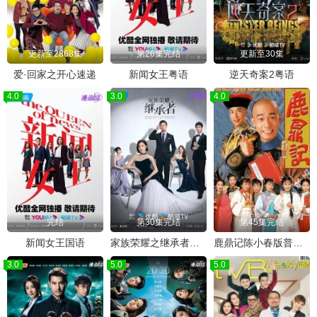
更新至2868集
第26集完结
更新至30集
爱·回家之开心速递
新闻女王粤语
逆天奇案2粤语
4.0
3.0
4.0
完结
第30集完结
第45集完结
新闻女王国语
家族荣耀之继承者粤语
鹿鼎记陈小春版普通话
3.0
5.0
5.0