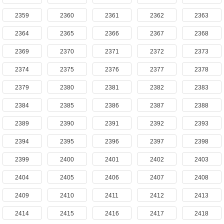
2359
2360
2361
2362
2363
2364
2365
2366
2367
2368
2369
2370
2371
2372
2373
2374
2375
2376
2377
2378
2379
2380
2381
2382
2383
2384
2385
2386
2387
2388
2389
2390
2391
2392
2393
2394
2395
2396
2397
2398
2399
2400
2401
2402
2403
2404
2405
2406
2407
2408
2409
2410
2411
2412
2413
2414
2415
2416
2417
2418