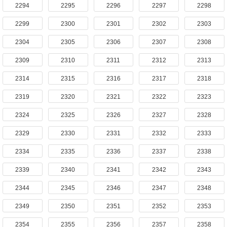
2294
2295
2296
2297
2298
2299
2300
2301
2302
2303
2304
2305
2306
2307
2308
2309
2310
2311
2312
2313
2314
2315
2316
2317
2318
2319
2320
2321
2322
2323
2324
2325
2326
2327
2328
2329
2330
2331
2332
2333
2334
2335
2336
2337
2338
2339
2340
2341
2342
2343
2344
2345
2346
2347
2348
2349
2350
2351
2352
2353
2354
2355
2356
2357
2358