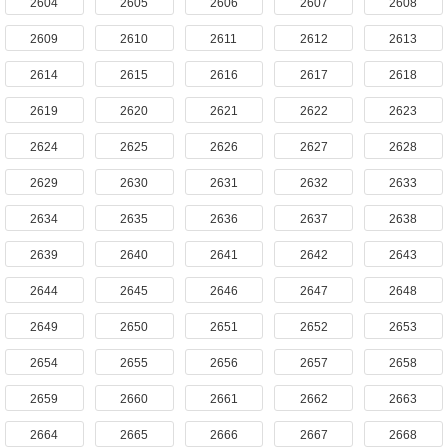
2604
2605
2606
2607
2608
2609
2610
2611
2612
2613
2614
2615
2616
2617
2618
2619
2620
2621
2622
2623
2624
2625
2626
2627
2628
2629
2630
2631
2632
2633
2634
2635
2636
2637
2638
2639
2640
2641
2642
2643
2644
2645
2646
2647
2648
2649
2650
2651
2652
2653
2654
2655
2656
2657
2658
2659
2660
2661
2662
2663
2664
2665
2666
2667
2668