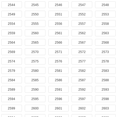
2544
2545
2546
2547
2548
2549
2550
2551
2552
2553
2554
2555
2556
2557
2558
2559
2560
2561
2562
2563
2564
2565
2566
2567
2568
2569
2570
2571
2572
2573
2574
2575
2576
2577
2578
2579
2580
2581
2582
2583
2584
2585
2586
2587
2588
2589
2590
2591
2592
2593
2594
2595
2596
2597
2598
2599
2600
2601
2602
2603