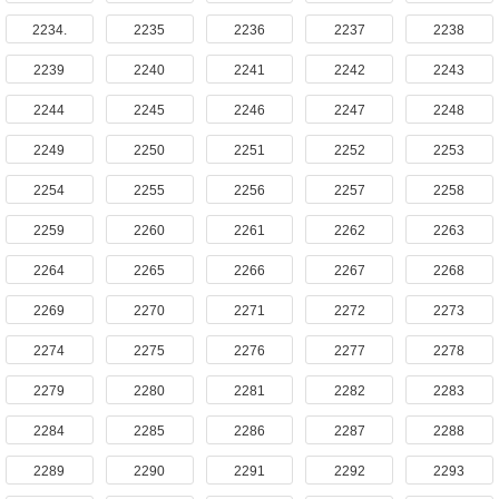
2234.
2235
2236
2237
2238
2239
2240
2241
2242
2243
2244
2245
2246
2247
2248
2249
2250
2251
2252
2253
2254
2255
2256
2257
2258
2259
2260
2261
2262
2263
2264
2265
2266
2267
2268
2269
2270
2271
2272
2273
2274
2275
2276
2277
2278
2279
2280
2281
2282
2283
2284
2285
2286
2287
2288
2289
2290
2291
2292
2293