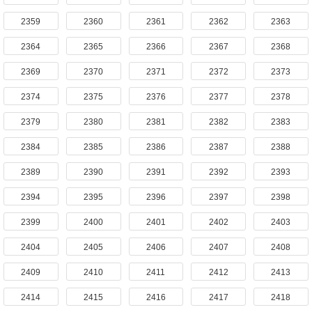
2359
2360
2361
2362
2363
2364
2365
2366
2367
2368
2369
2370
2371
2372
2373
2374
2375
2376
2377
2378
2379
2380
2381
2382
2383
2384
2385
2386
2387
2388
2389
2390
2391
2392
2393
2394
2395
2396
2397
2398
2399
2400
2401
2402
2403
2404
2405
2406
2407
2408
2409
2410
2411
2412
2413
2414
2415
2416
2417
2418