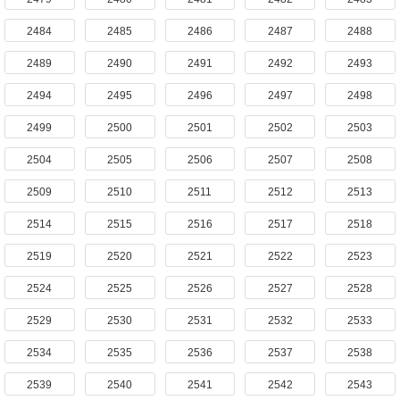
2484
2485
2486
2487
2488
2489
2490
2491
2492
2493
2494
2495
2496
2497
2498
2499
2500
2501
2502
2503
2504
2505
2506
2507
2508
2509
2510
2511
2512
2513
2514
2515
2516
2517
2518
2519
2520
2521
2522
2523
2524
2525
2526
2527
2528
2529
2530
2531
2532
2533
2534
2535
2536
2537
2538
2539
2540
2541
2542
2543