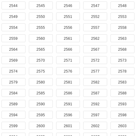
2544
2545
2546
2547
2548
2549
2550
2551
2552
2553
2554
2555
2556
2557
2558
2559
2560
2561
2562
2563
2564
2565
2566
2567
2568
2569
2570
2571
2572
2573
2574
2575
2576
2577
2578
2579
2580
2581
2582
2583
2584
2585
2586
2587
2588
2589
2590
2591
2592
2593
2594
2595
2596
2597
2598
2599
2600
2601
2602
2603