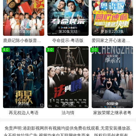
第45集完结
第30集完结
更新至2253集
鹿鼎记陈小春版普通话
夺命提示-粤语版
爱回家之开心速递粤语
4.0
3.0
3.0
第25集
第20集
30集全
再见枕边人粤语
法与情
家族荣耀之继承者粤
免责声明:港剧影视网所有视频均提供免费在线观看,无需安装播放器,
永不投放垃圾广告,视频均来自互联网收集而来，版权归原创者所有，