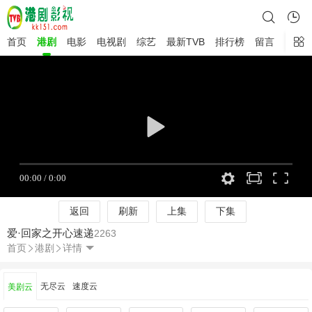
首页
港剧
电影
电视剧
综艺
最新TVB
排行榜
留言
返回
刷新
上集
下集
爱·回家之开心速递
2263
首页
港剧
详情
无尽云
速度云
美剧云