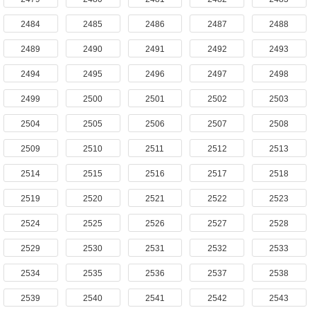
2484
2485
2486
2487
2488
2489
2490
2491
2492
2493
2494
2495
2496
2497
2498
2499
2500
2501
2502
2503
2504
2505
2506
2507
2508
2509
2510
2511
2512
2513
2514
2515
2516
2517
2518
2519
2520
2521
2522
2523
2524
2525
2526
2527
2528
2529
2530
2531
2532
2533
2534
2535
2536
2537
2538
2539
2540
2541
2542
2543