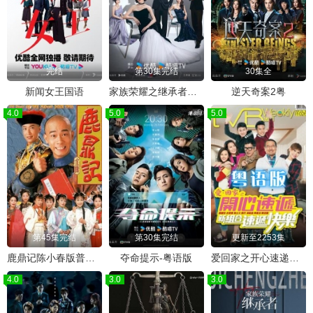
完结
第30集完结
30集全
新闻女王国语
家族荣耀之继承者粤语
逆天奇案2粤
4.0
5.0
5.0
第45集完结
第30集完结
更新至2253集
鹿鼎记陈小春版普通话
夺命提示-粤语版
爱回家之开心速递粤语
4.0
3.0
3.0