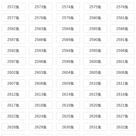
2572集
2573集
2574集
2575集
2576集
2577集
2578集
2579集
2580集
2581集
2582集
2583集
2584集
2585集
2586集
2587集
2588集
2589集
2590集
2591集
2592集
2593集
2594集
2595集
2596集
2597集
2598集
2599集
2600集
2601集
2602集
2603集
2604集
2605集
2606集
2607集
2608集
2609集
2610集
2611集
2612集
2613集
2614集
2615集
2616集
2617集
2618集
2619集
2620集
2621集
2622集
2624集
2625集
2626集
2627集
2628集
2629集
2630集
2631集
2632集