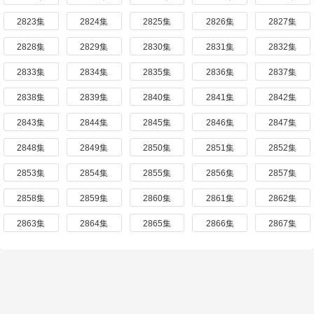
https://v6.ppqrrs.com/wjv6/20
2823集
2824集
2825集
2826集
2827集
2828集
2829集
2830集
2831集
2832集
2833集
2834集
2835集
2836集
2837集
2838集
2839集
2840集
2841集
2842集
2843集
2844集
2845集
2846集
2847集
2848集
2849集
2850集
2851集
2852集
2853集
2854集
2855集
2856集
2857集
2858集
2859集
2860集
2861集
2862集
2863集
2864集
2865集
2866集
2867集