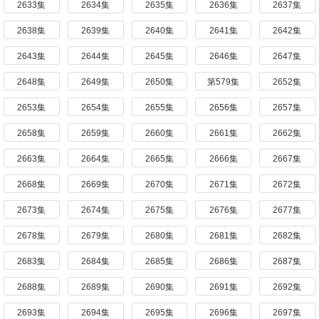
2633集
2634集
2635集
2636集
2637集
2638集
2639集
2640集
2641集
2642集
2643集
2644集
2645集
2646集
2647集
2648集
2649集
2650集
第579集
2652集
2653集
2654集
2655集
2656集
2657集
2658集
2659集
2660集
2661集
2662集
2663集
2664集
2665集
2666集
2667集
2668集
2669集
2670集
2671集
2672集
2673集
2674集
2675集
2676集
2677集
2678集
2679集
2680集
2681集
2682集
2683集
2684集
2685集
2686集
2687集
2688集
2689集
2690集
2691集
2692集
2693集
2694集
2695集
2696集
2697集