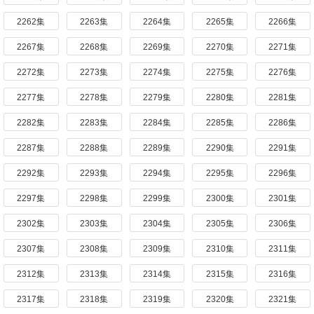
2262集
2263集
2264集
2265集
2266集
2267集
2268集
2269集
2270集
2271集
2272集
2273集
2274集
2275集
2276集
2277集
2278集
2279集
2280集
2281集
2282集
2283集
2284集
2285集
2286集
2287集
2288集
2289集
2290集
2291集
2292集
2293集
2294集
2295集
2296集
2297集
2298集
2299集
2300集
2301集
2302集
2303集
2304集
2305集
2306集
2307集
2308集
2309集
2310集
2311集
2312集
2313集
2314集
2315集
2316集
2317集
2318集
2319集
2320集
2321集