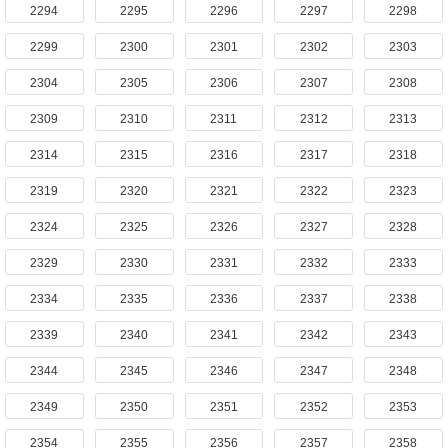
2294
2295
2296
2297
2298
2299
2300
2301
2302
2303
2304
2305
2306
2307
2308
2309
2310
2311
2312
2313
2314
2315
2316
2317
2318
2319
2320
2321
2322
2323
2324
2325
2326
2327
2328
2329
2330
2331
2332
2333
2334
2335
2336
2337
2338
2339
2340
2341
2342
2343
2344
2345
2346
2347
2348
2349
2350
2351
2352
2353
2354
2355
2356
2357
2358