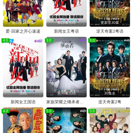
更新至2868集
第26集完结
更新至30集
爱·回家之开心速递
新闻女王粤语
逆天奇案2粤语
4.0
3.0
3.0
完结
第30集完结
30集全
新闻女王国语
家族荣耀之继承者粤语
逆天奇案2粤
4.0
5.0
5.0