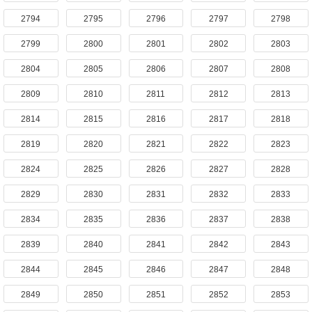
2794
2795
2796
2797
2798
2799
2800
2801
2802
2803
2804
2805
2806
2807
2808
2809
2810
2811
2812
2813
2814
2815
2816
2817
2818
2819
2820
2821
2822
2823
2824
2825
2826
2827
2828
2829
2830
2831
2832
2833
2834
2835
2836
2837
2838
2839
2840
2841
2842
2843
2844
2845
2846
2847
2848
2849
2850
2851
2852
2853